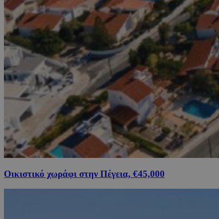
Οικιστικό χωράφι στην Πέγεια, €45,000