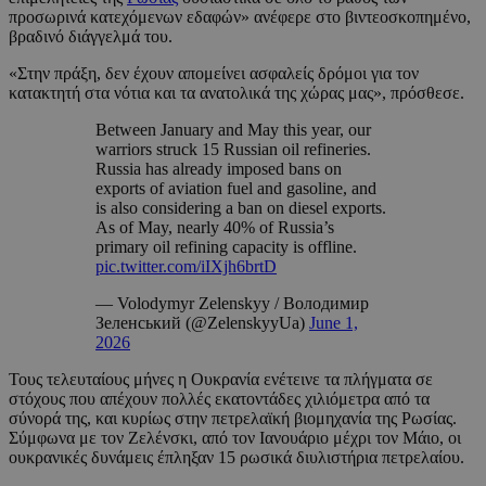
προσωρινά κατεχόμενων εδαφών» ανέφερε στο βιντεοσκοπημένο,
βραδινό διάγγελμά του.
«Στην πράξη, δεν έχουν απομείνει ασφαλείς δρόμοι για τον
κατακτητή στα νότια και τα ανατολικά της χώρας μας», πρόσθεσε.
Between January and May this year, our
warriors struck 15 Russian oil refineries.
Russia has already imposed bans on
exports of aviation fuel and gasoline, and
is also considering a ban on diesel exports.
As of May, nearly 40% of Russia’s
primary oil refining capacity is offline.
pic.twitter.com/iIXjh6brtD
— Volodymyr Zelenskyy / Володимир
Зеленський (@ZelenskyyUa)
June 1,
2026
Τους τελευταίους μήνες η Ουκρανία ενέτεινε τα πλήγματα σε
στόχους που απέχουν πολλές εκατοντάδες χιλιόμετρα από τα
σύνορά της, και κυρίως στην πετρελαϊκή βιομηχανία της Ρωσίας.
Σύμφωνα με τον Ζελένσκι, από τον Ιανουάριο μέχρι τον Μάιο, οι
ουκρανικές δυνάμεις έπληξαν 15 ρωσικά διυλιστήρια πετρελαίου.