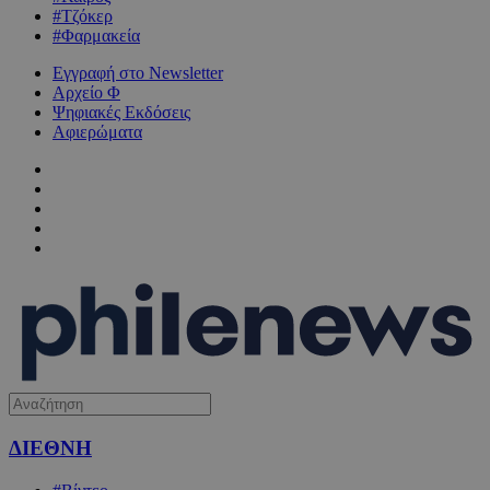
#Τζόκερ
#Φαρμακεία
Εγγραφή στο Newsletter
Αρχείο Φ
Ψηφιακές Εκδόσεις
Αφιερώματα
ΔΙΕΘΝΗ