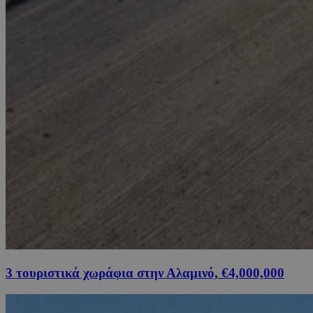
3 τουριστικά χωράφια στην Αλαμινό, €4,000,000