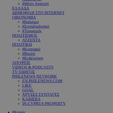
#Μέση Ανατολή
ΕΛΛΑΔΑ
ΔΗΜΟΦΙΛΗ ΣΤΟ INTERNET
ΟΙΚΟΝΟΜΙΑ
#Καύσιμα
#Συνταξιοδοτικό
#Τουρισμός
ΠΟΛΙΤΙΣΜΟΣ
ΑΤΖΕΝΤΑ
ΠΟΛΙΤΙΚΗ
#Κυπριακό
#Βουλή
#Κυβέρνηση
ΑΠΟΨΕΙΣ
VIDEOS & PODCASTS
TV ΟΔΗΓΟΣ
PHILENEWS NETWORK
EN.PHILENEWS.COM
LIKE
GOAL
ΧΡΥΣΕΣ ΣΥΝΤΑΓΕΣ
KARIERA
IN-CYPRUS PROPERTY
#Καιρός