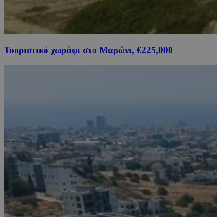
Τουριστικό χωράφι στο Μαρώνι, €225,000