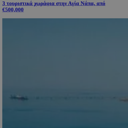
3 τουριστικά χωράφια στην Αγία Νάπα, από
€500,000