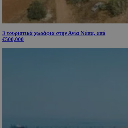
3 τουριστικά χωράφια στην Αγία Νάπα, από
€500,000