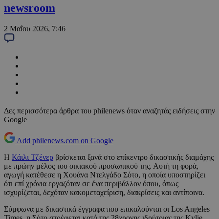
newsroom
2 Μαΐου 2026, 7:46
Δες περισσότερα άρθρα του philenews όταν αναζητάς ειδήσεις στην
Google
Add philenews.com on Google
Η
Κάιλι Τζένερ
βρίσκεται ξανά στο επίκεντρο δικαστικής διαμάχης
με πρώην μέλος του οικιακού προσωπικού της. Αυτή τη φορά,
αγωγή κατέθεσε η Χουάνα Ντελγάδο Σότο, η οποία υποστηρίζει
ότι επί χρόνια εργαζόταν σε ένα περιβάλλον όπου, όπως
ισχυρίζεται, δεχόταν κακομεταχείριση, διακρίσεις και αντίποινα.
Σύμφωνα με δικαστικά έγγραφα που επικαλούνται οι Los Angeles
Times, η Σότο στρέφεται κατά της 28χρονης ιδρύτριας της Kylie