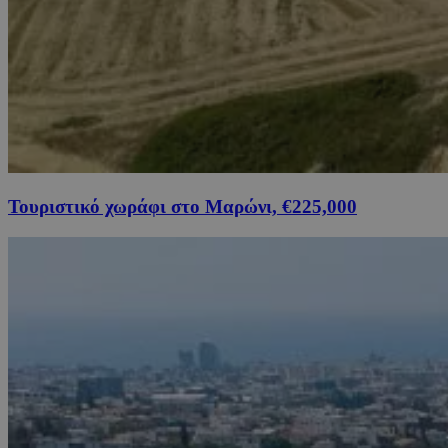
Τουριστικό χωράφι στο Μαρώνι, €225,000