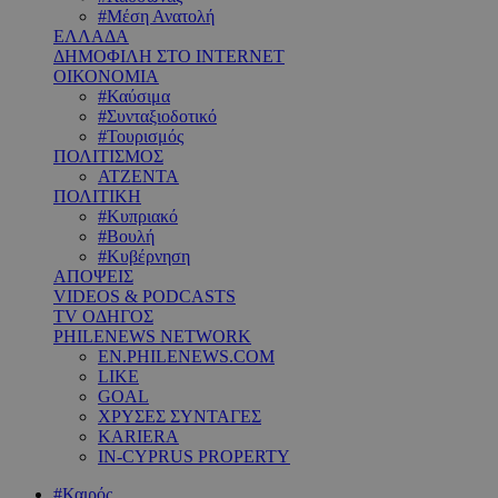
#Μέση Ανατολή
ΕΛΛΑΔΑ
ΔΗΜΟΦΙΛΗ ΣΤΟ INTERNET
ΟΙΚΟΝΟΜΙΑ
#Καύσιμα
#Συνταξιοδοτικό
#Τουρισμός
ΠΟΛΙΤΙΣΜΟΣ
ΑΤΖΕΝΤΑ
ΠΟΛΙΤΙΚΗ
#Κυπριακό
#Βουλή
#Κυβέρνηση
ΑΠΟΨΕΙΣ
VIDEOS & PODCASTS
TV ΟΔΗΓΟΣ
PHILENEWS NETWORK
EN.PHILENEWS.COM
LIKE
GOAL
ΧΡΥΣΕΣ ΣΥΝΤΑΓΕΣ
KARIERA
IN-CYPRUS PROPERTY
#Καιρός