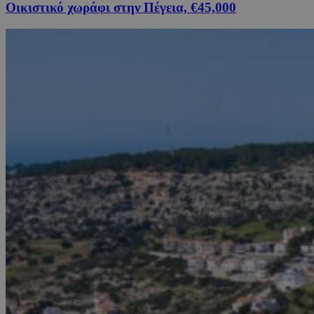
Οικιστικό χωράφι στην Πέγεια, €45,000