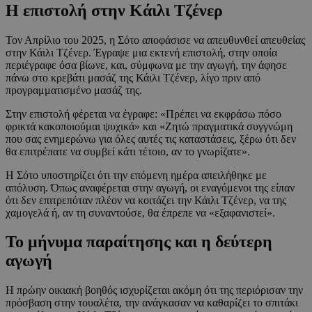
Η επιστολή στην Κάιλι Τζένερ
Τον Απρίλιο του 2025, η Σότο αποφάσισε να απευθυνθεί απευθείας
στην Κάιλι Τζένερ. Έγραψε μια εκτενή επιστολή, στην οποία
περιέγραφε όσα βίωνε, και, σύμφωνα με την αγωγή, την άφησε
πάνω στο κρεβάτι μασάζ της Κάιλι Τζένερ, λίγο πριν από
προγραμματισμένο μασάζ της.
Στην επιστολή φέρεται να έγραφε: «Πρέπει να εκφράσω πόσο
φρικτά κακοποιούμαι ψυχικά» και «Ζητώ πραγματικά συγγνώμη
που σας ενημερώνω για όλες αυτές τις καταστάσεις, ξέρω ότι δεν
θα επιτρέπατε να συμβεί κάτι τέτοιο, αν το γνωρίζατε».
Η Σότο υποστηρίζει ότι την επόμενη ημέρα απειλήθηκε με
απόλυση. Όπως αναφέρεται στην αγωγή, οι εναγόμενοι της είπαν
ότι δεν επιτρεπόταν πλέον να κοιτάζει την Κάιλι Τζένερ, να της
χαμογελά ή, αν τη συναντούσε, θα έπρεπε να «εξαφανιστεί».
Το μήνυμα παραίτησης και η δεύτερη
αγωγή
Η πρώην οικιακή βοηθός ισχυρίζεται ακόμη ότι της περιόρισαν την
πρόσβαση στην τουαλέτα, την ανάγκασαν να καθαρίζει το σπιτάκι