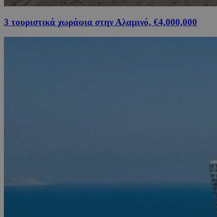
3 τουριστικά χωράφια στην Αλαμινό, €4,000,000