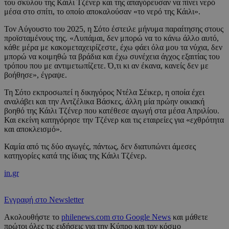
του σκύλου της Κάιλι Τζένερ και της απαγόρευσαν να πίνει νερό
μέσα στο σπίτι, το οποίο αποκαλούσαν «το νερό της Κάιλι».
Τον Αύγουστο του 2025, η Σότο έστειλε μήνυμα παραίτησης στους
προϊσταμένους της. «Λυπάμαι, δεν μπορώ να το κάνω άλλο αυτό,
κάθε μέρα με κακομεταχειρίζεστε, έχω φάει όλα μου τα νύχια, δεν
μπορώ να κοιμηθώ τα βράδια και έχω συνέχεια άγχος εξαιτίας του
τρόπου που με αντιμετωπίζετε. Ό,τι κι αν έκανα, κανείς δεν με
βοήθησε», έγραψε.
Τη Σότο εκπροσωπεί η δικηγόρος Ντέλα Σέικερ, η οποία έχει
αναλάβει και την Αντζέλικα Βάσκες, άλλη μία πρώην οικιακή
βοηθό της Κάιλι Τζένερ που κατέθεσε αγωγή στα μέσα Απριλίου.
Και εκείνη κατηγόρησε την Τζένερ και τις εταιρείες για «εχθρότητα
και αποκλεισμό».
Καμία από τις δύο αγωγές, πάντως, δεν διατυπώνει άμεσες
κατηγορίες κατά της ίδιας της Κάιλι Τζένερ.
in.gr
Εγγραφή στο Newsletter
Ακολουθήστε το
philenews.com στο Google News
και μάθετε
πρώτοι όλες τις ειδήσεις για την Κύπρο και τον κόσμο