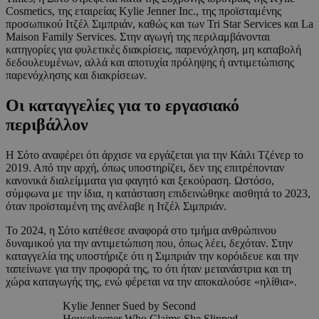
Cosmetics, της εταιρείας Kylie Jenner Inc., της προϊσταμένης
προσωπικού Ιτζέλ Σιμπριάν, καθώς και των Tri Star Services και La
Maison Family Services. Στην αγωγή της περιλαμβάνονται
κατηγορίες για φυλετικές διακρίσεις, παρενόχληση, μη καταβολή
δεδουλευμένων, αλλά και αποτυχία πρόληψης ή αντιμετώπισης
παρενόχλησης και διακρίσεων.
Οι καταγγελίες για το εργασιακό
περιβάλλον
Η Σότο αναφέρει ότι άρχισε να εργάζεται για την Κάιλι Τζένερ το
2019. Από την αρχή, όπως υποστηρίζει, δεν της επιτρέπονταν
κανονικά διαλείμματα για φαγητό και ξεκούραση. Ωστόσο,
σύμφωνα με την ίδια, η κατάσταση επιδεινώθηκε αισθητά το 2023,
όταν προϊσταμένη της ανέλαβε η Ιτζέλ Σιμπριάν.
Το 2024, η Σότο κατέθεσε αναφορά στο τμήμα ανθρώπινου
δυναμικού για την αντιμετώπιση που, όπως λέει, δεχόταν. Στην
καταγγελία της υποστήριζε ότι η Σιμπριάν την κορόιδευε και την
ταπείνωνε για την προφορά της, το ότι ήταν μετανάστρια και τη
χώρα καταγωγής της, ενώ φέρεται να την αποκαλούσε «ηλίθια».
Kylie Jenner Sued by Second
Housekeeper Who Claims She Slipped