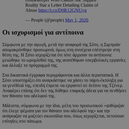
Reality Star a Letter Detailing Claims of
Abuse
https://t.co/D0R12GNUvg
— People (@people)
May 1, 2026
Οι ισχυρισμοί για αντίποινα
Σύμφωνα με την αγωγή, μετά την αναφορά της Σότο, η Σιμπριάν
απομακρύνθηκε προσωρινά, όμως στη συνέχεια επέστρεψε στη
θέση της. Η Σότο ισχυρίζεται ότι τότε άρχισαν τα αντίποινα:
μειώθηκε το ωρομίσθιό της, της ανατέθηκαν υπερβολικές εργασίες
και άλλαξε το πρόγραμμά της.
Στα δικαστικά έγγραφα περιγράφονται και άλλα περιστατικά. Η
Σότο υποστηρίζει ότι αναγκάστηκε να χάσει το πάρτι-έκπληξη για
τα γενέθλιά της, επειδή έπρεπε να εργαστεί σε δείπνο της Τζένερ.
Αναφέρει επίσης ότι δεν της δόθηκε επαρκής άδεια για να πενθήσει
τον θάνατο του αδελφού της.
Μάλιστα, σύμφωνα με την ίδια, μέλη του προσωπικού «ψιθύριζαν
ότι έλεγε ψέματα για τον θάνατο του αδελφού της» και την
ανάγκαζαν να μαζεύει σκουπίδια που, όπως ισχυρίζεται, πετούσαν
επίτηδες στο πάτωμα.