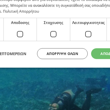
μισης
. Μπορείτε να ανακαλέσετε τη συγκατάθεσή σας οποιαδήπο
s
.
Πολιτική Απορρήτου
όνια: Βρέθηκε το λουτρό του Κικέρωνα στο βυθισμένο
Αποδοσης
Στοχευσης
Λειτουργικοτητας
ΛΕΠΤΟΜΕΡΕΙΩΝ
ΑΠΌΡΡΙΨΗ ΌΛΩΝ
ΑΠΟ