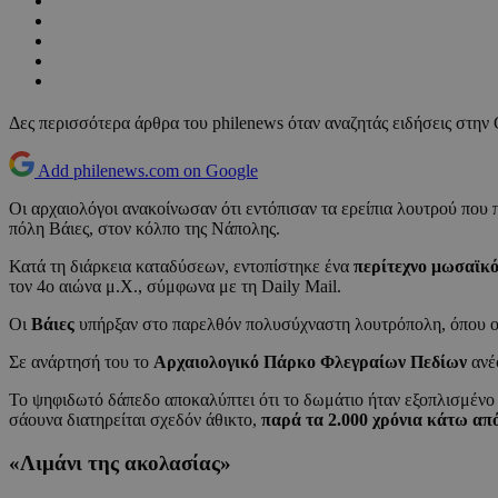
Δες περισσότερα άρθρα του philenews όταν αναζητάς ειδήσεις στην
Add philenews.com on Google
Οι αρχαιολόγοι ανακοίνωσαν ότι εντόπισαν τα ερείπια λουτρού που
πόλη Βάιες, στον κόλπο της Νάπολης.
Κατά τη διάρκεια καταδύσεων, εντοπίστηκε ένα
περίτεχνο μωσαϊκό
τον 4ο αιώνα μ.Χ., σύμφωνα με τη Daily Mail.
Οι
Βάιες
υπήρξαν στο παρελθόν πολυσύχναστη λουτρόπολη, όπου οι
Σε ανάρτησή του το
Αρχαιολογικό Πάρκο Φλεγραίων Πεδίων
ανέφ
Το ψηφιδωτό δάπεδο αποκαλύπτει ότι το δωμάτιο ήταν εξοπλισμέν
σάουνα διατηρείται σχεδόν άθικτο,
παρά τα 2.000 χρόνια κάτω από
«Λιμάνι της ακολασίας»