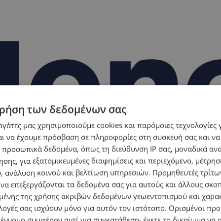
ρήση των δεδομένων σας
εργάτες μας χρησιμοποιούμε cookies και παρόμοιες τεχνολογίες 
ι να έχουμε πρόσβαση σε πληροφορίες στη συσκευή σας και να
 προσωπικά δεδομένα, όπως τη διεύθυνση IP σας, μοναδικά αν
σης, για εξατομικευμένες διαφημίσεις και περιεχόμενο, μέτρη
υ, ανάλυση κοινού και βελτίωση υπηρεσιών.
Προμηθευτές τρίτων
 να επεξεργάζονται τα δεδομένα σας για αυτούς και άλλους σκο
ένης της χρήσης ακριβών δεδομένων γεωεντοπισμού και χαρα
λογές σας ισχύουν μόνο για αυτόν τον ιστότοπο. Ορισμένοι πρ
 έννομο συμφέρον αντί για συγκατάθεση· έχετε το δικαίωμα να α