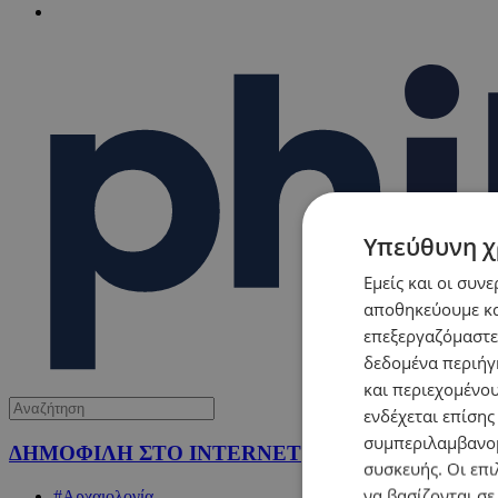
Υπεύθυνη χ
Εμείς και οι συν
αποθηκεύουμε κα
επεξεργαζόμαστε
δεδομένα περιήγη
και περιεχομένο
ενδέχεται επίσης
συμπεριλαμβανομ
ΔΗΜΟΦΙΛΗ ΣΤΟ INTERNET
συσκευής. Οι επι
να βασίζονται σε
#Αρχαιολογία