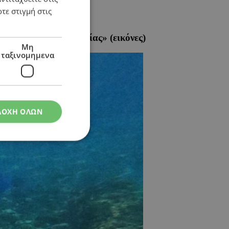
τε στιγμή στις
 «λιμάνι της ακολασίας» (εικόνες)
Μη
ταξινομημενα
ΔΟΧΗ ΟΛΩΝ