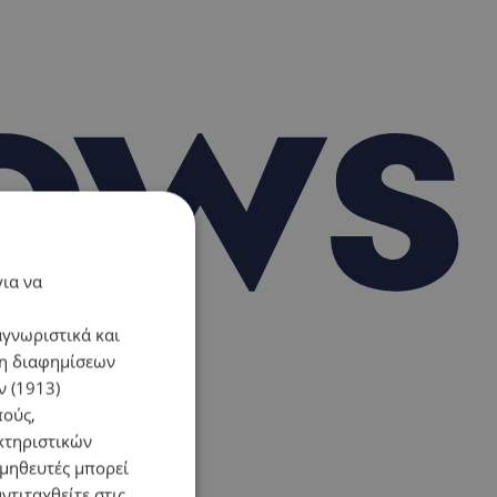
για να
αγνωριστικά και
ση διαφημίσεων
 (1913)
πούς,
κτηριστικών
ομηθευτές μπορεί
ντιταχθείτε στις