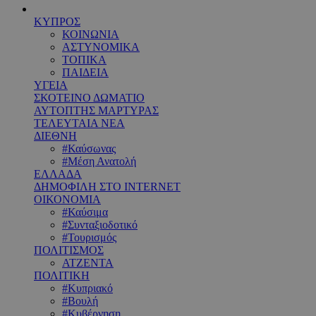
ΚΥΠΡΟΣ
ΚΟΙΝΩΝΙΑ
ΑΣΤΥΝΟΜΙΚΑ
ΤΟΠΙΚΑ
ΠΑΙΔΕΙΑ
ΥΓΕΙΑ
ΣΚΟΤΕΙΝΟ ΔΩΜΑΤΙΟ
ΑΥΤΟΠΤΗΣ ΜΑΡΤΥΡΑΣ
ΤΕΛΕΥΤΑΙΑ ΝΕΑ
ΔΙΕΘΝΗ
#Καύσωνας
#Μέση Ανατολή
ΕΛΛΑΔΑ
ΔΗΜΟΦΙΛΗ ΣΤΟ INTERNET
ΟΙΚΟΝΟΜΙΑ
#Καύσιμα
#Συνταξιοδοτικό
#Τουρισμός
ΠΟΛΙΤΙΣΜΟΣ
ΑΤΖΕΝΤΑ
ΠΟΛΙΤΙΚΗ
#Κυπριακό
#Βουλή
#Κυβέρνηση