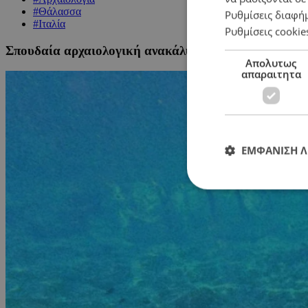
#Θάλασσα
Ρυθμίσεις διαφή
#Ιταλία
Ρυθμίσεις cookie
Σπουδαία αρχαιολογική ανακάλυψη μετά από 2.000 χρ
Απολυτως
απαραιτητα
ΕΜΦΑΝΙΣΗ 