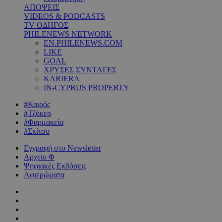
ΑΠΟΨΕΙΣ
VIDEOS & PODCASTS
TV ΟΔΗΓΟΣ
PHILENEWS NETWORK
EN.PHILENEWS.COM
LIKE
GOAL
ΧΡΥΣΕΣ ΣΥΝΤΑΓΕΣ
KARIERA
IN-CYPRUS PROPERTY
#Καιρός
#Τζόκερ
#Φαρμακεία
#Σκίτσο
Εγγραφή στο Newsletter
Αρχείο Φ
Ψηφιακές Εκδόσεις
Αφιερώματα