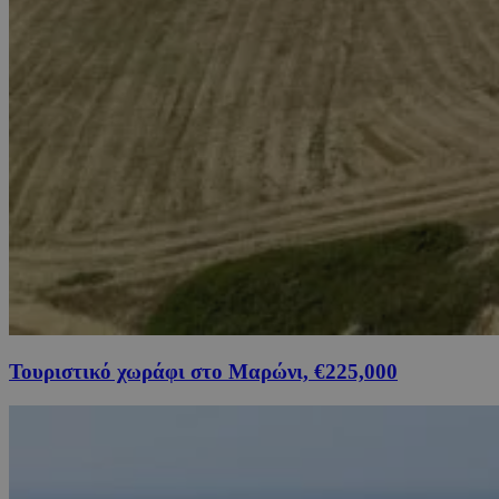
Τουριστικό χωράφι στο Μαρώνι, €225,000