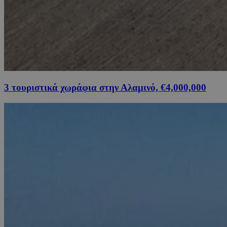
3 τουριστικά χωράφια στην Αλαμινό, €4,000,000