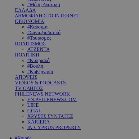
#Μέση Ανατολή
ΕΛΛΑΔΑ
ΔΗΜΟΦΙΛΗ ΣΤΟ INTERNET
ΟΙΚΟΝΟΜΙΑ
#Καύσιμα
#Συνταξιοδοτικό
#Τουρισμός
ΠΟΛΙΤΙΣΜΟΣ
ΑΤΖΕΝΤΑ
ΠΟΛΙΤΙΚΗ
#Κυπριακό
#Βουλή
#Κυβέρνηση
ΑΠΟΨΕΙΣ
VIDEOS & PODCASTS
TV ΟΔΗΓΟΣ
PHILENEWS NETWORK
EN.PHILENEWS.COM
LIKE
GOAL
ΧΡΥΣΕΣ ΣΥΝΤΑΓΕΣ
KARIERA
IN-CYPRUS PROPERTY
#Καιρός