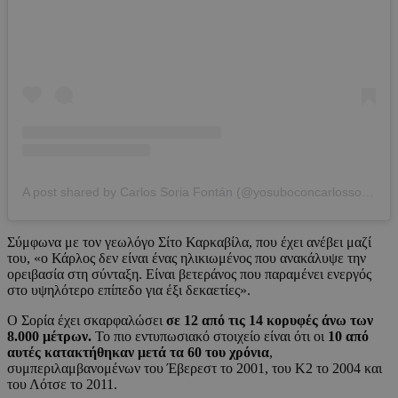
A post shared by Carlos Soria Fontán (@yosuboconcarlossoria)
Σύμφωνα με τον γεωλόγο Σίτο Καρκαβίλα, που έχει ανέβει μαζί
του, «ο Κάρλος δεν είναι ένας ηλικιωμένος που ανακάλυψε την
ορειβασία στη σύνταξη. Είναι βετεράνος που παραμένει ενεργός
στο υψηλότερο επίπεδο για έξι δεκαετίες».
Ο Σορία έχει σκαρφαλώσει
σε 12 από τις 14 κορυφές άνω των
8.000 μέτρων.
Το πιο εντυπωσιακό στοιχείο είναι ότι οι
10 από
αυτές κατακτήθηκαν μετά τα 60 του χρόνια
,
συμπεριλαμβανομένων του Έβερεστ το 2001, του Κ2 το 2004 και
του Λότσε το 2011.