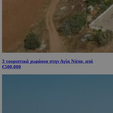
3 τουριστικά χωράφια στην Αγία Νάπα, από
€500,000