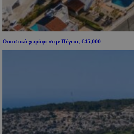
Οικιστικό χωράφι στην Πέγεια, €45,000