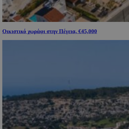
Οικιστικό χωράφι στην Πέγεια, €45,000