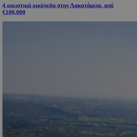
4 οικιστικά οικόπεδα στην Λακατάμεια, από
€100,000