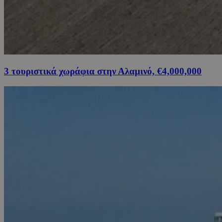
3 τουριστικά χωράφια στην Αλαμινό, €4,000,000