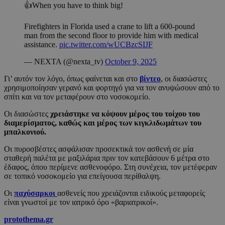
👍When you have to think big!
Firefighters in Florida used a crane to lift a 600-pound
man from the second floor to provide him with medical
assistance.
pic.twitter.com/wUCBzcSIJF
— NEXTA (@nexta_tv)
October 9, 2025
Γι’ αυτόν τον λόγο, όπως φαίνεται και στο
βίντεο
, οι διασώστες
χρησιμοποίησαν γερανό και φορτηγό για να τον ανυψώσουν από το
σπίτι και να τον μεταφέρουν στο νοσοκομείο.
Οι διασώστες
χρειάστηκε να κόψουν μέρος του τοίχου του
διαμερίσματος, καθώς και μέρος των κιγκλιδωμάτων του
μπαλκονιού.
Οι πυροσβέστες ασφάλισαν προσεκτικά τον ασθενή σε μία
σταθερή παλέτα με μαξιλάρια πριν τον κατεβάσουν 6 μέτρα στο
έδαφος, όπου περίμενε ασθενοφόρο. Στη συνέχεια, τον μετέφεραν
σε τοπικό νοσοκομείο για επείγουσα περίθαλψη.
Οι
παχύσαρκοι
ασθενείς που χρειάζονται ειδικούς μεταφορείς
είναι γνωστοί με τον ιατρικό όρο «βαριατρικοί».
protothema.gr