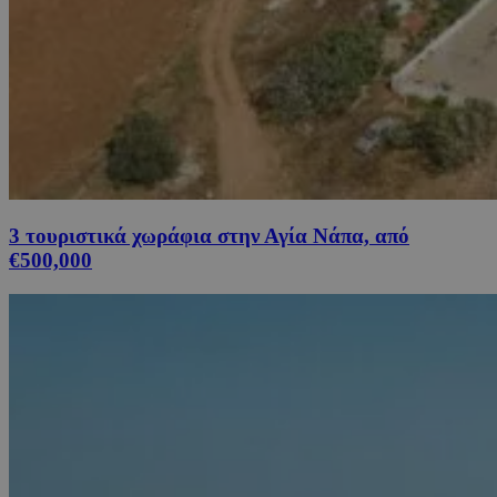
3 τουριστικά χωράφια στην Αγία Νάπα, από
€500,000