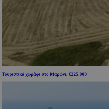
Τουριστικό χωράφι στο Μαρώνι, €225,000