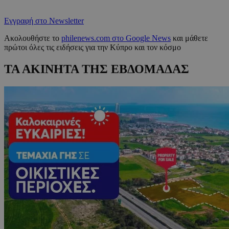
Εγγραφή στο Newsletter
Ακολουθήστε το
philenews.com στο Google News
και μάθετε
πρώτοι όλες τις ειδήσεις για την Κύπρο και τον κόσμο
ΤΑ ΑΚΙΝΗΤΑ ΤΗΣ ΕΒΔΟΜΑΔΑΣ