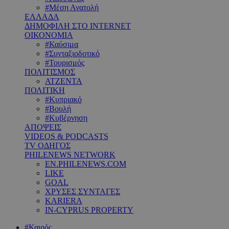
#Μέση Ανατολή
ΕΛΛΑΔΑ
ΔΗΜΟΦΙΛΗ ΣΤΟ INTERNET
ΟΙΚΟΝΟΜΙΑ
#Καύσιμα
#Συνταξιοδοτικό
#Τουρισμός
ΠΟΛΙΤΙΣΜΟΣ
ΑΤΖΕΝΤΑ
ΠΟΛΙΤΙΚΗ
#Κυπριακό
#Βουλή
#Κυβέρνηση
ΑΠΟΨΕΙΣ
VIDEOS & PODCASTS
TV ΟΔΗΓΟΣ
PHILENEWS NETWORK
EN.PHILENEWS.COM
LIKE
GOAL
ΧΡΥΣΕΣ ΣΥΝΤΑΓΕΣ
KARIERA
IN-CYPRUS PROPERTY
#Καιρός