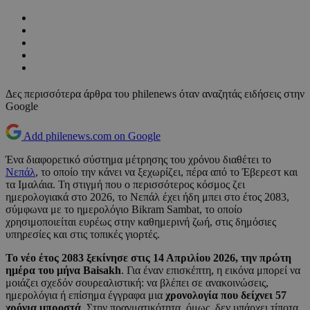
Δες περισσότερα άρθρα του philenews όταν αναζητάς ειδήσεις στην
Google
Add philenews.com on Google
Ένα διαφορετικό σύστημα μέτρησης του χρόνου διαθέτει το
Νεπάλ
, το οποίο την κάνει να ξεχωρίζει, πέρα από το Έβερεστ και
τα Ιμαλάια. Τη στιγμή που ο περισσότερος κόσμος ζει
ημερολογιακά στο 2026, το Νεπάλ έχει ήδη μπει στο έτος 2083,
σύμφωνα με το ημερολόγιο Bikram Sambat, το οποίο
χρησιμοποιείται ευρέως στην καθημερινή ζωή, στις δημόσιες
υπηρεσίες και στις τοπικές γιορτές.
Το νέο έτος 2083 ξεκίνησε στις 14 Απριλίου 2026, την πρώτη
ημέρα του μήνα Baisakh
. Για έναν επισκέπτη, η εικόνα μπορεί να
μοιάζει σχεδόν σουρεαλιστική: να βλέπει σε ανακοινώσεις,
ημερολόγια ή επίσημα έγγραφα μια
χρονολογία που δείχνει 57
χρόνια μπροστά
. Στην πραγματικότητα, όμως, δεν υπάρχει τίποτα