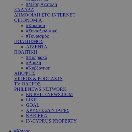
#Μέση Ανατολή
ΕΛΛΑΔΑ
ΔΗΜΟΦΙΛΗ ΣΤΟ INTERNET
ΟΙΚΟΝΟΜΙΑ
#Καύσιμα
#Συνταξιοδοτικό
#Τουρισμός
ΠΟΛΙΤΙΣΜΟΣ
ΑΤΖΕΝΤΑ
ΠΟΛΙΤΙΚΗ
#Κυπριακό
#Βουλή
#Κυβέρνηση
ΑΠΟΨΕΙΣ
VIDEOS & PODCASTS
TV ΟΔΗΓΟΣ
PHILENEWS NETWORK
EN.PHILENEWS.COM
LIKE
GOAL
ΧΡΥΣΕΣ ΣΥΝΤΑΓΕΣ
KARIERA
IN-CYPRUS PROPERTY
#Καιρός