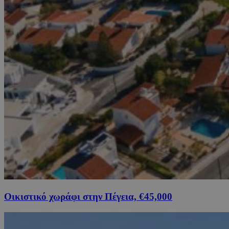
Οικιστικό χωράφι στην Πέγεια, €45,000