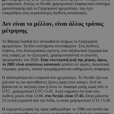
μεταφυσικό. Απλώς το Νεπάλ χρησιμοποιεί διαφορετικό σύστημα
χρονολόγησης από το Γρηγοριανό ημερολόγιο, που έχει
επικρατήσει στις περισσότερες διεθνείς συναλλαγές.
Δεν είναι το μέλλον, είναι άλλος τρόπος
μέτρησης
Το Bikram Sambat δεν αντικαθιστά πλήρως το Γρηγοριανό
ημερολόγιο. Τα δύο συστήματα συνυπάρχουν. Στις διεθνείς
πτήσεις, στις διπλωματικές σχέσεις, στα ταξιδιωτικά έγγραφα και
στις επαφές με το εξωτερικό, χρησιμοποιούνται οι γνωστές
ημερομηνίες του 2026.
Στην εσωτερική ζωή της χώρας, όμως,
το 2083 είναι απολύτως κανονικό:
μπαίνει σε αργίες, διοικητικά
έγγραφα, γιορτές, τοπικά προγράμματα και καθημερινές αναφορές.
Η ιδιαιτερότητα δεν σταματά στο ημερολόγιο. Το Νεπάλ έχει και
μία από τις πιο ασυνήθιστες ζώνες ώρας στον κόσμο. Αντί να
βρίσκεται σε ακέραιη ώρα ή έστω σε διαφορά μισής ώρας από το
UTC, χρησιμοποιεί UTC+5:45. Αυτό σημαίνει ότι όταν στο
διεθνές ρολόι είναι 12:00,
στο Νεπάλ είναι 17:45.
Είναι μάλιστα
15 λεπτά μπροστά από την Ινδία, η οποία χρησιμοποιεί UTC+5:30.
Η σημερινή μορφή της ώρας καθιερώθηκε το 1986 και συνδέεται
με την προσπάθεια της χώρας να διατηρήσει τη δική της ταυτότητα,