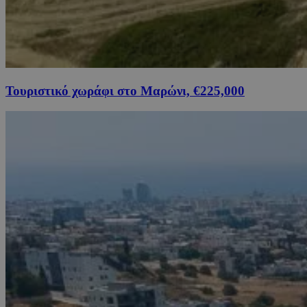
Τουριστικό χωράφι στο Μαρώνι, €225,000