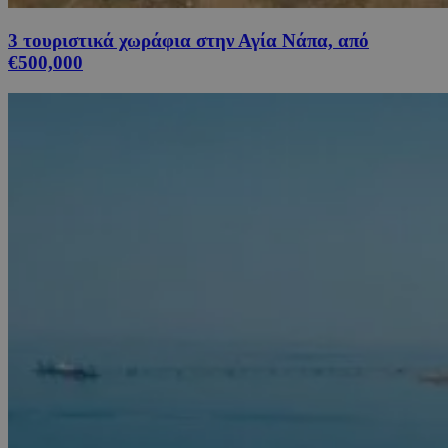
3 τουριστικά χωράφια στην Αγία Νάπα, από
€500,000