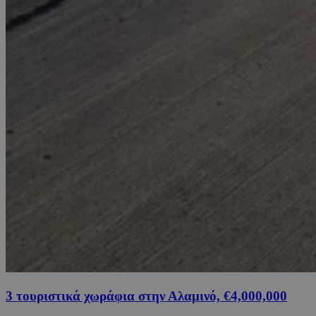
3 τουριστικά χωράφια στην Αλαμινό, €4,000,000