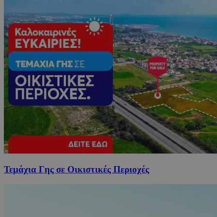
Τεμάχια Γης σε Οικιστικές Περιοχές