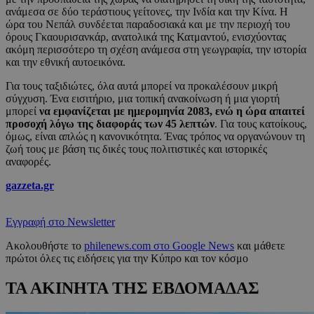
ανάμεσα σε δύο τεράστιους γείτονες, την Ινδία και την Κίνα. Η
ώρα του Νεπάλ συνδέεται παραδοσιακά και με την περιοχή του
όρους Γκαουρισανκάρ, ανατολικά της Κατμαντού, ενισχύοντας
ακόμη περισσότερο τη σχέση ανάμεσα στη γεωγραφία, την ιστορία
και την εθνική αυτοεικόνα.
Για τους ταξιδιώτες, όλα αυτά μπορεί να προκαλέσουν μικρή
σύγχυση. Ένα εισιτήριο, μια τοπική ανακοίνωση ή μια γιορτή
μπορεί
να εμφανίζεται με ημερομηνία 2083, ενώ η ώρα απαιτεί
προσοχή λόγω της διαφοράς των 45 λεπτών
. Για τους κατοίκους,
όμως, είναι απλώς η κανονικότητα. Ένας τρόπος να οργανώνουν τη
ζωή τους με βάση τις δικές τους πολιτιστικές και ιστορικές
αναφορές.
gazzeta.gr
Εγγραφή στο Newsletter
Ακολουθήστε το
philenews.com στο Google News
και μάθετε
πρώτοι όλες τις ειδήσεις για την Κύπρο και τον κόσμο
ΤΑ ΑΚΙΝΗΤΑ ΤΗΣ ΕΒΔΟΜΑΔΑΣ