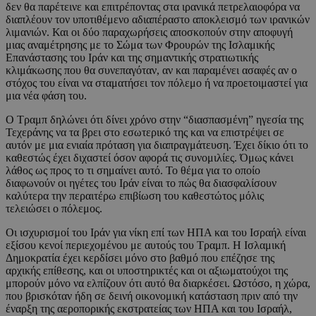
δεν θα παρέτεινε και επιτρέποντας στα ιρανικά πετρελαιοφόρα να
διαπλέουν τον υποτιθέμενο αδιαπέραστο αποκλεισμό των ιρανικών
λιμανιών. Και οι δύο παραχωρήσεις αποσκοπούν στην αποφυγή
μιας αναμέτρησης με το Σώμα των Φρουρών της Ισλαμικής
Επανάστασης του Ιράν και της σημαντικής στρατιωτικής
κλιμάκωσης που θα συνεπαγόταν, αν και παραμένει ασαφές αν ο
στόχος του είναι να σταματήσει τον πόλεμο ή να προετοιμαστεί για
μια νέα φάση του.
Ο Τραμπ δηλώνει ότι δίνει χρόνο στην “διασπασμένη” ηγεσία της
Τεχεράνης να τα βρει στο εσωτερικό της και να επιστρέψει σε
αυτόν με μια ενιαία πρόταση για διαπραγμάτευση. Έχει δίκιο ότι το
καθεστώς έχει διχαστεί όσον αφορά τις συνομιλίες. Όμως κάνει
λάθος ως προς το τι σημαίνει αυτό. Το θέμα για το οποίο
διαφωνούν οι ηγέτες του Ιράν είναι το πώς θα διασφαλίσουν
καλύτερα την περαιτέρω επιβίωση του καθεστώτος μόλις
τελειώσει ο πόλεμος.
Οι ισχυρισμοί του Ιράν για νίκη επί των ΗΠΑ και του Ισραήλ είναι
εξίσου κενοί περιεχομένου με αυτούς του Τραμπ. Η Ισλαμική
Δημοκρατία έχει κερδίσει μόνο στο βαθμό που επέζησε της
αρχικής επίθεσης, και οι υποστηρικτές και οι αξιωματούχοι της
μπορούν μόνο να ελπίζουν ότι αυτό θα διαρκέσει. Ωστόσο, η χώρα,
που βρισκόταν ήδη σε δεινή οικονομική κατάσταση πριν από την
έναρξη της αεροπορικής εκστρατείας των ΗΠΑ και του Ισραήλ,