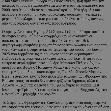
Arab States Institute με έδρα την Ουάσινγκτον, ήδη πριν από τον
πόλεμο, το Ιράν μεταμορφώνεται από τα μέσα της δεκαετίας του
2000, από θεοκρατία σε στρατιωτικό κράτος. Και ήδη εδώ και
περίπου ένα χρόνο πριν από τον πόλεμο, διοικείται – αρχικά εν
μέρει, πλέον πλήρως – από μια επιτροπή πέντε ατόμων, κανένας
από τους οποίους δεν είναι ανώτερος κληρικός.
Ο πρώην Ανώτατος Ηγέτης Αλί Χαμενεΐ εξουσιοδότησε αυτό το
πενταμελές συμβούλιο να εφαρμόζει και να ανακοινώνει
αποφάσεις με τις οποίες ο ίδιος δεν ήθελε να συνδεθεί,
συμπεριλαμβανομένης μιας χαλάρωσης στον κώδικα ένδυσης των
γυναικών και της συμφωνίας κατάπαυσης του πυρός του Ιουνίου
2025 που τερμάτισε τις αμερικανοϊσραηλινές αεροπορικές
επιδρομές στις πυρηνικές εγκαταστάσεις του Ιράν. Η τρέχουσα
επιτροπή περιλαμβάνει τον πρόεδρο Μασούντ Πεζεσκιάν, τον
πρόεδρο της Βουλής Μοχαμάντ Μπαγκέρ Γκαλιμπάφ και τον
επικεφαλής του δικαστικού σώματος, Γκολάμ-Χοσεΐν Μοχσενί-
Ετζεΐ. Υπάρχουν επίσης δύο μέλη από το Σώμα των Φρουρών της
Επανάστασης, τα οποία δεν αναγνωρίζονται δημόσια, αλλά ο
Αφλονέ – μιλώντας σε πάνελ που φιλοξένησε το Middle East
Institute την Τρίτη – λέει ότι πρόκειται για τους ταξίαρχους Αχμάντ
Βαχιντί και Εμπραχίμ Ζολφαγκάρι.
Το Σώμα των Φρουρών της Επανάστασης δεν είναι υποχρεωμένο
να μοιράζεται την εξουσία με πολίτες. Θέλει να το κάνει επειδή δεν