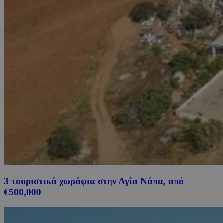
3 τουριστικά χωράφια στην Αγία Νάπα, από
€500,000