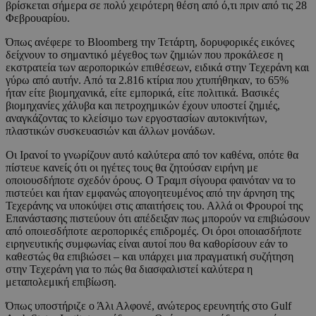
βρίσκεται σήμερα σε πολύ χειρότερη θέση από ό,τι πριν από τις 28
Φεβρουαρίου.
Όπως ανέφερε το Bloomberg την Τετάρτη, δορυφορικές εικόνες
δείχνουν το σημαντικό μέγεθος των ζημιών που προκάλεσε η
εκστρατεία των αεροπορικών επιθέσεων, ειδικά στην Τεχεράνη και
γύρω από αυτήν. Από τα 2.816 κτίρια που χτυπήθηκαν, το 65%
ήταν είτε βιομηχανικά, είτε εμπορικά, είτε πολιτικά. Βασικές
βιομηχανίες χάλυβα και πετροχημικών έχουν υποστεί ζημιές,
αναγκάζοντας το κλείσιμο των εργοστασίων αυτοκινήτων,
πλαστικών συσκευασιών και άλλων μονάδων.
Οι Ιρανοί το γνωρίζουν αυτό καλύτερα από τον καθένα, οπότε θα
πίστευε κανείς ότι οι ηγέτες τους θα ζητούσαν ειρήνη με
οποιουσδήποτε σχεδόν όρους. Ο Τραμπ σίγουρα φαινόταν να το
πιστεύει και ήταν εμφανώς απογοητευμένος από την άρνηση της
Τεχεράνης να υποκύψει στις απαιτήσεις του. Αλλά οι Φρουροί της
Επανάστασης πιστεύουν ότι απέδειξαν πως μπορούν να επιβιώσουν
από οποιεσδήποτε αεροπορικές επιδρομές. Οι όροι οποιασδήποτε
ειρηνευτικής συμφωνίας είναι αυτοί που θα καθορίσουν εάν το
καθεστώς θα επιβιώσει – και υπάρχει μια πραγματική συζήτηση
στην Τεχεράνη για το πώς θα διασφαλιστεί καλύτερα η
μεταπολεμική επιβίωση.
Όπως υποστήριζε ο Άλι Αλφονέ, ανώτερος ερευνητής στο Gulf