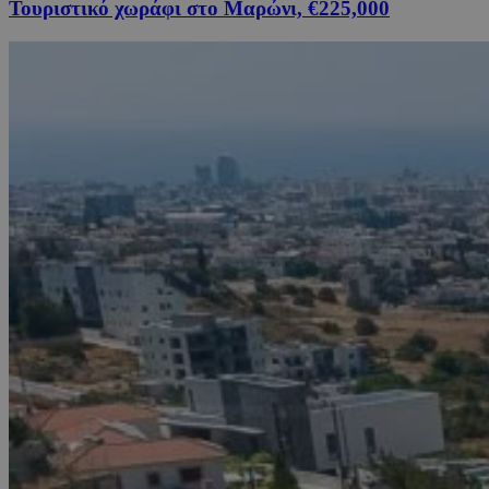
Τουριστικό χωράφι στο Μαρώνι, €225,000