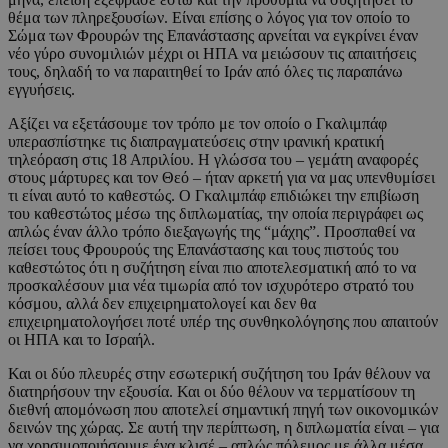
θέμα των πληρεξουσίων. Είναι επίσης ο λόγος για τον οποίο το
Σώμα των Φρουρών της Επανάστασης αρνείται να εγκρίνει έναν
νέο γύρο συνομιλιών μέχρι οι ΗΠΑ να μειώσουν τις απαιτήσεις
τους, δηλαδή το να παραιτηθεί το Ιράν από όλες τις παραπάνω
εγγυήσεις.
Αξίζει να εξετάσουμε τον τρόπο με τον οποίο ο Γκαλιμπάφ
υπερασπίστηκε τις διαπραγματεύσεις στην ιρανική κρατική
τηλεόραση στις 18 Απριλίου. Η γλώσσα του – γεμάτη αναφορές
στους μάρτυρες και τον Θεό – ήταν αρκετή για να μας υπενθυμίσει
τι είναι αυτό το καθεστώς. Ο Γκαλιμπάφ επιδιώκει την επιβίωση
του καθεστώτος μέσω της διπλωματίας, την οποία περιγράφει ως
απλώς έναν άλλο τρόπο διεξαγωγής της “μάχης”. Προσπαθεί να
πείσει τους Φρουρούς της Επανάστασης και τους πιστούς του
καθεστώτος ότι η συζήτηση είναι πιο αποτελεσματική από το να
προσκαλέσουν μια νέα τιμωρία από τον ισχυρότερο στρατό του
κόσμου, αλλά δεν επιχειρηματολογεί και δεν θα
επιχειρηματολογήσει ποτέ υπέρ της συνθηκολόγησης που απαιτούν
οι ΗΠΑ και το Ισραήλ.
Και οι δύο πλευρές στην εσωτερική συζήτηση του Ιράν θέλουν να
διατηρήσουν την εξουσία. Και οι δύο θέλουν να τερματίσουν τη
διεθνή απομόνωση που αποτελεί σημαντική πηγή των οικονομικών
δεινών της χώρας. Σε αυτή την περίπτωση, η διπλωματία είναι – για
να χρησιμοποιήσουμε ένα κλισέ – απλώς πόλεμος με άλλα μέσα.