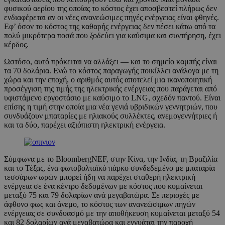
φυσικού αερίου της οποίας το κόστος έχει αποσβεστεί πλήρως δεν
ενδιαφέρεται αν οι νέες ανανεώσιμες πηγές ενέργειας είναι φθηνές.
Εφ’ όσον το κόστος της καθαρής ενέργειας δεν πέσει κάτω από τα
πολύ μικρότερα ποσά που ξοδεύει για καύσιμα και συντήρηση, έχει
κέρδος.
Ωστόσο, αυτό πρόκειται να αλλάξει — και το σημείο καμπής είναι
τα 70 δολάρια. Ενώ το κόστος παραγωγής ποικίλλει ανάλογα με τη
χώρα και την εποχή, ο αριθμός αυτός αποτελεί μια ικανοποιητική
προσέγγιση της τιμής της ηλεκτρικής ενέργειας που παράγεται από
υφιστάμενο εργοστάσιο με καύσιμο το LNG, σχεδόν παντού. Είναι
επίσης η τιμή στην οποία μια νέα γενιά υβριδικών γεννητριών, που
συνδυάζουν μπαταρίες με ηλιακούς συλλέκτες, ανεμογεννήτριες ή
και τα δύο, παρέχει αξιόπιστη ηλεκτρική ενέργεια.
Σύμφωνα με το BloombergNEF, στην Κίνα, την Ινδία, τη Βραζιλία
και το Τέξας, ένα φωτοβολταϊκό πάρκο συνδεδεμένο με μπαταρία
τεσσάρων ωρών μπορεί ήδη να παρέχει σταθερή ηλεκτρική
ενέργεια σε ένα κέντρο δεδομένων με κόστος που κυμαίνεται
μεταξύ 75 και 79 δολαρίων ανά μεγαβατώρα. Σε περιοχές με
άφθονο φως και άνεμο, το κόστος των ανανεώσιμων πηγών
ενέργειας σε συνδυασμό με την αποθήκευση κυμαίνεται μεταξύ 54
και 82 δολαρίων ανά μεγαβατώρα και εγγυάται την παροχή