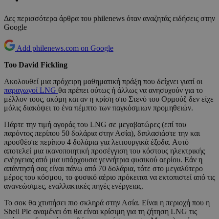
Δες περισσότερα άρθρα του philenews όταν αναζητάς ειδήσεις στην
Google
Add philenews.com on Google
Του David Fickling
Ακολουθεί μια πρόχειρη μαθηματική πράξη που δείχνει γιατί οι
παραγωγοί LNG
θα πρέπει ούτως ή άλλως να ανησυχούν για το
μέλλον τους, ακόμη και αν η κρίση στο Στενό του Ορμούζ δεν είχε
μόλις διακόψει το ένα πέμπτο των παγκόσμιων προμηθειών.
Πάρτε την τιμή αγοράς του LNG σε μεγαβατώρες (επί του
παρόντος περίπου 50 δολάρια στην Ασία), διπλασιάστε την και
προσθέστε περίπου 4 δολάρια για λειτουργικά έξοδα. Αυτό
αποτελεί μια ικανοποιητική προσέγγιση του κόστους ηλεκτρικής
ενέργειας από μια υπάρχουσα γεννήτρια φυσικού αερίου. Εάν η
απάντησή σας είναι πάνω από 70 δολάρια, τότε στο μεγαλύτερο
μέρος του κόσμου, το φυσικό αέριο πρόκειται να εκτοπιστεί από τις
ανανεώσιμες, εναλλακτικές πηγές ενέργειας.
Το σοκ θα χτυπήσει πιο σκληρά στην Ασία. Είναι η περιοχή που η
Shell Plc αναμένει ότι θα είναι κρίσιμη για τη ζήτηση LNG τις