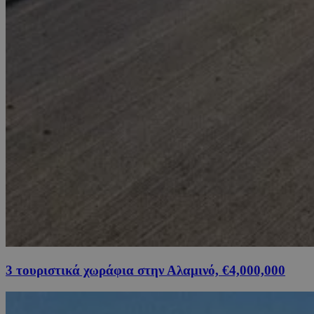
3 τουριστικά χωράφια στην Αλαμινό, €4,000,000