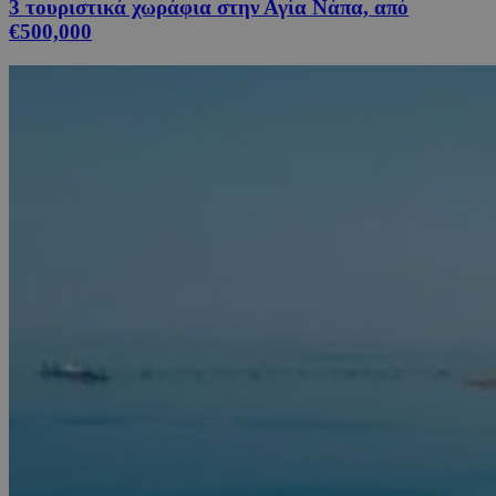
3 τουριστικά χωράφια στην Αγία Νάπα, από
€500,000