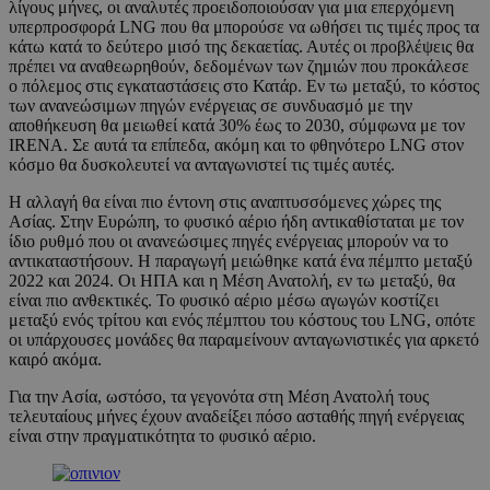
λίγους μήνες, οι αναλυτές προειδοποιούσαν για μια επερχόμενη
υπερπροσφορά LNG που θα μπορούσε να ωθήσει τις τιμές προς τα
κάτω κατά το δεύτερο μισό της δεκαετίας. Αυτές οι προβλέψεις θα
πρέπει να αναθεωρηθούν, δεδομένων των ζημιών που προκάλεσε
ο πόλεμος στις εγκαταστάσεις στο Κατάρ. Εν τω μεταξύ, το κόστος
των ανανεώσιμων πηγών ενέργειας σε συνδυασμό με την
αποθήκευση θα μειωθεί κατά 30% έως το 2030, σύμφωνα με τον
IRENA. Σε αυτά τα επίπεδα, ακόμη και το φθηνότερο LNG στον
κόσμο θα δυσκολευτεί να ανταγωνιστεί τις τιμές αυτές.
Η αλλαγή θα είναι πιο έντονη στις αναπτυσσόμενες χώρες της
Ασίας. Στην Ευρώπη, το φυσικό αέριο ήδη αντικαθίσταται με τον
ίδιο ρυθμό που οι ανανεώσιμες πηγές ενέργειας μπορούν να το
αντικαταστήσουν. Η παραγωγή μειώθηκε κατά ένα πέμπτο μεταξύ
2022 και 2024. Οι ΗΠΑ και η Μέση Ανατολή, εν τω μεταξύ, θα
είναι πιο ανθεκτικές. Το φυσικό αέριο μέσω αγωγών κοστίζει
μεταξύ ενός τρίτου και ενός πέμπτου του κόστους του LNG, οπότε
οι υπάρχουσες μονάδες θα παραμείνουν ανταγωνιστικές για αρκετό
καιρό ακόμα.
Για την Ασία, ωστόσο, τα γεγονότα στη Μέση Ανατολή τους
τελευταίους μήνες έχουν αναδείξει πόσο ασταθής πηγή ενέργειας
είναι στην πραγματικότητα το φυσικό αέριο.