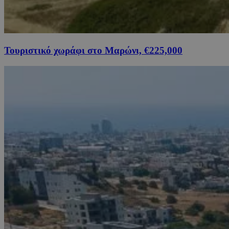
Τουριστικό χωράφι στο Μαρώνι, €225,000