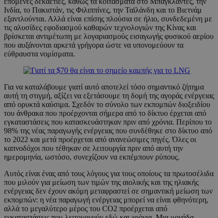
επόμενες δεκαετίες, καθώς τα κοιτάσματα στο Μπαγκλαντές, την
Ινδία, το Πακιστάν, τις Φιλιππίνες, την Ταϊλάνδη και το Βιετνάμ
εξαντλούνται. Αλλά είναι επίσης πλούσια σε ήλιο, συνδεδεμένη με
τις αλυσίδες εφοδιασμού καθαρών τεχνολογιών της Κίνας και
βρίσκεται αντιμέτωπη με λογαριασμούς εισαγωγής φυσικού αερίου
που αυξάνονται αρκετά γρήγορα ώστε να υπονομεύουν τα
εύθραυστα νομίσματα.
Για να καταλάβουμε γιατί αυτό αποτελεί τόσο σημαντικό ζήτημα
αυτή τη στιγμή, αξίζει να εξετάσουμε τη δομή της αγοράς ενέργειας
από ορυκτά καύσιμα. Σχεδόν το σύνολο των εκπομπών διοξειδίου
του άνθρακα που προέρχονται σήμερα από το δίκτυο έρχεται από
εγκαταστάσεις που κατασκευάστηκαν πριν από χρόνια. Περίπου το
98% της νέας παραγωγής ενέργειας που συνδέθηκε στο δίκτυο από
το 2022 και μετά προέρχεται από ανανεώσιμες πηγές. Όλες οι
καπνοδόχοι που τέθηκαν σε λειτουργία πριν από αυτή την
ημερομηνία, ωστόσο, συνεχίζουν να εκπέμπουν ρύπους.
Αυτός είναι ένας από τους λόγους για τους οποίους τα πρωτοσέλιδα
που μιλούν για μείωση των τιμών της αιολικής και της ηλιακής
ενέργειας δεν έχουν ακόμη μεταφραστεί σε σημαντική μείωση των
εκπομπών: η νέα παραγωγή ενέργειας μπορεί να είναι φθηνότερη,
αλλά το μεγαλύτερο μέρος του CO2 προέρχεται από
εγκαταστάσεις που λειτουργούν εδώ και χρόνια. Μια μονάδα