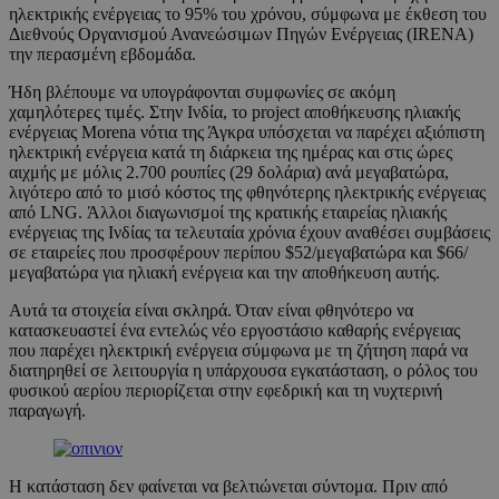
ηλεκτρικής ενέργειας το 95% του χρόνου, σύμφωνα με έκθεση του
Διεθνούς Οργανισμού Ανανεώσιμων Πηγών Ενέργειας (IRENA)
την περασμένη εβδομάδα.
Ήδη βλέπουμε να υπογράφονται συμφωνίες σε ακόμη
χαμηλότερες τιμές. Στην Ινδία, το project αποθήκευσης ηλιακής
ενέργειας Morena νότια της Άγκρα υπόσχεται να παρέχει αξιόπιστη
ηλεκτρική ενέργεια κατά τη διάρκεια της ημέρας και στις ώρες
αιχμής με μόλις 2.700 ρουπίες (29 δολάρια) ανά μεγαβατώρα,
λιγότερο από το μισό κόστος της φθηνότερης ηλεκτρικής ενέργειας
από LNG. Άλλοι διαγωνισμοί της κρατικής εταιρείας ηλιακής
ενέργειας της Ινδίας τα τελευταία χρόνια έχουν αναθέσει συμβάσεις
σε εταιρείες που προσφέρουν περίπου $52/μεγαβατώρα και $66/
μεγαβατώρα για ηλιακή ενέργεια και την αποθήκευση αυτής.
Αυτά τα στοιχεία είναι σκληρά. Όταν είναι φθηνότερο να
κατασκευαστεί ένα εντελώς νέο εργοστάσιο καθαρής ενέργειας
που παρέχει ηλεκτρική ενέργεια σύμφωνα με τη ζήτηση παρά να
διατηρηθεί σε λειτουργία η υπάρχουσα εγκατάσταση, ο ρόλος του
φυσικού αερίου περιορίζεται στην εφεδρική και τη νυχτερινή
παραγωγή.
Η κατάσταση δεν φαίνεται να βελτιώνεται σύντομα. Πριν από