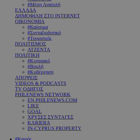
#Μέση Ανατολή
ΕΛΛΑΔΑ
ΔΗΜΟΦΙΛΗ ΣΤΟ INTERNET
ΟΙΚΟΝΟΜΙΑ
#Καύσιμα
#Συνταξιοδοτικό
#Τουρισμός
ΠΟΛΙΤΙΣΜΟΣ
ΑΤΖΕΝΤΑ
ΠΟΛΙΤΙΚΗ
#Κυπριακό
#Βουλή
#Κυβέρνηση
ΑΠΟΨΕΙΣ
VIDEOS & PODCASTS
TV ΟΔΗΓΟΣ
PHILENEWS NETWORK
EN.PHILENEWS.COM
LIKE
GOAL
ΧΡΥΣΕΣ ΣΥΝΤΑΓΕΣ
KARIERA
IN-CYPRUS PROPERTY
#Καιρός