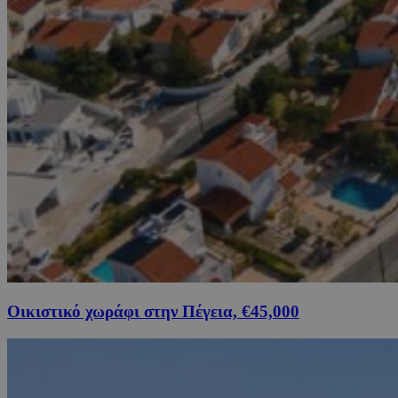
Οικιστικό χωράφι στην Πέγεια, €45,000