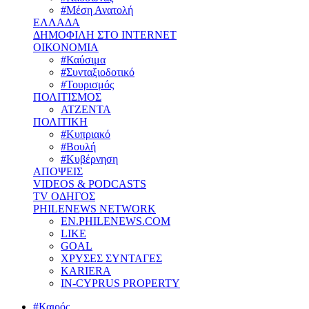
#Μέση Ανατολή
ΕΛΛΑΔΑ
ΔΗΜΟΦΙΛΗ ΣΤΟ INTERNET
ΟΙΚΟΝΟΜΙΑ
#Καύσιμα
#Συνταξιοδοτικό
#Τουρισμός
ΠΟΛΙΤΙΣΜΟΣ
ΑΤΖΕΝΤΑ
ΠΟΛΙΤΙΚΗ
#Κυπριακό
#Βουλή
#Κυβέρνηση
ΑΠΟΨΕΙΣ
VIDEOS & PODCASTS
TV ΟΔΗΓΟΣ
PHILENEWS NETWORK
EN.PHILENEWS.COM
LIKE
GOAL
ΧΡΥΣΕΣ ΣΥΝΤΑΓΕΣ
KARIERA
IN-CYPRUS PROPERTY
#Καιρός