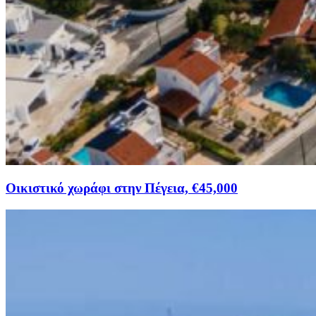
Οικιστικό χωράφι στην Πέγεια, €45,000