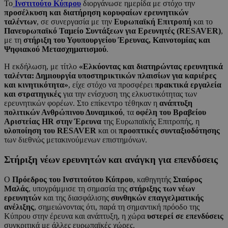
Το
Ινστιτούτο Κύπρου
διοργάνωσε ημερίδα με στόχο την
προσέλκυση και διατήρηση κορυφαίων ερευνητικών
ταλέντων
, σε συνεργασία με την
Ευρωπαϊκή Επιτροπή
και το
Πανευρωπαϊκό Ταμείο Συντάξεων για Ερευνητές (RESAVER)
,
με τη
στήριξη του Υφυπουργείου Έρευνας, Καινοτομίας και
Ψηφιακού Μετασχηματισμού
.
Η εκδήλωση, με τίτλο
«Ελκύοντας και διατηρώντας ερευνητικά
ταλέντα: Δημιουργία υποστηρικτικών πλαισίων για καριέρες
και κινητικότητα»
, είχε στόχο να προσφέρει
πρακτικά εργαλεία
και στρατηγικές
για την ενίσχυση της ελκυστικότητας των
ερευνητικών φορέων. Στο επίκεντρο τέθηκαν η
ανάπτυξη
πολιτικών Ανθρώπινου Δυναμικού
, τα
οφέλη του Βραβείου
Αριστείας HR στην Έρευνα
της Ευρωπαϊκής Επιτροπής, η
υλοποίηση του RESAVER
και οι
προοπτικές συνταξιοδότησης
των διεθνώς μετακινούμενων επιστημόνων.
Στήριξη νέων ερευνητών και ανάγκη για επενδύσεις
Ο
Πρόεδρος του Ινστιτούτου Κύπρου
, καθηγητής
Σταύρος
Μαλάς
, υπογράμμισε τη σημασία της
στήριξης των νέων
ερευνητών
και της διασφάλισης
συνθηκών επαγγελματικής
ανέλιξης
, σημειώνοντας ότι, παρά τη σημαντική πρόοδο της
Κύπρου στην έρευνα και ανάπτυξη, η χώρα
υστερεί σε επενδύσεις
συγκριτικά με άλλες ευρωπαϊκές χώρες.