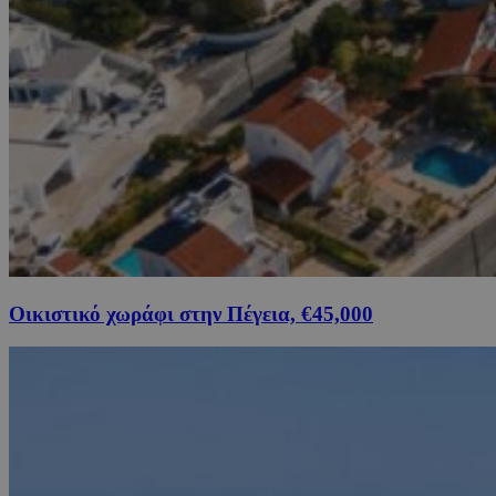
Οικιστικό χωράφι στην Πέγεια, €45,000