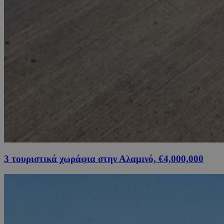
3 τουριστικά χωράφια στην Αλαμινό, €4,000,000