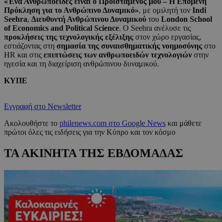
«Ένα Ανθρωποειδές είναι ο Προϊστάμενός μου – Η Επόμενη
Πρόκληση για το Ανθρώπινο Δυναμικό»
, με ομιλητή τον
Indi
Seehra
,
Διευθυντή Ανθρώπινου Δυναμικού
του
London School
of Economics and Political Science
. Ο Seehra ανέλυσε τις
προκλήσεις της τεχνολογικής εξέλιξης
στον χώρο εργασίας,
εστιάζοντας στη
σημασία της συναισθηματικής νοημοσύνης
στο
HR και στις
επιπτώσεις των ανθρωποειδών τεχνολογιών
στην
ηγεσία και τη διαχείριση ανθρώπινου δυναμικού.
ΚΥΠΕ
Εγγραφή στο Newsletter
Ακολουθήστε το
philenews.com στο Google News
και μάθετε
πρώτοι όλες τις ειδήσεις για την Κύπρο και τον κόσμο
ΤΑ ΑΚΙΝΗΤΑ ΤΗΣ ΕΒΔΟΜΑΔΑΣ