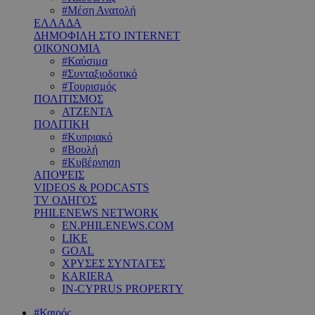
#Μέση Ανατολή
ΕΛΛΑΔΑ
ΔΗΜΟΦΙΛΗ ΣΤΟ INTERNET
ΟΙΚΟΝΟΜΙΑ
#Καύσιμα
#Συνταξιοδοτικό
#Τουρισμός
ΠΟΛΙΤΙΣΜΟΣ
ΑΤΖΕΝΤΑ
ΠΟΛΙΤΙΚΗ
#Κυπριακό
#Βουλή
#Κυβέρνηση
ΑΠΟΨΕΙΣ
VIDEOS & PODCASTS
TV ΟΔΗΓΟΣ
PHILENEWS NETWORK
EN.PHILENEWS.COM
LIKE
GOAL
ΧΡΥΣΕΣ ΣΥΝΤΑΓΕΣ
KARIERA
IN-CYPRUS PROPERTY
#Καιρός