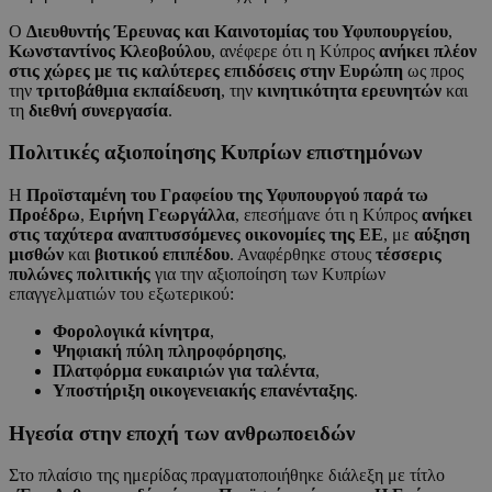
Ο
Διευθυντής Έρευνας και Καινοτομίας του Υφυπουργείου
,
Κωνσταντίνος Κλεοβούλου
, ανέφερε ότι η Κύπρος
ανήκει πλέον
στις χώρες με τις καλύτερες επιδόσεις στην Ευρώπη
ως προς
την
τριτοβάθμια εκπαίδευση
, την
κινητικότητα ερευνητών
και
τη
διεθνή συνεργασία
.
Πολιτικές αξιοποίησης Κυπρίων επιστημόνων
Η
Προϊσταμένη του Γραφείου της Υφυπουργού παρά τω
Προέδρω
,
Ειρήνη Γεωργάλλα
, επεσήμανε ότι η Κύπρος
ανήκει
στις ταχύτερα αναπτυσσόμενες οικονομίες της ΕΕ
, με
αύξηση
μισθών
και
βιοτικού επιπέδου
. Αναφέρθηκε στους
τέσσερις
πυλώνες πολιτικής
για την αξιοποίηση των Κυπρίων
επαγγελματιών του εξωτερικού:
Φορολογικά κίνητρα
,
Ψηφιακή πύλη πληροφόρησης
,
Πλατφόρμα ευκαιριών για ταλέντα
,
Υποστήριξη οικογενειακής επανένταξης
.
Ηγεσία στην εποχή των ανθρωποειδών
Στο πλαίσιο της ημερίδας πραγματοποιήθηκε διάλεξη με τίτλο