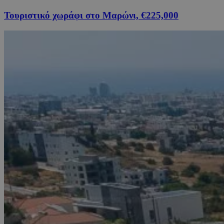
Τουριστικό χωράφι στο Μαρώνι, €225,000