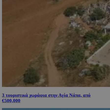
3 τουριστικά χωράφια στην Αγία Νάπα, από
€500,000