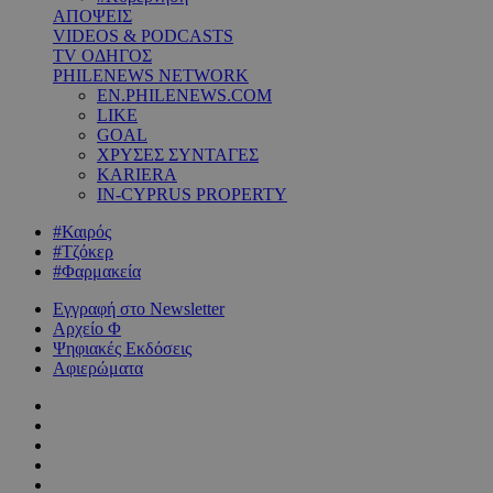
ΑΠΟΨΕΙΣ
VIDEOS & PODCASTS
TV ΟΔΗΓΟΣ
PHILENEWS NETWORK
EN.PHILENEWS.COM
LIKE
GOAL
ΧΡΥΣΕΣ ΣΥΝΤΑΓΕΣ
KARIERA
IN-CYPRUS PROPERTY
#Καιρός
#Τζόκερ
#Φαρμακεία
Εγγραφή στο Newsletter
Αρχείο Φ
Ψηφιακές Εκδόσεις
Αφιερώματα