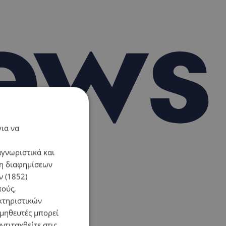
για να
αγνωριστικά και
ση διαφημίσεων
 (1852)
πούς,
κτηριστικών
ομηθευτές μπορεί
ντιταχθείτε στις