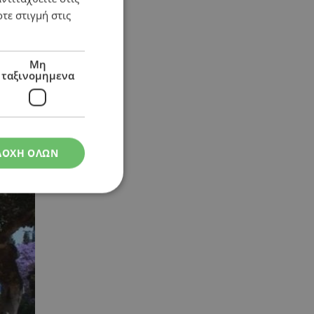
τε στιγμή στις
Μη
ταξινομημενα
ΔΟΧΗ ΟΛΩΝ