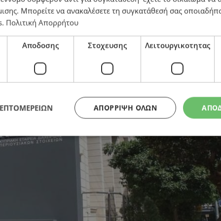
μισης
. Μπορείτε να ανακαλέσετε τη συγκατάθεσή σας οποιαδήπο
025
s
.
Πολιτική Απορρήτου
Αποδοσης
Στοχευσης
Λειτουργικοτητας
ΛΕΠΤΟΜΕΡΕΙΩΝ
ΑΠΌΡΡΙΨΗ ΌΛΩΝ
ΑΠΟ