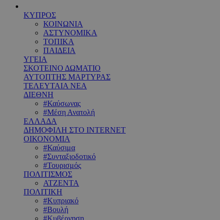
ΚΥΠΡΟΣ
ΚΟΙΝΩΝΙΑ
ΑΣΤΥΝΟΜΙΚΑ
ΤΟΠΙΚΑ
ΠΑΙΔΕΙΑ
ΥΓΕΙΑ
ΣΚΟΤΕΙΝΟ ΔΩΜΑΤΙΟ
ΑΥΤΟΠΤΗΣ ΜΑΡΤΥΡΑΣ
ΤΕΛΕΥΤΑΙΑ ΝΕΑ
ΔΙΕΘΝΗ
#Καύσωνας
#Μέση Ανατολή
ΕΛΛΑΔΑ
ΔΗΜΟΦΙΛΗ ΣΤΟ INTERNET
ΟΙΚΟΝΟΜΙΑ
#Καύσιμα
#Συνταξιοδοτικό
#Τουρισμός
ΠΟΛΙΤΙΣΜΟΣ
ΑΤΖΕΝΤΑ
ΠΟΛΙΤΙΚΗ
#Κυπριακό
#Βουλή
#Κυβέρνηση