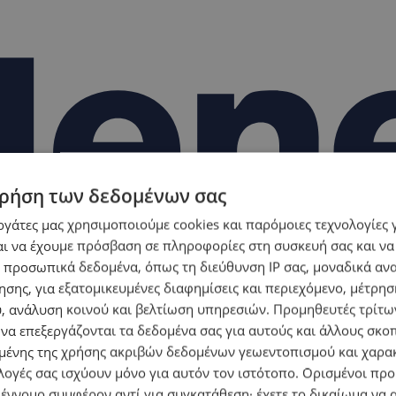
ρήση των δεδομένων σας
εργάτες μας χρησιμοποιούμε cookies και παρόμοιες τεχνολογίες 
ι να έχουμε πρόσβαση σε πληροφορίες στη συσκευή σας και να
 προσωπικά δεδομένα, όπως τη διεύθυνση IP σας, μοναδικά αν
σης, για εξατομικευμένες διαφημίσεις και περιεχόμενο, μέτρη
υ, ανάλυση κοινού και βελτίωση υπηρεσιών.
Προμηθευτές τρίτων
 να επεξεργάζονται τα δεδομένα σας για αυτούς και άλλους σκο
ένης της χρήσης ακριβών δεδομένων γεωεντοπισμού και χαρα
λογές σας ισχύουν μόνο για αυτόν τον ιστότοπο. Ορισμένοι πρ
 έννομο συμφέρον αντί για συγκατάθεση· έχετε το δικαίωμα να α