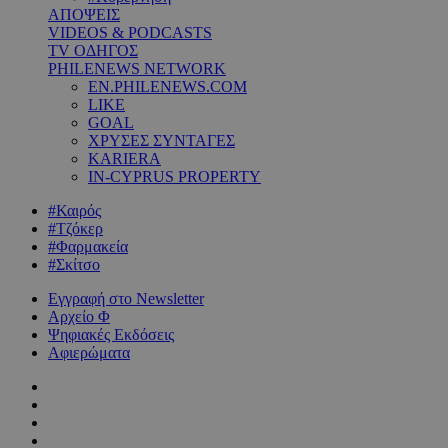
ΑΠΟΨΕΙΣ
VIDEOS & PODCASTS
TV ΟΔΗΓΟΣ
PHILENEWS NETWORK
EN.PHILENEWS.COM
LIKE
GOAL
ΧΡΥΣΕΣ ΣΥΝΤΑΓΕΣ
KARIERA
IN-CYPRUS PROPERTY
#Καιρός
#Τζόκερ
#Φαρμακεία
#Σκίτσο
Εγγραφή στο Newsletter
Αρχείο Φ
Ψηφιακές Εκδόσεις
Αφιερώματα