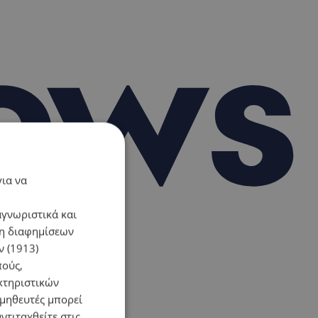
για να
αγνωριστικά και
ση διαφημίσεων
 (1913)
πούς,
κτηριστικών
ομηθευτές μπορεί
ντιταχθείτε στις