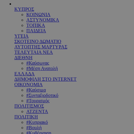
ΚΥΠΡΟΣ
ΚΟΙΝΩΝΙΑ
ΑΣΤΥΝΟΜΙΚΑ
ΤΟΠΙΚΑ
ΠΑΙΔΕΙΑ
ΥΓΕΙΑ
ΣΚΟΤΕΙΝΟ ΔΩΜΑΤΙΟ
ΑΥΤΟΠΤΗΣ ΜΑΡΤΥΡΑΣ
ΤΕΛΕΥΤΑΙΑ ΝΕΑ
ΔΙΕΘΝΗ
#Καύσωνας
#Μέση Ανατολή
ΕΛΛΑΔΑ
ΔΗΜΟΦΙΛΗ ΣΤΟ INTERNET
ΟΙΚΟΝΟΜΙΑ
#Καύσιμα
#Συνταξιοδοτικό
#Τουρισμός
ΠΟΛΙΤΙΣΜΟΣ
ΑΤΖΕΝΤΑ
ΠΟΛΙΤΙΚΗ
#Κυπριακό
#Βουλή
#Κυβέρνηση