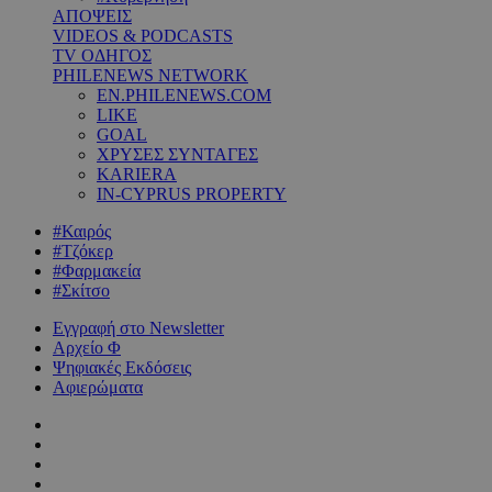
ΑΠΟΨΕΙΣ
VIDEOS & PODCASTS
TV ΟΔΗΓΟΣ
PHILENEWS NETWORK
EN.PHILENEWS.COM
LIKE
GOAL
ΧΡΥΣΕΣ ΣΥΝΤΑΓΕΣ
KARIERA
IN-CYPRUS PROPERTY
#Καιρός
#Τζόκερ
#Φαρμακεία
#Σκίτσο
Εγγραφή στο Newsletter
Αρχείο Φ
Ψηφιακές Εκδόσεις
Αφιερώματα