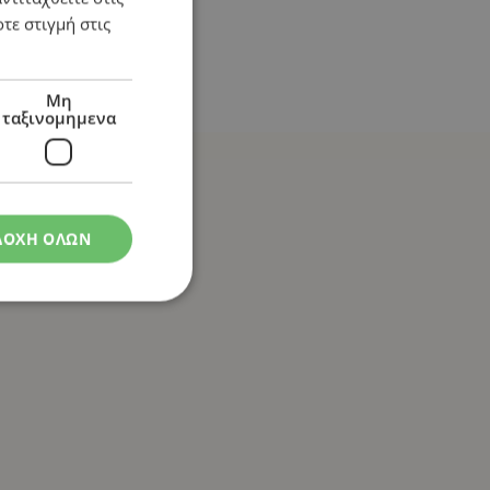
τε στιγμή στις
Μη
ταξινομημενα
ΔΟΧΗ ΟΛΩΝ