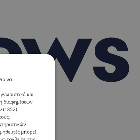
για να
αγνωριστικά και
ση διαφημίσεων
 (1852)
πούς,
κτηριστικών
ομηθευτές μπορεί
ντιταχθείτε στις