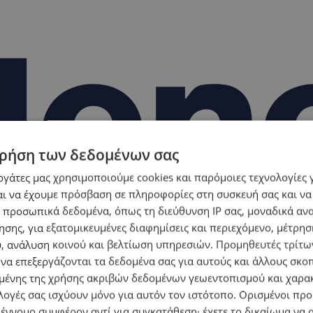
ρήση των δεδομένων σας
εργάτες μας χρησιμοποιούμε cookies και παρόμοιες τεχνολογίες 
ι να έχουμε πρόσβαση σε πληροφορίες στη συσκευή σας και να
 προσωπικά δεδομένα, όπως τη διεύθυνση IP σας, μοναδικά αν
σης, για εξατομικευμένες διαφημίσεις και περιεχόμενο, μέτρη
υ, ανάλυση κοινού και βελτίωση υπηρεσιών.
Προμηθευτές τρίτων
 να επεξεργάζονται τα δεδομένα σας για αυτούς και άλλους σκο
ένης της χρήσης ακριβών δεδομένων γεωεντοπισμού και χαρα
λογές σας ισχύουν μόνο για αυτόν τον ιστότοπο. Ορισμένοι πρ
 έννομο συμφέρον αντί για συγκατάθεση· έχετε το δικαίωμα να α