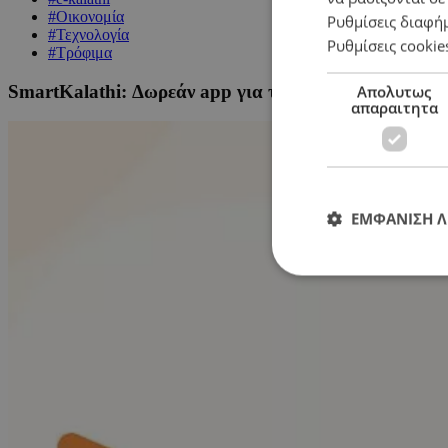
#Οικονομία
Ρυθμίσεις διαφή
#Τεχνολογία
Ρυθμίσεις cookie
#Τρόφιμα
SmartKalathi: Δωρεάν app για τιμές σούπερ μάρκετ
Απολυτως
απαραιτητα
ΕΜΦΑΝΙΣΗ 