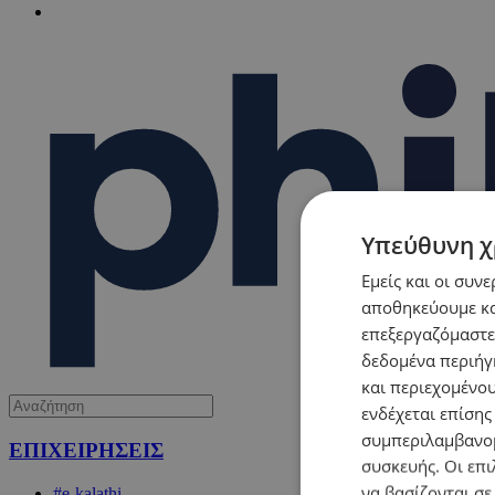
Υπεύθυνη χ
Εμείς και οι συν
αποθηκεύουμε κα
επεξεργαζόμαστε
δεδομένα περιήγη
και περιεχομένο
ενδέχεται επίσης
συμπεριλαμβανομ
ΕΠΙΧΕΙΡΗΣΕΙΣ
συσκευής. Οι επι
να βασίζονται σε
#e-kalathi