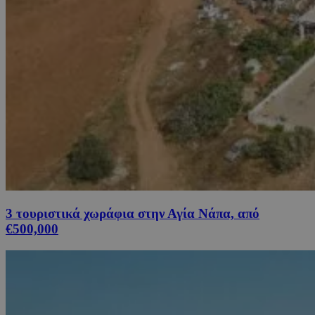
3 τουριστικά χωράφια στην Αγία Νάπα, από
€500,000