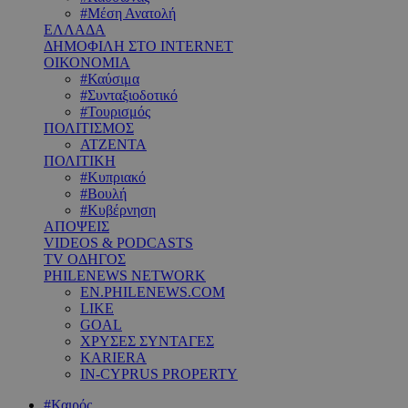
#Μέση Ανατολή
ΕΛΛΑΔΑ
ΔΗΜΟΦΙΛΗ ΣΤΟ INTERNET
ΟΙΚΟΝΟΜΙΑ
#Καύσιμα
#Συνταξιοδοτικό
#Τουρισμός
ΠΟΛΙΤΙΣΜΟΣ
ΑΤΖΕΝΤΑ
ΠΟΛΙΤΙΚΗ
#Κυπριακό
#Βουλή
#Κυβέρνηση
ΑΠΟΨΕΙΣ
VIDEOS & PODCASTS
TV ΟΔΗΓΟΣ
PHILENEWS NETWORK
EN.PHILENEWS.COM
LIKE
GOAL
ΧΡΥΣΕΣ ΣΥΝΤΑΓΕΣ
KARIERA
IN-CYPRUS PROPERTY
#Καιρός