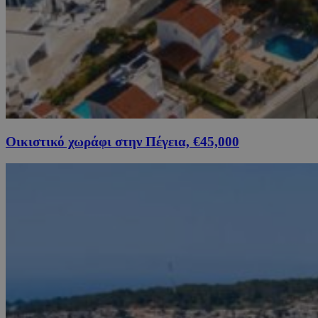
Οικιστικό χωράφι στην Πέγεια, €45,000