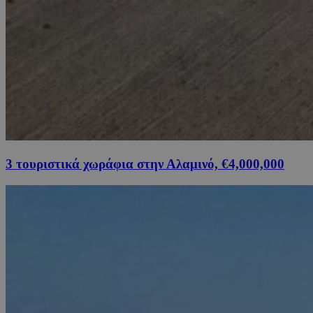
3 τουριστικά χωράφια στην Αλαμινό, €4,000,000