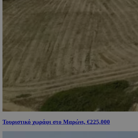
Τουριστικό χωράφι στο Μαρώνι, €225,000