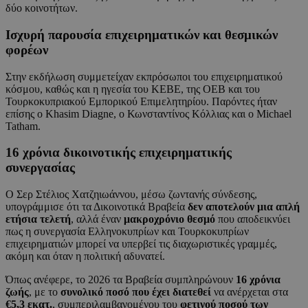
δύο κοινοτήτων.
Ισχυρή παρουσία επιχειρηματικών και θεσμικών
φορέων
Στην εκδήλωση συμμετείχαν εκπρόσωποι του επιχειρηματικού
κόσμου, καθώς και η ηγεσία του ΚΕΒΕ, της ΟΕΒ και του
Τουρκοκυπριακού Εμπορικού Επιμελητηρίου. Παρόντες ήταν
επίσης ο Khasim Diagne, ο Κωνσταντίνος Κόλλιας και ο Michael
Tatham.
16 χρόνια δικοινοτικής επιχειρηματικής
συνεργασίας
Ο Σερ Στέλιος Χατζηιωάννου, μέσω ζωντανής σύνδεσης,
υπογράμμισε ότι τα Δικοινοτικά Βραβεία
δεν αποτελούν μια απλή
ετήσια τελετή
, αλλά έναν
μακροχρόνιο θεσμό
που αποδεικνύει
πως η συνεργασία Ελληνοκυπρίων και Τουρκοκυπρίων
επιχειρηματιών μπορεί να υπερβεί τις διαχωριστικές γραμμές,
ακόμη και όταν η πολιτική αδυνατεί.
Όπως ανέφερε, το 2026 τα Βραβεία συμπληρώνουν
16 χρόνια
ζωής
, με το
συνολικό ποσό που έχει διατεθεί
να ανέρχεται στα
€5,3 εκατ.
, συμπεριλαμβανομένου του
φετινού ποσού των