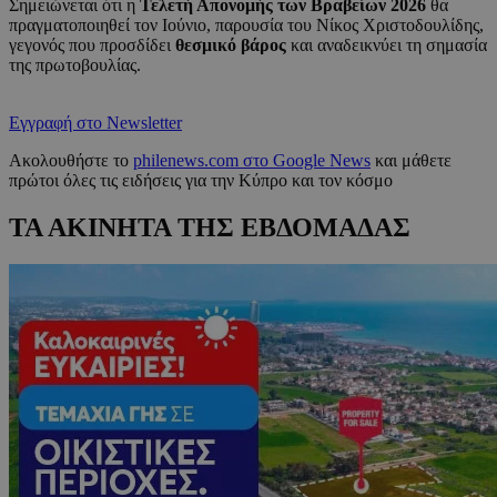
Σημειώνεται ότι η
Τελετή Απονομής των Βραβείων 2026
θα
πραγματοποιηθεί τον Ιούνιο, παρουσία του Νίκος Χριστοδουλίδης,
γεγονός που προσδίδει
θεσμικό βάρος
και αναδεικνύει τη σημασία
της πρωτοβουλίας.
Εγγραφή στο Newsletter
Ακολουθήστε το
philenews.com στο Google News
και μάθετε
πρώτοι όλες τις ειδήσεις για την Κύπρο και τον κόσμο
ΤΑ ΑΚΙΝΗΤΑ ΤΗΣ ΕΒΔΟΜΑΔΑΣ