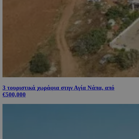
3 τουριστικά χωράφια στην Αγία Νάπα, από
€500,000