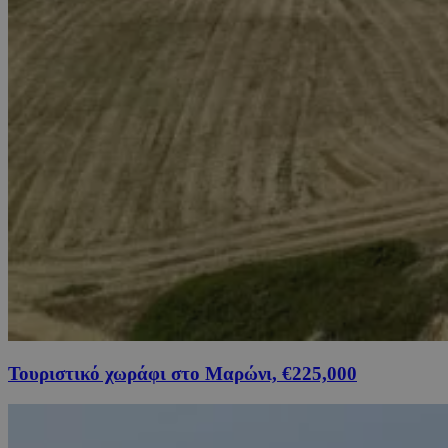
Τουριστικό χωράφι στο Μαρώνι, €225,000