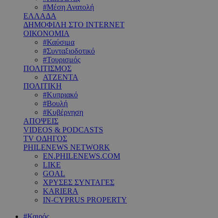
#Μέση Ανατολή
ΕΛΛΑΔΑ
ΔΗΜΟΦΙΛΗ ΣΤΟ INTERNET
ΟΙΚΟΝΟΜΙΑ
#Καύσιμα
#Συνταξιοδοτικό
#Τουρισμός
ΠΟΛΙΤΙΣΜΟΣ
ΑΤΖΕΝΤΑ
ΠΟΛΙΤΙΚΗ
#Κυπριακό
#Βουλή
#Κυβέρνηση
ΑΠΟΨΕΙΣ
VIDEOS & PODCASTS
TV ΟΔΗΓΟΣ
PHILENEWS NETWORK
EN.PHILENEWS.COM
LIKE
GOAL
ΧΡΥΣΕΣ ΣΥΝΤΑΓΕΣ
KARIERA
IN-CYPRUS PROPERTY
#Καιρός