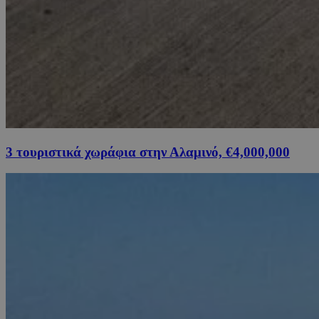
3 τουριστικά χωράφια στην Αλαμινό, €4,000,000