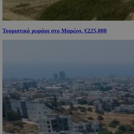
Τουριστικό χωράφι στο Μαρώνι, €225,000