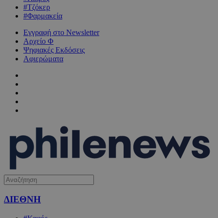
#Τζόκερ
#Φαρμακεία
Εγγραφή στο Newsletter
Αρχείο Φ
Ψηφιακές Εκδόσεις
Αφιερώματα
ΔΙΕΘΝΗ