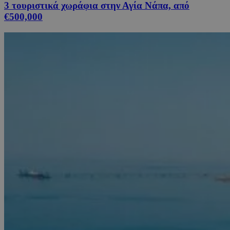
3 τουριστικά χωράφια στην Αγία Νάπα, από
€500,000