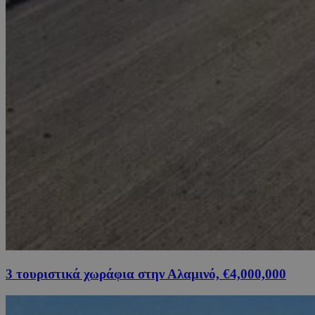
3 τουριστικά χωράφια στην Αλαμινό, €4,000,000