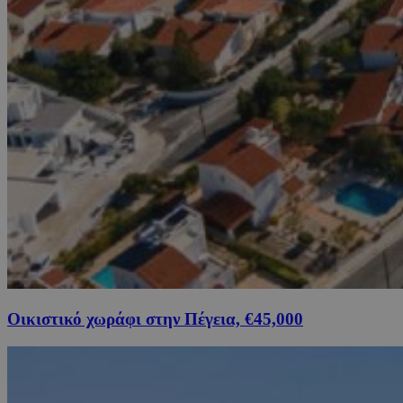
Οικιστικό χωράφι στην Πέγεια, €45,000