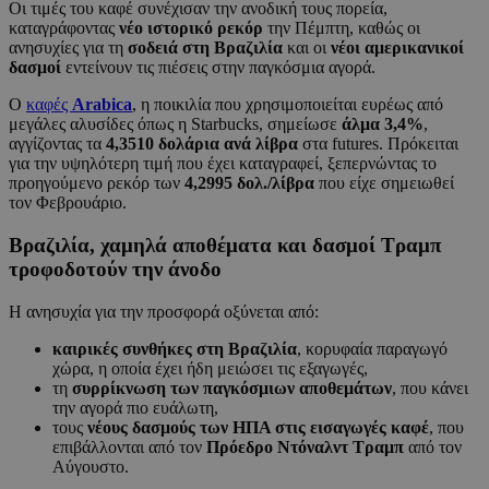
Οι τιμές του καφέ συνέχισαν την ανοδική τους πορεία,
καταγράφοντας
νέο ιστορικό ρεκόρ
την Πέμπτη, καθώς οι
ανησυχίες για τη
σοδειά στη Βραζιλία
και οι
νέοι αμερικανικοί
δασμοί
εντείνουν τις πιέσεις στην παγκόσμια αγορά.
Ο
καφές
Arabica
, η ποικιλία που χρησιμοποιείται ευρέως από
μεγάλες αλυσίδες όπως η Starbucks, σημείωσε
άλμα 3,4%
,
αγγίζοντας τα
4,3510 δολάρια ανά λίβρα
στα futures. Πρόκειται
για την υψηλότερη τιμή που έχει καταγραφεί, ξεπερνώντας το
προηγούμενο ρεκόρ των
4,2995 δολ./λίβρα
που είχε σημειωθεί
τον Φεβρουάριο.
Βραζιλία, χαμηλά αποθέματα και δασμοί Τραμπ
τροφοδοτούν την άνοδο
Η ανησυχία για την προσφορά οξύνεται από:
καιρικές συνθήκες στη Βραζιλία
, κορυφαία παραγωγό
χώρα, η οποία έχει ήδη μειώσει τις εξαγωγές,
τη
συρρίκνωση των παγκόσμιων αποθεμάτων
, που κάνει
την αγορά πιο ευάλωτη,
τους
νέους δασμούς των ΗΠΑ στις εισαγωγές καφέ
, που
επιβάλλονται από τον
Πρόεδρο Ντόναλντ Τραμπ
από τον
Αύγουστο.