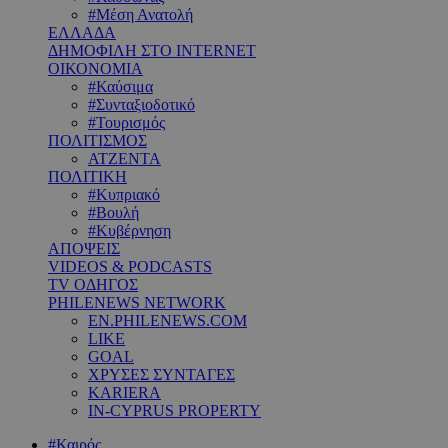
#Μέση Ανατολή
ΕΛΛΑΔΑ
ΔΗΜΟΦΙΛΗ ΣΤΟ INTERNET
ΟΙΚΟΝΟΜΙΑ
#Καύσιμα
#Συνταξιοδοτικό
#Τουρισμός
ΠΟΛΙΤΙΣΜΟΣ
ΑΤΖΕΝΤΑ
ΠΟΛΙΤΙΚΗ
#Κυπριακό
#Βουλή
#Κυβέρνηση
ΑΠΟΨΕΙΣ
VIDEOS & PODCASTS
TV ΟΔΗΓΟΣ
PHILENEWS NETWORK
EN.PHILENEWS.COM
LIKE
GOAL
ΧΡΥΣΕΣ ΣΥΝΤΑΓΕΣ
KARIERA
IN-CYPRUS PROPERTY
#Καιρός