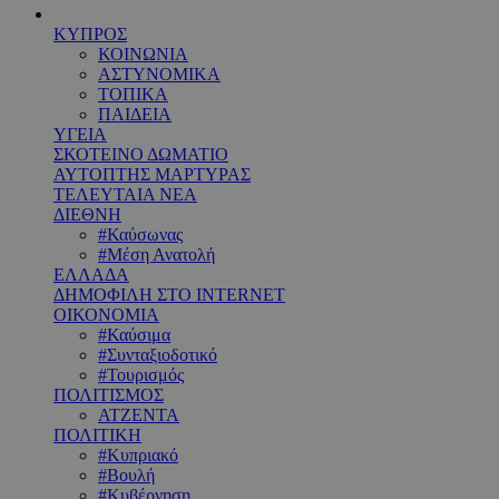
ΚΥΠΡΟΣ
ΚΟΙΝΩΝΙΑ
ΑΣΤΥΝΟΜΙΚΑ
ΤΟΠΙΚΑ
ΠΑΙΔΕΙΑ
ΥΓΕΙΑ
ΣΚΟΤΕΙΝΟ ΔΩΜΑΤΙΟ
ΑΥΤΟΠΤΗΣ ΜΑΡΤΥΡΑΣ
ΤΕΛΕΥΤΑΙΑ ΝΕΑ
ΔΙΕΘΝΗ
#Καύσωνας
#Μέση Ανατολή
ΕΛΛΑΔΑ
ΔΗΜΟΦΙΛΗ ΣΤΟ INTERNET
ΟΙΚΟΝΟΜΙΑ
#Καύσιμα
#Συνταξιοδοτικό
#Τουρισμός
ΠΟΛΙΤΙΣΜΟΣ
ΑΤΖΕΝΤΑ
ΠΟΛΙΤΙΚΗ
#Κυπριακό
#Βουλή
#Κυβέρνηση