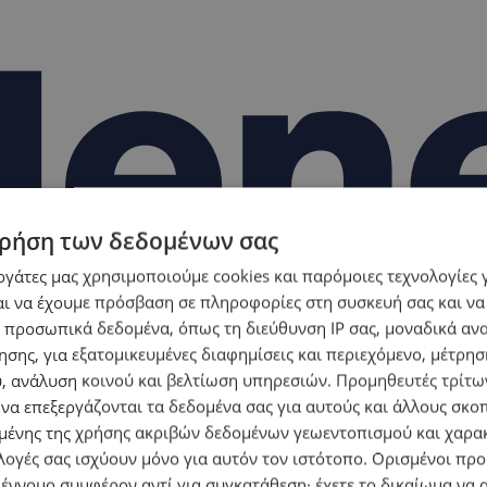
ρήση των δεδομένων σας
εργάτες μας χρησιμοποιούμε cookies και παρόμοιες τεχνολογίες 
ι να έχουμε πρόσβαση σε πληροφορίες στη συσκευή σας και να
 προσωπικά δεδομένα, όπως τη διεύθυνση IP σας, μοναδικά αν
σης, για εξατομικευμένες διαφημίσεις και περιεχόμενο, μέτρη
υ, ανάλυση κοινού και βελτίωση υπηρεσιών.
Προμηθευτές τρίτων
 να επεξεργάζονται τα δεδομένα σας για αυτούς και άλλους σκο
ένης της χρήσης ακριβών δεδομένων γεωεντοπισμού και χαρα
λογές σας ισχύουν μόνο για αυτόν τον ιστότοπο. Ορισμένοι πρ
 έννομο συμφέρον αντί για συγκατάθεση· έχετε το δικαίωμα να α