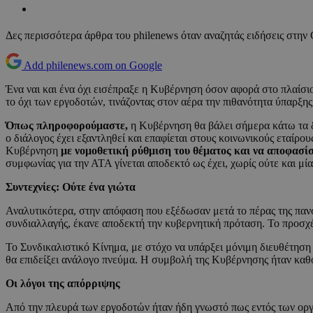
Δες περισσότερα άρθρα του philenews όταν αναζητάς ειδήσεις στην
Add philenews.com on Google
Ένα ναι και ένα όχι εισέπραξε η Κυβέρνηση όσον αφορά στο πλαίσιο
το όχι των εργοδοτών, τινάζοντας στον αέρα την πιθανότητα ύπαρξη
Όπως πληροφορούμαστε,
η Κυβέρνηση θα βάλει σήμερα κάτω τα 
ο διάλογος έχει εξαντληθεί και επαφίεται στους κοινωνικούς εταίρο
Κυβέρνηση
με νομοθετική ρύθμιση του θέματος και να αποφασί
συμφωνίας για την ΑΤΑ γίνεται αποδεκτό ως έχει, χωρίς ούτε και μί
Συντεχνίες: Ούτε ένα γιώτα
Αναλυτικότερα, στην απόφαση που εξέδωσαν μετά το πέρας της πανσ
συνδιαλλαγής, έκανε αποδεκτή την κυβερνητική πρόταση. Το προσχέ
Το Συνδικαλιστικό Κίνημα, με στόχο να υπάρξει μόνιμη διευθέτηση
θα επιδείξει ανάλογο πνεύμα. Η συμβολή της Κυβέρνησης ήταν καθο
Οι λόγοι της απόρριψης
Από την πλευρά των εργοδοτών ήταν ήδη γνωστό πως εντός των οργα