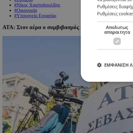
#Νίκος Χριστοδουλίδης
Ρυθμίσεις διαφή
#Οικονομία
Ρυθμίσεις cookie
#Υπουργείο Εργασίας
ΑΤΑ: Στον αέρα ο συμβιβασμός – Και άλλο διάλογο ζητ
Απολυτως
απαραιτητα
ΕΜΦΑΝΙΣΗ 