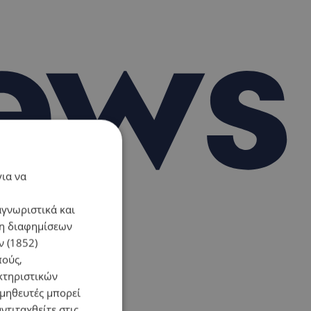
για να
αγνωριστικά και
ση διαφημίσεων
 (1852)
πούς,
κτηριστικών
ομηθευτές μπορεί
ντιταχθείτε στις