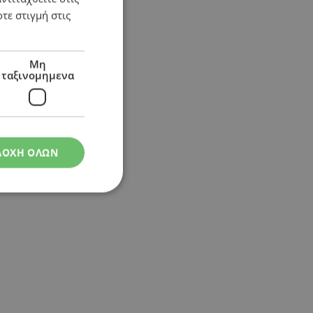
τε στιγμή στις
ι συντεχνίες
Μη
ταξινομημενα
ΔΟΧΗ ΟΛΩΝ