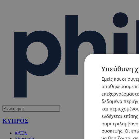
Υπεύθυνη χ
Εμείς και οι συν
αποθηκεύουμε κα
επεξεργαζόμαστε
δεδομένα περιήγη
και περιεχομένο
ενδέχεται επίσης
ΚΥΠΡΟΣ
συμπεριλαμβανομ
συσκευής. Οι επι
#ΑΤΑ
να βασίζονται σε
#Εργασία