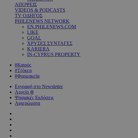
ΑΠΟΨΕΙΣ
VIDEOS & PODCASTS
TV ΟΔΗΓΟΣ
PHILENEWS NETWORK
EN.PHILENEWS.COM
LIKE
GOAL
ΧΡΥΣΕΣ ΣΥΝΤΑΓΕΣ
KARIERA
IN-CYPRUS PROPERTY
#Καιρός
#Τζόκερ
#Φαρμακεία
Εγγραφή στο Newsletter
Αρχείο Φ
Ψηφιακές Εκδόσεις
Αφιερώματα