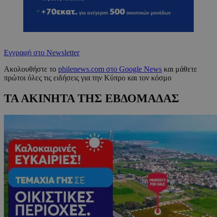
Εγγραφή στο Newsletter
Ακολουθήστε το
philenews.com στο Google News
και μάθετε
πρώτοι όλες τις ειδήσεις για την Κύπρο και τον κόσμο
ΤΑ ΑΚΙΝΗΤΑ ΤΗΣ ΕΒΔΟΜΑΔΑΣ