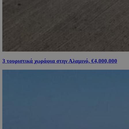
3 τουριστικά χωράφια στην Αλαμινό, €4,000,000