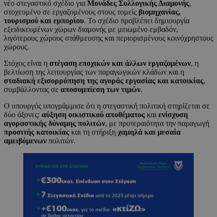
νέο στεγαστικό σχέδιο για
Μονάδες Συλλογικής Διαμονής
,
στοχευμένο σε εργαζομένους στους τομείς
βιομηχανίας,
τουρισμού και εμπορίου
. Το σχέδιο προβλέπει δημιουργία
εξειδικευμένων χώρων διαμονής με μειωμένο εμβαδόν,
λιγότερους χώρους στάθμευσης και περιορισμένους κοινόχρηστους
χώρους.
Στόχος είναι η
στέγαση εποχικών και άλλων εργαζομένων
, η
βελτίωση της λειτουργίας των παραγωγικών κλάδων και η
σταδιακή εξισορρόπηση της αγοράς εργασίας και κατοικίας
,
συμβάλλοντας σε
αποσυμπίεση των τιμών
.
Ο υπουργός υπογράμμισε ότι η στεγαστική πολιτική στηρίζεται σε
δύο άξονες:
αύξηση οικιστικού αποθέματος
και
ενίσχυση
αγοραστικής δύναμης πολιτών
, με προτεραιότητα την παραγωγή
προσιτής κατοικίας
και τη στήριξη
χαμηλά και μεσαία
αμειβόμενων
πολιτών.