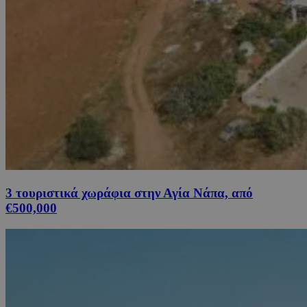
3 τουριστικά χωράφια στην Αγία Νάπα, από
€500,000