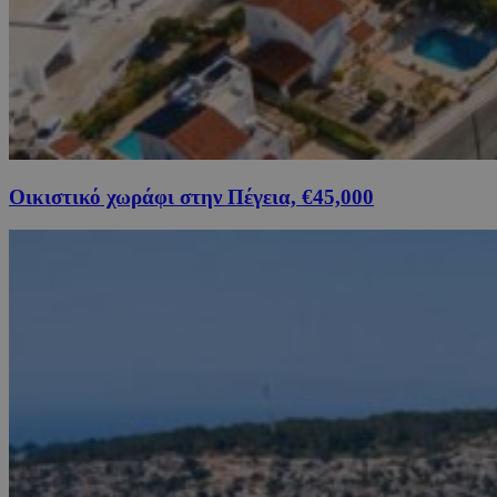
Οικιστικό χωράφι στην Πέγεια, €45,000