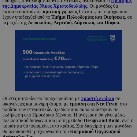
επαρχίες, συνολικής δαπάνης
€70 εκατ.
, ανακοίνωσε ο
Πρόεδρος
της Δημοκρατίας Νίκος Χριστοδουλίδης
. Οι μονάδες θα
κατασκευαστούν σε
κρατική γη
αξίας €7 εκατ., σε τεμάχια που
έχουν υποδειχθεί από το
Τμήμα Πολεοδομίας και Οικήσεως
, σε
περιοχές της
Λευκωσίας, Λεμεσού, Λάρνακας και Πάφου
.
Οι νέες κατοικίες θα παραχωρούνται με
προσιτό ενοίκιο
σε
οικογένειες και μονήρη άτομα, με
έμφαση στη Νέα Γενιά
, στο
πλαίσιο των στεγαστικών σχεδίων που παρουσιάστηκαν σε
εκδήλωση στο Προεδρικό Μέγαρο. Η ανέγερση θα γίνει μέσω
πλειοδοτικού διαγωνισμού με τη μέθοδο
Design and Build
, ενώ η
κυριότητα θα παραμείνει στο κράτος. Στη διαχείριση των μονάδων
θα αξιοποιηθεί η τεχνογνωσία του
Κυπριακού Οργανισμού
Ανάπτυξης Γης
.