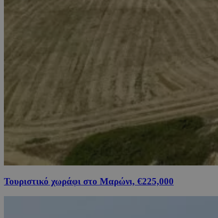
Τουριστικό χωράφι στο Μαρώνι, €225,000