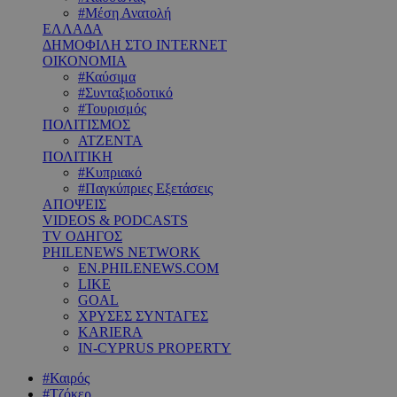
#Μέση Ανατολή
ΕΛΛΑΔΑ
ΔΗΜΟΦΙΛΗ ΣΤΟ INTERNET
ΟΙΚΟΝΟΜΙΑ
#Καύσιμα
#Συνταξιοδοτικό
#Τουρισμός
ΠΟΛΙΤΙΣΜΟΣ
ΑΤΖΕΝΤΑ
ΠΟΛΙΤΙΚΗ
#Κυπριακό
#Παγκύπριες Εξετάσεις
ΑΠΟΨΕΙΣ
VIDEOS & PODCASTS
TV ΟΔΗΓΟΣ
PHILENEWS NETWORK
EN.PHILENEWS.COM
LIKE
GOAL
ΧΡΥΣΕΣ ΣΥΝΤΑΓΕΣ
KARIERA
IN-CYPRUS PROPERTY
#Καιρός
#Τζόκερ