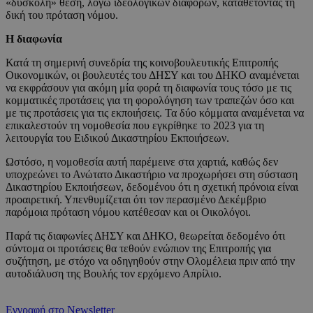
«δύσκολη» θέση, λόγω ιδεολογικών διαφορών, καταθέτοντας τη
δική του πρόταση νόμου.
Η διαφωνία
Κατά τη σημερινή συνεδρία της κοινοβουλευτικής Επιτροπής
Οικονομικών, οι βουλευτές του ΔΗΣΥ και του ΔΗΚΟ αναμένεται
να εκφράσουν για ακόμη μία φορά τη διαφωνία τους τόσο με τις
κομματικές προτάσεις για τη φορολόγηση των τραπεζών όσο και
με τις προτάσεις για τις εκποιήσεις. Τα δύο κόμματα αναμένεται να
επικαλεστούν τη νομοθεσία που εγκρίθηκε το 2023 για τη
λειτουργία του Ειδικού Δικαστηρίου Εκποιήσεων.
Ωστόσο, η νομοθεσία αυτή παρέμεινε στα χαρτιά, καθώς δεν
υποχρεώνει το Ανώτατο Δικαστήριο να προχωρήσει στη σύσταση
Δικαστηρίου Εκποιήσεων, δεδομένου ότι η σχετική πρόνοια είναι
προαιρετική. Υπενθυμίζεται ότι τον περασμένο Δεκέμβριο
παρόμοια πρόταση νόμου κατέθεσαν και οι Οικολόγοι.
Παρά τις διαφωνίες ΔΗΣΥ και ΔΗΚΟ, θεωρείται δεδομένο ότι
σύντομα οι προτάσεις θα τεθούν ενώπιον της Επιτροπής για
συζήτηση, με στόχο να οδηγηθούν στην Ολομέλεια πριν από την
αυτοδιάλυση της Βουλής τον ερχόμενο Απρίλιο.
Εγγραφή στο Newsletter