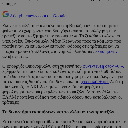
Google
Add philenews.com on Google
Σκηνικό «πολέμου» αναμένεται στη Βουλή, καθώς τα κόμματα
φαίνεται να χωρίζονται στα δύο γύρω από τη φορολόγηση των
τραπεζών και το ζήτημα των εκποιήσεων. Το ξεκάθαρο «όχι» του
υπουργείου Οικονομικών Μάκη Κεραυνού προς τα κόμματα που
προτίθενται να επιβάλουν επιπλέον φόρους στις τράπεζες και να
προχωρήσουν σε αλλαγές στο νομικό πλαίσιο των
εκποιήσεων
άναψε φωτιές.
Ο υπουργός Οικονομικών, στη χθεσινή του
συνέντευξη στον «Φ»,
εξέφρασε τη διαφωνία του, καλώντας τα κόμματα να σταθμίσουν
τα δεδομένα σε ό,τι αφορά τη φορολόγηση των τραπεζών, ενώ για
τις εκποιήσεις διαμήνυσε ότι δεν πρόκειται
για απλό θέμα.
Από τη
μία πλευρά, το ΑΚΕΛ επιμένει, για δεύτερη φορά, στη
φορολόγηση των υπερκερδών των τραπεζών. Από την άλλη, το
ΕΛΑΜ προτείνει αύξηση του ειδικού φόρου που καταβάλλουν οι
τράπεζες.
Το δικαστήριο εκποιήσεων και το «λόμπι» των τραπεζών
Στο σκηνικό αυτό προστίθενται και οι 20 και πλέον προτάσεις όλων
των κομμάτων, πλην ΔΗΣΥ και ΔΗΚΟ, οι οποίες βρίσκονται στα