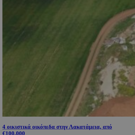
4 οικιστικά οικόπεδα στην Λακατάμεια, από
€100,000