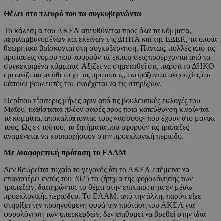
Θέλει στο πλευρό του τα συγκυβερνώντα
Το κάλεσμα του ΑΚΕΛ απευθύνεται προς όλα τα κόμματα,
περιλαμβανομένων και εκείνων της ΔΗΠΑ και της ΕΔΕΚ, τα οποία
θεωρητικά βρίσκονται στη συγκυβέρνηση. Πάντως, πολλές από τις
προτάσεις νόμου που αφορούν τις εκποιήσεις προέρχονται από τα
συγκεκριμένα κόμματα. Αξίζει να σημειωθεί ότι, παρότι το ΔΗΚΟ
εμφανίζεται αντίθετο με τις προτάσεις, εκφράζονται ανησυχίες ότι
κάποιοι βουλευτές του ενδέχεται να τις στηρίξουν.
Περίπου τέσσερις μήνες πριν από τις βουλευτικές εκλογές του
Μαΐου, καθίσταται πλέον σαφές προς ποια κατεύθυνση κινούνται
τα κόμματα, αποκαλύπτοντας τους «άσσους» που έχουν στο μανίκι
τους. Ως εκ τούτου, τα ζητήματα που αφορούν τις τράπεζες
αναμένεται να κυριαρχήσουν στην προεκλογική περίοδο.
Με διαφορετική πρόταση το ΕΛΑΜ
Δεν θεωρείται τυχαίο το γεγονός ότι το ΑΚΕΛ επέμεινε να
επαναφέρει εντός του 2025 το ζήτημα της φορολόγησης των
τραπεζών, διατηρώντας το θέμα στην επικαιρότητα εν μέσω
προεκλογικής περιόδου. Το ΕΛΑΜ, από την άλλη, παρότι είχε
στηρίξει την προηγούμενη φορά την πρόταση του ΑΚΕΛ για
φορολόγηση των υπερκερδών, δεν επιθυμεί να βρεθεί στην ίδια