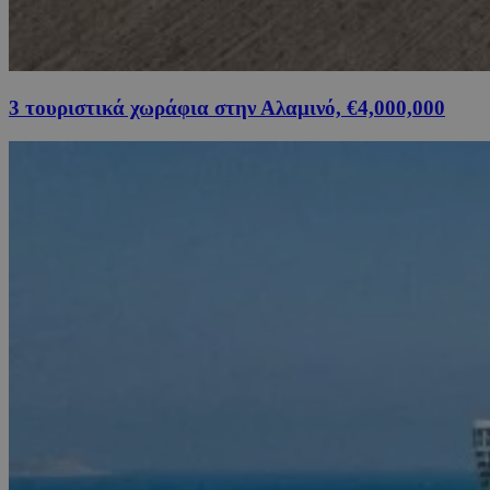
3 τουριστικά χωράφια στην Αλαμινό, €4,000,000