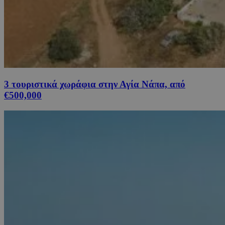
3 τουριστικά χωράφια στην Αγία Νάπα, από
€500,000