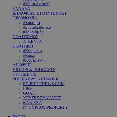
#Μέση Ανατολή
ΕΛΛΑΔΑ
ΔΗΜΟΦΙΛΗ ΣΤΟ INTERNET
ΟΙΚΟΝΟΜΙΑ
#Καύσιμα
#Συνταξιοδοτικό
#Τουρισμός
ΠΟΛΙΤΙΣΜΟΣ
ΑΤΖΕΝΤΑ
ΠΟΛΙΤΙΚΗ
#Κυπριακό
#Βουλή
#Κυβέρνηση
ΑΠΟΨΕΙΣ
VIDEOS & PODCASTS
TV ΟΔΗΓΟΣ
PHILENEWS NETWORK
EN.PHILENEWS.COM
LIKE
GOAL
ΧΡΥΣΕΣ ΣΥΝΤΑΓΕΣ
KARIERA
IN-CYPRUS PROPERTY
#Καιρός