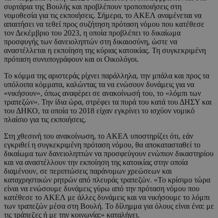
συρτάρια της Βουλής και προβλέπουν τροποποιήσεις στη
νομοθεσία για τις εκποιήσεις. Σήμερα, το ΑΚΕΛ αναμένεται να
απαιτήσει να τεθεί προς συζήτηση πρόταση νόμου που κατέθεσε
τον Δεκέμβριο του 2023, η οποία προβλέπει το δικαίωμα
προσφυγής των δανειοληπτών στη δικαιοσύνη, ώστε να
αναστέλλεται η εκποίηση της κύριας κατοικίας. Τη συγκεκριμένη
πρόταση συνυπογράφουν και οι Οικολόγοι.
Το κόμμα της αριστεράς ρίχνει παράλληλα, την μπάλα και προς τα
υπόλοιπα κόμματα, καλώντας τα να ενώσουν δυνάμεις για να
«νικήσουν», όπως αναφέρει σε ανακοίνωσή του, το «λόμπι των
τραπεζών». Την ίδια ώρα, στρέφει τα πυρά του κατά του ΔΗΣΥ και
του ΔΗΚΟ, τα οποία το 2018 είχαν εγκρίνει το ισχύον νομικό
πλαίσιο για τις εκποιήσεις.
Στη χθεσινή του ανακοίνωση, το ΑΚΕΛ υποστηρίζει ότι, εάν
εγκριθεί η συγκεκριμένη πρόταση νόμου, θα αποκατασταθεί το
δικαίωμα των δανειοληπτών να προσφεύγουν ενώπιον δικαστηρίου
και να αναστέλλουν την εκποίηση της κατοικίας στην οποία
διαμένουν, σε περιπτώσεις παράνομων χρεώσεων και
καταχρηστικών ρητρών από πλευράς τραπεζών. «Το κρίσιμο τώρα
είναι να ενώσουμε δυνάμεις γύρω από την πρόταση νόμου που
κατέθεσε το ΑΚΕΛ με άλλες δυνάμεις και να νικήσουμε το λόμπι
των τραπεζών μέσα στη Βουλή. Το δίλημμα για όλους είναι ένα: με
τις τράπεζες ή με την κοινωνία;» καταλήγει.