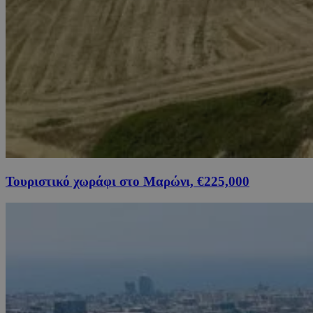
Τουριστικό χωράφι στο Μαρώνι, €225,000