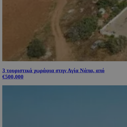
3 τουριστικά χωράφια στην Αγία Νάπα, από
€500,000