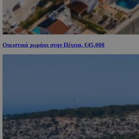
Οικιστικό χωράφι στην Πέγεια, €45,000