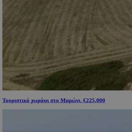
Τουριστικό χωράφι στο Μαρώνι, €225,000