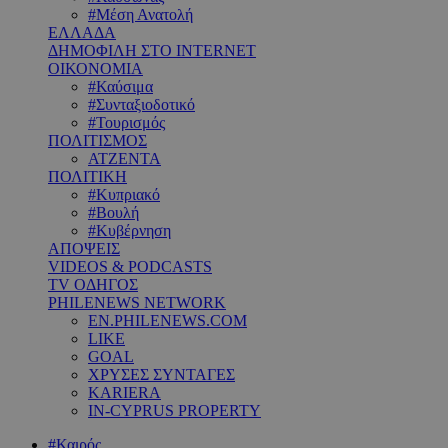
#Μέση Ανατολή
ΕΛΛΑΔΑ
ΔΗΜΟΦΙΛΗ ΣΤΟ INTERNET
ΟΙΚΟΝΟΜΙΑ
#Καύσιμα
#Συνταξιοδοτικό
#Τουρισμός
ΠΟΛΙΤΙΣΜΟΣ
ΑΤΖΕΝΤΑ
ΠΟΛΙΤΙΚΗ
#Κυπριακό
#Βουλή
#Κυβέρνηση
ΑΠΟΨΕΙΣ
VIDEOS & PODCASTS
TV ΟΔΗΓΟΣ
PHILENEWS NETWORK
EN.PHILENEWS.COM
LIKE
GOAL
ΧΡΥΣΕΣ ΣΥΝΤΑΓΕΣ
KARIERA
IN-CYPRUS PROPERTY
#Καιρός