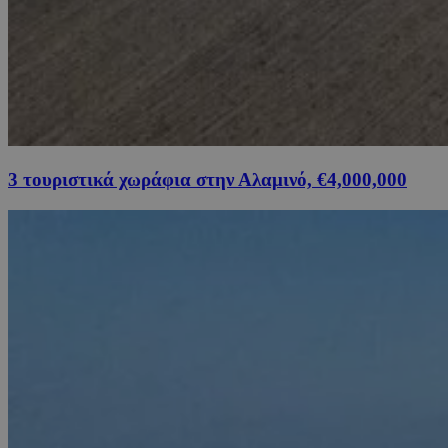
3 τουριστικά χωράφια στην Αλαμινό, €4,000,000