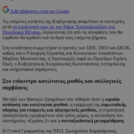
Add philenews.com on Google
Τις επόμενες κινήσεις της Κυβέρνησης αναμένουν οι συντεχνίες
μετά
τη συνάντησή τους με τον Νίκος Χριστοδουλίδης στο
Προεδρικό Μέγαρο,
δηλώνοντας ότι από τις αποφάσεις που θα
ληφθούν θα κριθούν και τα δικά τους επόμενα βήματα.
Στη συνάντηση συμμετείχαν οι ηγεσίες των ΣΕΚ, ΠΕΟ και ΔΕΟΚ,
καθώς και ο Υπουργός Εργασίας και Κοινωνικών Ασφαλίσεων
Μαρίνος Μουσιούττας, η Υφυπουργός παρά τω Προέδρω Ειρήνη
Πική, ο Κυβερνητικός Εκπρόσωπος Κωνσταντίνος Λετυμπιώτης
και υπηρεσιακοί παράγοντες.
Στο επίκεντρο κατώτατος μισθός και συλλογικές
συμβάσεις
Μεταξύ των βασικών ζητημάτων που τέθηκαν ήταν η
ωριαία
απόδοση του κατώτατου μισθού
, η εφαρμογή της
ευρωπαϊκής
οδηγίας για επαρκείς και αξιοπρεπείς μισθούς
, η στρατηγική
απασχόλησης εργαζομένων από τρίτες χώρες, η υλοποίηση του
συστήματος «Εργάνη 2» και η
συνταξιοδοτική μεταρρύθμιση
.
Η Γενική Γραμματέας της ΠΕΟ, Σωτηρούλα Χαραλάμπους,