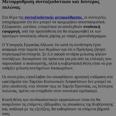
Μεταρρύθμιση συνταξιοδοτικού και δεύτερος
πυλώνας
Στο θέμα τη
ς
συνταξιοδοτικής μεταρρύθμισης
,
οι συντεχνίες
υπογράμμισαν ότι δεν μπορεί να προχωρήσει αποσπασματικά.
Εξέφρασαν, ωστόσο, ετοιμότητα να αποδεχθούν
σταδιακή
εφαρμογή
, υπό την προϋπόθεση ότι θα συμφωνηθεί εκ των
προτέρων συνολικός οδικός χάρτης με σαφές χρονοδιάγραμμα.
Ο Υπουργός Εργασίας δήλωσε ότι κατά τη συνάντηση έγινε
αναφορά στην πορεία των θεμάτων και ότι ο Πρόεδρος ζήτησε
συγκεκριμένα στοιχεία. Σε ό,τι αφορά σενάρια μείωσης ψηλών
συντάξεων, διευκρίνισε ότι πρόκειται για μία από τις επιλογές που
παρουσίασε ο αναλογιστής, αλλά η κυβερνητική θέση είναι να μην
υπάρξει μείωση κεκτημένων δικαιωμάτων.
Οι συντεχνίες επανέλαβαν ότι οποιαδήποτε αρνητική επίδραση στα
ωφελήματα του Ταμείου Κοινωνικών Ασφαλίσεων δεν μπορεί να
γίνει αποδεκτή, ενώ τόνισαν πως τα Ταμεία Προνοίας, ως δεύτερος
πυλώνας, πρέπει να ενταχθούν στον συνολικό σχεδιασμό.
Κοινή θέση των συνδικαλιστικών οργανώσεων είναι ότι θα
αναμείνουν τις επόμενες εβδομάδες τις αποφάσεις της Κυβέρνησης
και, ανάλογα με τις εξελίξεις, θα καθορίσουν τα επόμενα βήματά
τους.