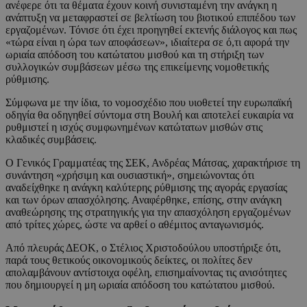
ανέφερε ότι τα θέματα έχουν κοινή συνισταμένη την ανάγκη η
ανάπτυξη να μεταφραστεί σε βελτίωση του βιοτικού επιπέδου των
εργαζομένων. Τόνισε ότι έχει προηγηθεί εκτενής διάλογος και πως
«τώρα είναι η ώρα των αποφάσεων», ιδιαίτερα σε ό,τι αφορά την
ωριαία απόδοση του κατώτατου μισθού και τη στήριξη των
συλλογικών συμβάσεων μέσω της επικείμενης νομοθετικής
ρύθμισης.
Σύμφωνα με την ίδια, το νομοσχέδιο που υιοθετεί την ευρωπαϊκή
οδηγία θα οδηγηθεί σύντομα στη Βουλή και αποτελεί ευκαιρία να
ρυθμιστεί η ισχύς συμφωνημένων κατώτατων μισθών στις
κλαδικές συμβάσεις.
Ο Γενικός Γραμματέας της ΣΕΚ, Ανδρέας Μάτσας, χαρακτήρισε τη
συνάντηση «χρήσιμη και ουσιαστική», σημειώνοντας ότι
αναδείχθηκε η ανάγκη καλύτερης ρύθμισης της αγοράς εργασίας
και των όρων απασχόλησης. Αναφέρθηκε, επίσης, στην ανάγκη
αναθεώρησης της στρατηγικής για την απασχόληση εργαζομένων
από τρίτες χώρες, ώστε να αρθεί ο αθέμιτος ανταγωνισμός.
Από πλευράς ΔΕΟΚ, ο Στέλιος Χριστοδούλου υποστήριξε ότι,
παρά τους θετικούς οικονομικούς δείκτες, οι πολίτες δεν
απολαμβάνουν αντίστοιχα οφέλη, επισημαίνοντας τις ανισότητες
που δημιουργεί η μη ωριαία απόδοση του κατώτατου μισθού.