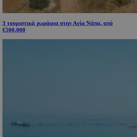
3 τουριστικά χωράφια στην Αγία Νάπα, από
€500,000