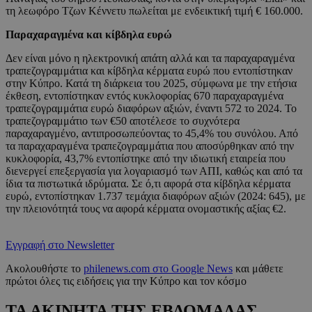
τη λεωφόρο Τζων Κέννετυ πωλείται με ενδεικτική τιμή € 160.000.
Παραχαραγμένα και κίβδηλα ευρώ
Δεν είναι μόνο η ηλεκτρονική απάτη αλλά και τα παραχαραγμένα
τραπεζογραμμάτια και κίβδηλα κέρματα ευρώ που εντοπίστηκαν
στην Κύπρο. Κατά τη διάρκεια του 2025, σύμφωνα με την ετήσια
έκθεση, εντοπίστηκαν εντός κυκλοφορίας 670 παραχαραγμένα
τραπεζογραμμάτια ευρώ διαφόρων αξιών, έναντι 572 το 2024. Το
τραπεζογραμμάτιο των €50 αποτέλεσε το συχνότερα
παραχαραγμένο, αντιπροσωπεύοντας το 45,4% του συνόλου. Από
τα παραχαραγμένα τραπεζογραμμάτια που αποσύρθηκαν από την
κυκλοφορία, 43,7% εντοπίστηκε από την ιδιωτική εταιρεία που
διενεργεί επεξεργασία για λογαριασμό των ΑΠΙ, καθώς και από τα
ίδια τα πιστωτικά ιδρύματα. Σε ό,τι αφορά στα κίβδηλα κέρματα
ευρώ, εντοπίστηκαν 1.737 τεμάχια διαφόρων αξιών (2024: 645), με
την πλειονότητά τους να αφορά κέρματα ονομαστικής αξίας €2.
Εγγραφή στο Newsletter
Ακολουθήστε το
philenews.com στο Google News
και μάθετε
πρώτοι όλες τις ειδήσεις για την Κύπρο και τον κόσμο
ΤΑ ΑΚΙΝΗΤΑ ΤΗΣ ΕΒΔΟΜΑΔΑΣ