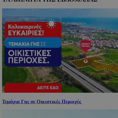
Τεμάχια Γης σε Οικιστικές Περιοχές