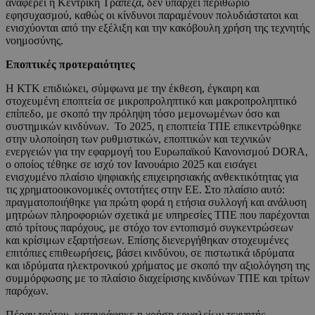
αναφέρει η Κεντρική Τράπεζα, δεν υπάρχει περιθώριο
εφησυχασμού, καθώς οι κίνδυνοι παραμένουν πολυδιάστατοι και
ενισχύονται από την εξέλιξη και την κακόβουλη χρήση της τεχνητής
νοημοσύνης.
Εποπτικές προτεραιότητες
Η ΚΤΚ επιδιώκει, σύμφωνα με την έκθεση, έγκαιρη και
στοχευμένη εποπτεία σε μικροπροληπτικό και μακροπροληπτικό
επίπεδο, με σκοπό την πρόληψη τόσο μεμονωμένων όσο και
συστημικών κινδύνων. Το 2025, η εποπτεία ΤΠΕ επικεντρώθηκε
στην υλοποίηση των ρυθμιστικών, εποπτικών και τεχνικών
ενεργειών για την εφαρμογή του Ευρωπαϊκού Κανονισμού DORA,
ο οποίος τέθηκε σε ισχύ τον Ιανουάριο 2025 και εισάγει
ενισχυμένο πλαίσιο ψηφιακής επιχειρησιακής ανθεκτικότητας για
τις χρηματοοικονομικές οντοτήτες στην ΕΕ. Στο πλαίσιο αυτό:
πραγματοποιήθηκε για πρώτη φορά η ετήσια συλλογή και ανάλυση
μητρώων πληροφοριών σχετικά με υπηρεσίες ΤΠΕ που παρέχονται
από τρίτους παρόχους, με στόχο τον εντοπισμό συγκεντρώσεων
και κρίσιμων εξαρτήσεων. Επίσης διενεργήθηκαν στοχευμένες
επιτόπιες επιθεωρήσεις, βάσει κινδύνου, σε πιστωτικά ιδρύματα
και ιδρύματα ηλεκτρονικού χρήματος με σκοπό την αξιολόγηση της
συμμόρφωσης με το πλαίσιο διαχείρισης κινδύνων ΤΠΕ και τρίτων
παρόχων.
Πέραν τούτου, καταγράφηκε η χρήση εργαλείων τεχνητής