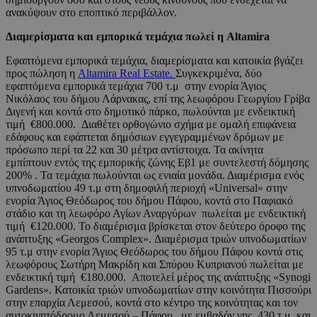
ανακύψουν στο εποπτικό περιβάλλον.
Διαμερίσματα και εμπορικά τεμάχια πωλεί η Altamira
Eφαπτόμενα εμπορικά τεμάχια, διαμερίσματα και κατοικία βγάζει
προς πώληση η
Altamira Real Estate.
Συγκεκριμένα, δύο
εφαπτόμενα εμπορικά τεμάχια 700 τ.μ στην ενορία Άγιος
Νικόλαος του δήμου Λάρνακας, επί της λεωφόρου Γεωργίου Γρίβα
Διγενή και κοντά στο δημοτικό πάρκο, πωλούνται με ενδεικτική
τιμή €800.000. Διαθέτει ορθογώνιο σχήμα με ομαλή επιφάνεια
εδάφους και εφάπτεται δημόσιων εγγεγραμμένων δρόμων με
πρόσωπο περί τα 22 και 30 μέτρα αντίστοιχα. Τα ακίνητα
εμπίπτουν εντός της εμπορικής ζώνης Εβ1 με συντελεστή δόμησης
200% . Τα τεμάχια πωλούνται ως ενιαία μονάδα. Διαμέρισμα ενός
υπνοδωματίου 49 τ.μ στη δημοφιλή περιοχή «Universal» στην
ενορία Άγιος Θεόδωρος του δήμου Πάφου, κοντά στο Παφιακό
στάδιο και τη λεωφόρο Αγίων Αναργύρων πωλείται με ενδεικτική
τιμή €120.000. Το διαμέρισμα βρίσκεται στον δεύτερο όροφο της
ανάπτυξης «Georgos Complex». Διαμέρισμα τριών υπνοδωματίων
95 τ.μ στην ενορία Άγιος Θεόδωρος του δήμου Πάφου κοντά στις
λεωφόρους Σωτήρη Μακρίδη και Σπύρου Κυπριανού πωλείται με
ενδεικτική τιμή €180.000. Αποτελεί μέρος της ανάπτυξης «Synogi
Gardens». Κατοικία τριών υπνοδωματίων στην κοινότητα Πισσούρι
στην επαρχία Λεμεσού, κοντά στο κέντρο της κοινότητας και τον
αυτοκινητόδρομο Λεμεσού – Πάφου, με εμβαδόν γης 430 τ.μ και