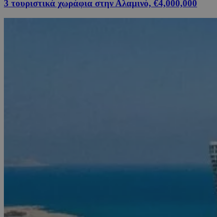
3 τουριστικά χωράφια στην Αλαμινό, €4,000,000