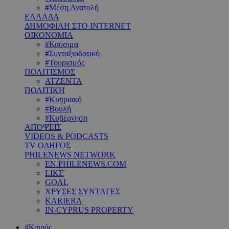
#Μέση Ανατολή
ΕΛΛΑΔΑ
ΔΗΜΟΦΙΛΗ ΣΤΟ INTERNET
ΟΙΚΟΝΟΜΙΑ
#Καύσιμα
#Συνταξιοδοτικό
#Τουρισμός
ΠΟΛΙΤΙΣΜΟΣ
ΑΤΖΕΝΤΑ
ΠΟΛΙΤΙΚΗ
#Κυπριακό
#Βουλή
#Κυβέρνηση
ΑΠΟΨΕΙΣ
VIDEOS & PODCASTS
TV ΟΔΗΓΟΣ
PHILENEWS NETWORK
EN.PHILENEWS.COM
LIKE
GOAL
ΧΡΥΣΕΣ ΣΥΝΤΑΓΕΣ
KARIERA
IN-CYPRUS PROPERTY
#Καιρός