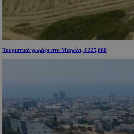
Τουριστικό χωράφι στο Μαρώνι, €225,000