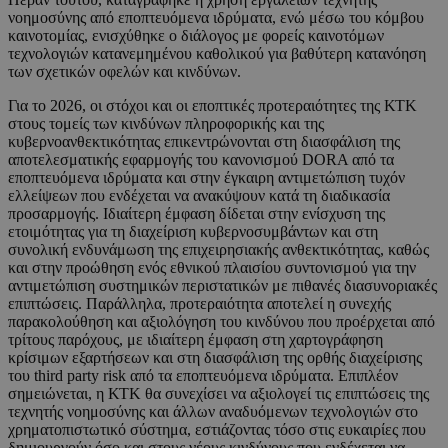
νοημοσύνης από εποπτευόμενα ιδρύματα, ενώ μέσω του κόμβου
καινοτομίας, ενισχύθηκε ο διάλογος με φορείς καινοτόμων
τεχνολογιών κατανεμημένου καθολικού για βαθύτερη κατανόηση
των σχετικών οφελών και κινδύνων.
Για το 2026, οι στόχοι και οι εποπτικές προτεραιότητες της ΚΤΚ
στους τομείς των κινδύνων πληροφορικής και της
κυβερνοανθεκτικότητας επικεντρώνονται στη διασφάλιση της
αποτελεσματικής εφαρμογής του κανονισμού DORA από τα
εποπτευόμενα ιδρύματα και στην έγκαιρη αντιμετώπιση τυχόν
ελλείψεων που ενδέχεται να ανακύψουν κατά τη διαδικασία
προσαρμογής. Ιδιαίτερη έμφαση δίδεται στην ενίσχυση της
ετοιμότητας για τη διαχείριση κυβερνοσυμβάντων και στη
συνολική ενδυνάμωση της επιχειρησιακής ανθεκτικότητας, καθώς
και στην προώθηση ενός εθνικού πλαισίου συντονισμού για την
αντιμετώπιση συστημικών περιστατικών με πιθανές διασυνοριακές
επιπτώσεις. Παράλληλα, προτεραιότητα αποτελεί η συνεχής
παρακολούθηση και αξιολόγηση του κινδύνου που προέρχεται από
τρίτους παρόχους, με ιδιαίτερη έμφαση στη χαρτογράφηση
κρίσιμων εξαρτήσεων και στη διασφάλιση της ορθής διαχείρισης
του third party risk από τα εποπτευόμενα ιδρύματα. Επιπλέον
σημειώνεται, η ΚΤΚ θα συνεχίσει να αξιολογεί τις επιπτώσεις της
τεχνητής νοημοσύνης και άλλων αναδυόμενων τεχνολογιών στο
χρηματοπιστωτικό σύστημα, εστιάζοντας τόσο στις ευκαιρίες που
δημιουργούν όσο και στους νέους κινδύνους που ενδέχεται να