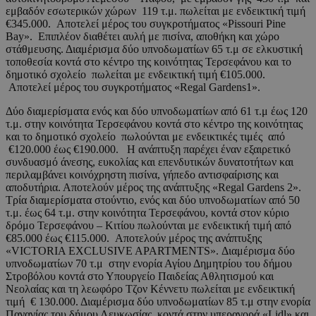
εμβαδόν εσωτερικών χώρων 119 τ.μ. πωλείται με ενδεικτική τιμή
€345.000. Αποτελεί μέρος του συγκροτήματος «Pissouri Pine
Bay». Επιπλέον διαθέτει αυλή με πισίνα, αποθήκη και χώρο
στάθμευσης. Διαμέρισμα δύο υπνοδωματίων 65 τ.μ σε ελκυστική
τοποθεσία κοντά στο κέντρο της κοινότητας Τερσεφάνου και το
δημοτικό σχολείο πωλείται με ενδεικτική τιμή €105.000.
Αποτελεί μέρος του συγκροτήματος «Regal Gardens1».
Δύο διαμερίσματα ενός και δύο υπνοδωματίων από 61 τ.μ έως 120
τ.μ. στην κοινότητα Τερσεφάνου κοντά στο κέντρο της κοινότητας
και το δημοτικό σχολείο πωλούνται με ενδεικτικές τιμές από
€120.000 έως €190.000. Η ανάπτυξη παρέχει έναν εξαιρετικό
συνδυασμό άνεσης, ευκολίας και επενδυτικών δυνατοτήτων και
περιλαμβάνει κοινόχρηστη πισίνα, γήπεδο αντισφαίρισης και
αποδυτήρια. Αποτελούν μέρος της ανάπτυξης «Regal Gardens 2».
Τρία διαμερίσματα στούντιο, ενός και δύο υπνοδωματίων από 50
τ.μ. έως 64 τ.μ. στην κοινότητα Τερσεφάνου, κοντά στον κύριο
δρόμο Τερσεφάνου – Κιτίου πωλούνται με ενδεικτική τιμή από
€85.000 έως €115.000. Αποτελούν μέρος της ανάπτυξης
«VICTORIA EXCLUSIVE APARTMENTS». Διαμέρισμα δύο
υπνοδωματίων 70 τ.μ στην ενορία Αγίου Δημητρίου του δήμου
Στροβόλου κοντά στο Υπουργείο Παιδείας Αθλητισμού και
Νεολαίας και τη λεωφόρο Τζον Κέννετυ πωλείται με ενδεικτική
τιμή € 130.000. Διαμέρισμα δύο υπνοδωματίων 85 τ.μ στην ενορία
Παναγίας του δήμου Λευκωσίας, κοντά στην υπεραγορά «Lidl» και