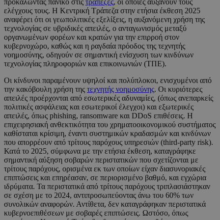
προκαλώντας πανικό στις
τράπεζες
, οι οποίες αυξάνουν τους
ελέγχους τους. Η Κεντρική Τράπεζα στην ετήσια έκθεση 2025
αναφέρει ότι οι γεωπολιτικές εξελίξεις, η αυξανόμενη χρήση της
τεχνολογίας σε υβριδικές απειλές, ο ανταγωνισμός μεταξύ
οργανωμένων φορέων και κρατών για την επιρροή στον
κυβερνοχώρο, καθώς και η ραγδαία πρόοδος της τεχνητής
νοημοσύνης, οδηγούν σε σημαντική ενίσχυση των κινδύνων
τεχνολογίας πληροφοριών και επικοινωνιών (ΤΠΕ).
Οι κίνδυνοι παραμένουν υψηλοί και πολύπλοκοι, ενισχυμένοι από
την κακόβουλη χρήση της
τεχνητής νοημοσύνης
. Οι κυριότερες
απειλές προέρχονται από εσωτερικές αδυναμίες, (όπως ανεπαρκείς
πολιτικές ασφάλειας και εσωτερικοί έλεγχοι) και εξωτερικές
απειλές, όπως phishing, ransomware και DDoS επιθέσεις. Η
επιχειρησιακή ανθεκτικότητα του χρηματοοικονομικού συστήματος
καθίσταται κρίσιμη, έναντι συστημικών κραδασμών και κινδύνων
που απορρέουν από τρίτους παρόχους υπηρεσιών (third-party risk).
Κατά το 2025, σύμφωνα με την ετήσια έκθεση, καταγράφηκε
σημαντική αύξηση σοβαρών περιστατικών που σχετίζονται με
τρίτους παρόχους, ορισμένα εκ των οποίων είχαν διασυνοριακές
επιπτώσεις και επηρέασαν, σε περιορισμένο βαθμό, και εγχώρια
ιδρύματα. Τα περιστατικά από τρίτους παρόχους τριπλασιάστηκαν
σε σχέση με το 2024, αντιπροσωπεύοντας άνω του 60% των
συνολικών αναφορών. Αντίθετα, δεν καταγράφηκαν περιστατικά
κυβερνοεπιθέσεων με σοβαρές επιπτώσεις. Ωστόσο, όπως