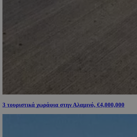
3 τουριστικά χωράφια στην Αλαμινό, €4,000,000