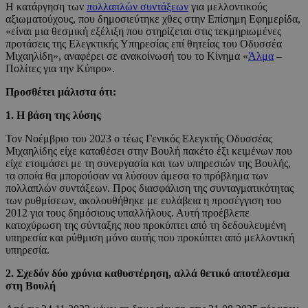
Η κατάργηση των
πολλαπλών συντάξεων
για μελλοντικούς
αξιωματούχους, που δημοσιεύτηκε χθες στην Επίσημη Εφημερίδα,
«είναι μια θεσμική εξέλιξη που στηρίζεται στις τεκμηριωμένες
προτάσεις της Ελεγκτικής Υπηρεσίας επί θητείας του Οδυσσέα
Μιχαηλίδη», αναφέρει σε ανακοίνωσή του το Κίνημα «
Άλμα
–
Πολίτες για την Κύπρο».
Προσθέτει μάλιστα ότι:
1. Η βάση της λύσης
Τον Νοέμβριο του 2023 ο τέως Γενικός Ελεγκτής Οδυσσέας
Μιχαηλίδης είχε καταθέσει στην Βουλή πακέτο έξι κειμένων που
είχε ετοιμάσει με τη συνεργασία και των υπηρεσιών της Βουλής,
τα οποία θα μπορούσαν να λύσουν άμεσα το πρόβλημα των
πολλαπλών συντάξεων. Προς διασφάλιση της συνταγματικότητας
των ρυθμίσεων, ακολουθήθηκε με ευλάβεια η προσέγγιση του
2012 για τους δημόσιους υπαλλήλους. Αυτή προέβλεπε
κατοχύρωση της σύνταξης που προκύπτει από τη δεδουλευμένη
υπηρεσία και ρύθμιση μόνο αυτής που προκύπτει από μελλοντική
υπηρεσία.
2. Σχεδόν δύο χρόνια καθυστέρηση, αλλά θετικό αποτέλεσμα
στη Βουλή