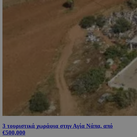
3 τουριστικά χωράφια στην Αγία Νάπα, από
€500,000