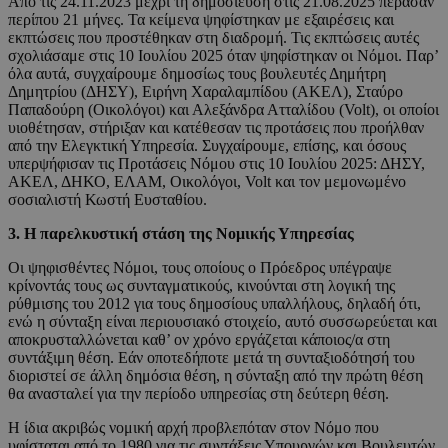
Από τις 24.11.2023 μέχρι τη δημοσίευση στις 21.08.2025 πέρασαν
περίπου 21 μήνες. Τα κείμενα ψηφίστηκαν με εξαιρέσεις και
εκπτώσεις που προστέθηκαν στη διαδρομή. Τις εκπτώσεις αυτές
σχολιάσαμε στις 10 Ιουλίου 2025 όταν ψηφίστηκαν οι Νόμοι. Παρ’
όλα αυτά, συγχαίρουμε δημοσίως τους βουλευτές Δημήτρη
Δημητρίου (ΔΗΣΥ), Ειρήνη Χαραλαμπίδου (ΑΚΕΛ), Σταύρο
Παπαδούρη (Οικολόγοι) και Αλεξάνδρα Ατταλίδου (Volt), οι οποίοι
υιοθέτησαν, στήριξαν και κατέθεσαν τις προτάσεις που προήλθαν
από την Ελεγκτική Υπηρεσία. Συγχαίρουμε, επίσης, και όσους
υπερψήφισαν τις Προτάσεις Νόμου στις 10 Ιουλίου 2025: ΔΗΣΥ,
ΑΚΕΛ, ΔΗΚΟ, ΕΛΑΜ, Οικολόγοι, Volt και τον μεμονωμένο
σοσιαλιστή Κωστή Ευσταθίου.
3. Η παρελκυστική στάση της Νομικής Υπηρεσίας
Οι ψηφισθέντες Νόμοι, τους οποίους ο Πρόεδρος υπέγραψε
κρίνοντάς τους ως συνταγματικούς, κινούνται στη λογική της
ρύθμισης του 2012 για τους δημοσίους υπαλλήλους, δηλαδή ότι,
ενώ η σύνταξη είναι περιουσιακό στοιχείο, αυτό συσσωρεύεται και
αποκρυσταλλώνεται καθ’ ον χρόνο εργάζεται κάποιος/α στη
συντάξιμη θέση. Εάν οποτεδήποτε μετά τη συνταξιοδότησή του
διοριστεί σε άλλη δημόσια θέση, η σύνταξη από την πρώτη θέση
θα ανασταλεί για την περίοδο υπηρεσίας στη δεύτερη θέση.
Η ίδια ακριβώς νομική αρχή προβλεπόταν στον Νόμο που
υφίσταται από το 1980 για τις συντάξεις Υπουργών και Βουλευτών.