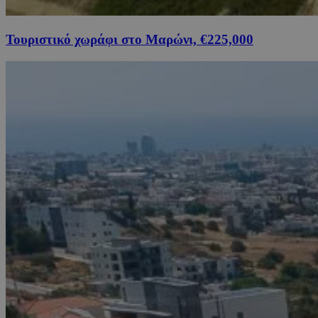
Τουριστικό χωράφι στο Μαρώνι, €225,000