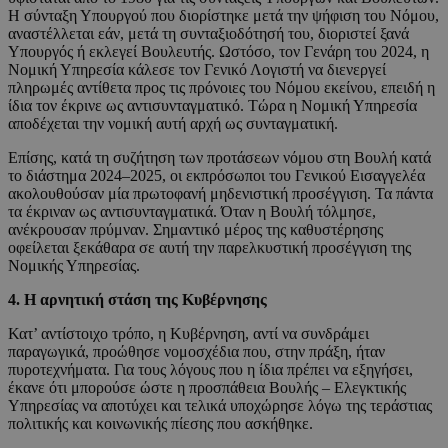
Η σύνταξη Υπουργού που διορίστηκε μετά την ψήφιση του Νόμου,
αναστέλλεται εάν, μετά τη συνταξιοδότησή του, διοριστεί ξανά
Υπουργός ή εκλεγεί Βουλευτής. Ωστόσο, τον Γενάρη του 2024, η
Νομική Υπηρεσία κάλεσε τον Γενικό Λογιστή να διενεργεί
πληρωμές αντίθετα προς τις πρόνοιες του Νόμου εκείνου, επειδή η
ίδια τον έκρινε ως αντισυνταγματικό. Τώρα η Νομική Υπηρεσία
αποδέχεται την νομική αυτή αρχή ως συνταγματική.
Επίσης, κατά τη συζήτηση των προτάσεων νόμου στη Βουλή κατά
το διάστημα 2024–2025, οι εκπρόσωποι του Γενικού Εισαγγελέα
ακολουθούσαν μία πρωτοφανή μηδενιστική προσέγγιση. Τα πάντα
τα έκριναν ως αντισυνταγματικά. Όταν η Βουλή τόλμησε,
ανέκρουσαν πρύμναν. Σημαντικό μέρος της καθυστέρησης
οφείλεται ξεκάθαρα σε αυτή την παρελκυστική προσέγγιση της
Νομικής Υπηρεσίας.
4. Η αρνητική στάση της Κυβέρνησης
Κατ’ αντίστοιχο τρόπο, η Κυβέρνηση, αντί να συνδράμει
παραγωγικά, προώθησε νομοσχέδια που, στην πράξη, ήταν
πυροτεχνήματα. Για τους λόγους που η ίδια πρέπει να εξηγήσει,
έκανε ότι μπορούσε ώστε η προσπάθεια Βουλής – Ελεγκτικής
Υπηρεσίας να αποτύχει και τελικά υποχώρησε λόγω της τεράστιας
πολιτικής και κοινωνικής πίεσης που ασκήθηκε.