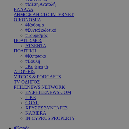
#Μέση Ανατολή
ΕΛΛΑΔΑ
ΔΗΜΟΦΙΛΗ ΣΤΟ INTERNET
ΟΙΚΟΝΟΜΙΑ
#Καύσιμα
#Συνταξιοδοτικό
#Τουρισμός
ΠΟΛΙΤΙΣΜΟΣ
ΑΤΖΕΝΤΑ
ΠΟΛΙΤΙΚΗ
#Κυπριακό
#Βουλή
#Κυβέρνηση
ΑΠΟΨΕΙΣ
VIDEOS & PODCASTS
TV ΟΔΗΓΟΣ
PHILENEWS NETWORK
EN.PHILENEWS.COM
LIKE
GOAL
ΧΡΥΣΕΣ ΣΥΝΤΑΓΕΣ
KARIERA
IN-CYPRUS PROPERTY
#Καιρός