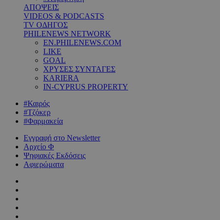
ΑΠΟΨΕΙΣ
VIDEOS & PODCASTS
TV ΟΔΗΓΟΣ
PHILENEWS NETWORK
EN.PHILENEWS.COM
LIKE
GOAL
ΧΡΥΣΕΣ ΣΥΝΤΑΓΕΣ
KARIERA
IN-CYPRUS PROPERTY
#Καιρός
#Τζόκερ
#Φαρμακεία
Εγγραφή στο Newsletter
Αρχείο Φ
Ψηφιακές Εκδόσεις
Αφιερώματα