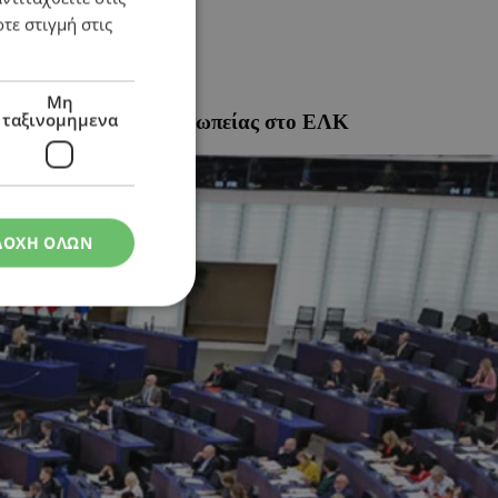
τε στιγμή στις
Μη
ταξινομημενα
ης Κυπριακής Αντιπροσωπείας στο ΕΛΚ
ΔΟΧΗ ΟΛΩΝ