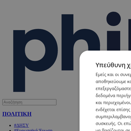
Υπεύθυνη χ
Εμείς και οι συν
αποθηκεύουμε κα
επεξεργαζόμαστε
δεδομένα περιήγη
και περιεχομένο
ενδέχεται επίσης
ΠΟΛΙΤΙΚΗ
συμπεριλαμβανομ
συσκευής. Οι επι
#ΔΗΣΥ
να βασίζονται σε
#Ευρωπαϊκή Ένωση