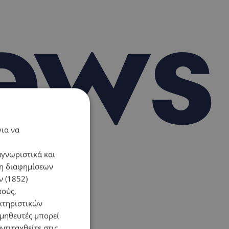
για να
αγνωριστικά και
ση διαφημίσεων
 (1852)
πούς,
κτηριστικών
ομηθευτές μπορεί
ντιταχθείτε στις