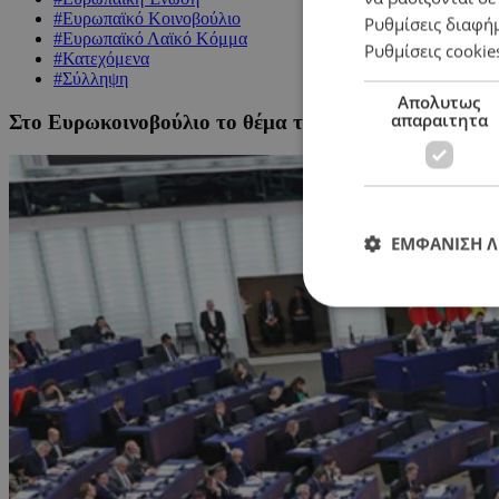
#Ευρωπαϊκό Κοινοβούλιο
Ρυθμίσεις διαφή
#Ευρωπαϊκό Λαϊκό Κόμμα
Ρυθμίσεις cookie
#Κατεχόμενα
#Σύλληψη
Απολυτως
απαραιτητα
Στο Ευρωκοινοβούλιο το θέμα της παράνομης κράτη
ΕΜΦΑΝΙΣΗ 