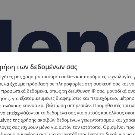
ρήση των δεδομένων σας
εργάτες μας χρησιμοποιούμε cookies και παρόμοιες τεχνολογίες 
ι να έχουμε πρόσβαση σε πληροφορίες στη συσκευή σας και να
 προσωπικά δεδομένα, όπως τη διεύθυνση IP σας, μοναδικά αν
σης, για εξατομικευμένες διαφημίσεις και περιεχόμενο, μέτρη
υ, ανάλυση κοινού και βελτίωση υπηρεσιών.
Προμηθευτές τρίτων
 να επεξεργάζονται τα δεδομένα σας για αυτούς και άλλους σκο
ένης της χρήσης ακριβών δεδομένων γεωεντοπισμού και χαρα
λογές σας ισχύουν μόνο για αυτόν τον ιστότοπο. Ορισμένοι πρ
 έννομο συμφέρον αντί για συγκατάθεση· έχετε το δικαίωμα να α