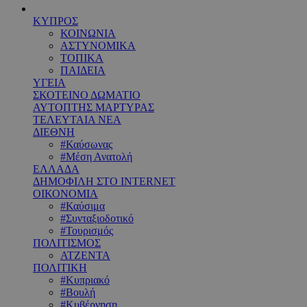
ΚΥΠΡΟΣ
ΚΟΙΝΩΝΙΑ
ΑΣΤΥΝΟΜΙΚΑ
ΤΟΠΙΚΑ
ΠΑΙΔΕΙΑ
ΥΓΕΙΑ
ΣΚΟΤΕΙΝΟ ΔΩΜΑΤΙΟ
ΑΥΤΟΠΤΗΣ ΜΑΡΤΥΡΑΣ
ΤΕΛΕΥΤΑΙΑ ΝΕΑ
ΔΙΕΘΝΗ
#Καύσωνας
#Μέση Ανατολή
ΕΛΛΑΔΑ
ΔΗΜΟΦΙΛΗ ΣΤΟ INTERNET
ΟΙΚΟΝΟΜΙΑ
#Καύσιμα
#Συνταξιοδοτικό
#Τουρισμός
ΠΟΛΙΤΙΣΜΟΣ
ΑΤΖΕΝΤΑ
ΠΟΛΙΤΙΚΗ
#Κυπριακό
#Βουλή
#Κυβέρνηση