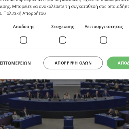
μισης
. Μπορείτε να ανακαλέσετε τη συγκατάθεσή σας οποιαδήπο
s
.
Πολιτική Απορρήτου
Αποδοσης
Στοχευσης
Λειτουργικοτητας
σης των πέντε Ε/κ στα κατεχόμενα με πρωτοβουλία τ
ΛΕΠΤΟΜΕΡΕΙΩΝ
ΑΠΌΡΡΙΨΗ ΌΛΩΝ
ΑΠΟ