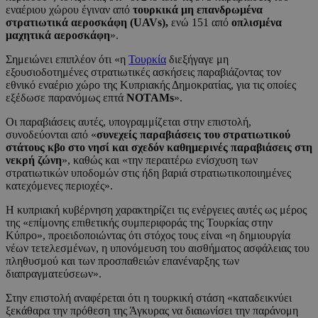
εναέριου χώρου έγιναν από
τουρκικά μη επανδρωμένα
στρατιωτικά αεροσκάφη (UAVs),
ενώ 151 από
οπλισμένα
μαχητικά αεροσκάφη
».
Σημειώνει επιπλέον ότι «η
Τουρκία
διεξήγαγε μη
εξουσιοδοτημένες στρατιωτικές ασκήσεις παραβιάζοντας τον
εθνικό εναέριο χώρο της Κυπριακής Δημοκρατίας, για τις οποίες
εξέδωσε παρανόμως επτά
NOTAMs
».
Οι παραβιάσεις αυτές, υπογραμμίζεται στην επιστολή,
συνοδεύονται από «
συνεχείς παραβιάσεις του στρατιωτικού
στάτους κβο στο νησί και σχεδόν καθημερινές παραβιάσεις στη
νεκρή ζώνη
», καθώς και «την περαιτέρω ενίσχυση των
στρατιωτικών υποδομών στις ήδη βαριά στρατιωτικοποιημένες
κατεχόμενες περιοχές».
Η κυπριακή κυβέρνηση χαρακτηρίζει τις ενέργειες αυτές ως μέρος
της «επίμονης επιθετικής συμπεριφοράς της Τουρκίας στην
Κύπρο», προειδοποιώντας ότι στόχος τους είναι «η δημιουργία
νέων τετελεσμένων, η υπονόμευση του αισθήματος ασφάλειας του
πληθυσμού και των προσπαθειών επανέναρξης των
διαπραγματεύσεων».
Στην επιστολή αναφέρεται ότι η τουρκική στάση «καταδεικνύει
ξεκάθαρα την πρόθεση της Άγκυρας να διαιωνίσει την παράνομη