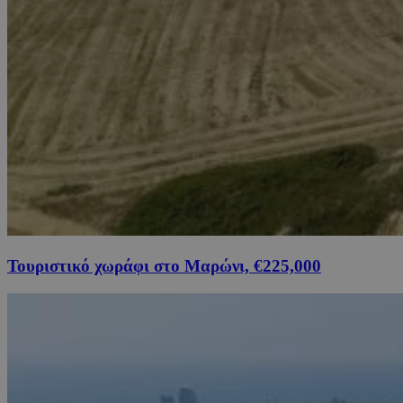
Τουριστικό χωράφι στο Μαρώνι, €225,000