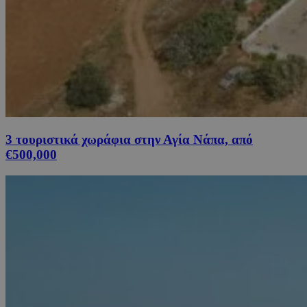
3 τουριστικά χωράφια στην Αγία Νάπα, από
€500,000