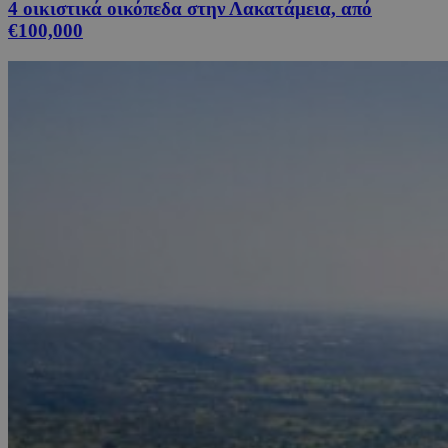
4 οικιστικά οικόπεδα στην Λακατάμεια, από
€100,000