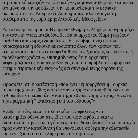
στρατιωτική κατοχή» και ότι αυτή «εγκυμονεί σοβαρούς κινδύνους
όχι μόνο για την ασφάλεια, την κυριαρχία και την εδαφική
ακεραιότητα της Κυπριακής Δημοκρατίας, αλλά και για τη
σταθερότητα της ευρύτερης Ανατολικής Μεσογείου».
Απευθυνόμενη προς τα Ηνωμένα Έθνη, η κ. Μιχάηλ υπογραμμίζει
την ανάγκη «να επαναβεβαιωθεί ότι οι αρχές του Χάρτη ισχύουν
καθολικά και χωρίς εξαιρέσεις». Η πρέσβης τονίζει ότι «η
κυριαρχία και η εδαφική ακεραιότητα όλων των κρατών που
απειλούνται πρέπει να διασφαλισθούν, ανεξαρτήτως γεωγραφίας ή
παρέλευσης χρόνου», επισημαίνοντας ότι η αρχή αυτή
«εφαρμόζεται εξίσου στην Κύπρο, όπου το πρόβλημα παραμένει
ζήτημα στρατιωτικής εισβολής και συνεχιζόμενης παράνομης
κατοχής».
Προσθέτει ότι η κατάσταση «που έχει δημιουργήσει η Τουρκία
μέσω της χρήσης βίας και των συνεχιζόμενων παραβιάσεων των
ανθρωπίνων δικαιωμάτων και της διεθνούς νομιμότητας, συνιστά
την πραγματική “κατάσταση επί του εδάφους”».
Ενόψει αυτών, καλεί το Συμβούλιο Ασφαλείας «να
υποστηρίξει σθεναρά στις ίδιες του τις αποφάσεις και να
διασφαλίσει την εφαρμογή τους», προειδοποιώντας ότι «η αποτυχία
προς αυτή την κατεύθυνση θα υπονόμευε σοβαρά την αξιοπιστία
και την εξουσία του πολυμερούς συστήματος».