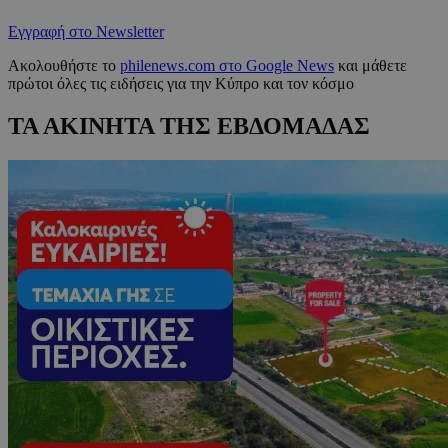
Εγγραφή στο Newsletter
Ακολουθήστε το
philenews.com στο Google News
και μάθετε
πρώτοι όλες τις ειδήσεις για την Κύπρο και τον κόσμο
ΤΑ ΑΚΙΝΗΤΑ ΤΗΣ ΕΒΔΟΜΑΔΑΣ