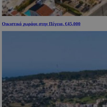
Οικιστικό χωράφι στην Πέγεια, €45,000