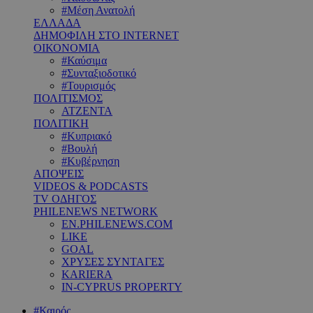
#Μέση Ανατολή
ΕΛΛΑΔΑ
ΔΗΜΟΦΙΛΗ ΣΤΟ INTERNET
ΟΙΚΟΝΟΜΙΑ
#Καύσιμα
#Συνταξιοδοτικό
#Τουρισμός
ΠΟΛΙΤΙΣΜΟΣ
ΑΤΖΕΝΤΑ
ΠΟΛΙΤΙΚΗ
#Κυπριακό
#Βουλή
#Κυβέρνηση
ΑΠΟΨΕΙΣ
VIDEOS & PODCASTS
TV ΟΔΗΓΟΣ
PHILENEWS NETWORK
EN.PHILENEWS.COM
LIKE
GOAL
ΧΡΥΣΕΣ ΣΥΝΤΑΓΕΣ
KARIERA
IN-CYPRUS PROPERTY
#Καιρός