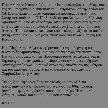
Παράλληλα, η Κυπριακή Δημοκρατία επαναλαμβάνει τη δέσμευση
της σε μια ειρηνική διευθέτηση του Κυπριακού υπό την αιγίδα του
ΟΗΕ, επισημαίνοντας ότι «παραμένει προσηλωμένη στη βάση
λύσης που υιοθετεί ο ΟΗΕ, δηλαδή σε μια δικοινοτική, διζωνική
ομοσπονδία με πολιτική ισότητα, όπως καθορίζεται στα σχετικά
ψηφίσματα του Συμβουλίου Ασφαλείας». Παρά τα εμπόδια που
θέτει «η Τουρκία και το κατοχικό καθεστώς», τονίζεται ότι αυτή η
βάση «παραμένει η μόνη ρεαλιστική οδός για τη διευθέτηση του
Κυπριακού».
Η κ. Μιχάηλ καταλήγει αναφέροντας ότι «η κυβέρνηση της
Κυπριακής Δημοκρατίας θα συνεχίσει να εργάζεται στενά με τον
Γενικό Γραμματέα και την Προσωπική του Απεσταλμένη για τη
δημιουργία των αναγκαίων συνθηκών για την επανέναρξη των
διαπραγματεύσεων, με τελικό στόχο την επανένωση της Κύπρου
και του λαού της, σύμφωνα με τα σχετικά ψηφίσματα του
Συμβουλίου Ασφαλείας».
Τέλος, ζητεί τη διανομή της επιστολής και των δώδεκα
παραρτημάτων της «ως επίσημο έγγραφο της 80ής τακτικής
συνόδου της Γενικής Συνέλευσης, υπό το θέμα “Κυπριακό
Ζήτημα”, καθώς και του Συμβουλίου Ασφαλείας».
ΚΥΠΕ