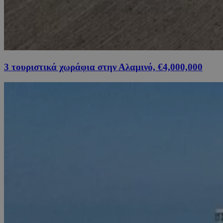
3 τουριστικά χωράφια στην Αλαμινό, €4,000,000