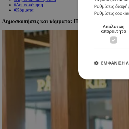
#Δημοσκόπηση
Ρυθμίσεις διαφή
#Κόμματα
Ρυθμίσεις cookie
Δημοσκοπήσεις και κόμματα: Η σχέση, οι δυσκολίες κ
Απολυτως
απαραιτητα
ΕΜΦΑΝΙΣΗ 