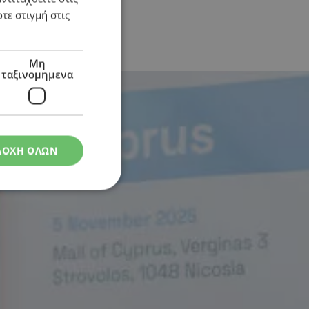
τε στιγμή στις
Μη
ταξινομημενα
ΔΟΧΗ ΟΛΩΝ