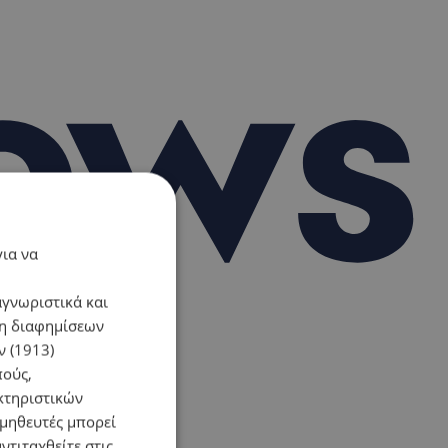
για να
αγνωριστικά και
ση διαφημίσεων
 (1913)
πούς,
κτηριστικών
ομηθευτές μπορεί
ντιταχθείτε στις