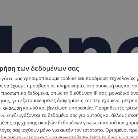
ρήση των δεδομένων σας
εργάτες μας χρησιμοποιούμε cookies και παρόμοιες τεχνολογίες 
ι να έχουμε πρόσβαση σε πληροφορίες στη συσκευή σας και να
 προσωπικά δεδομένα, όπως τη διεύθυνση IP σας, μοναδικά αν
σης, για εξατομικευμένες διαφημίσεις και περιεχόμενο, μέτρη
υ, ανάλυση κοινού και βελτίωση υπηρεσιών.
Προμηθευτές τρίτων
 να επεξεργάζονται τα δεδομένα σας για αυτούς και άλλους σκο
ένης της χρήσης ακριβών δεδομένων γεωεντοπισμού και χαρα
λογές σας ισχύουν μόνο για αυτόν τον ιστότοπο. Ορισμένοι πρ
 έννομο συμφέρον αντί για συγκατάθεση· έχετε το δικαίωμα να α