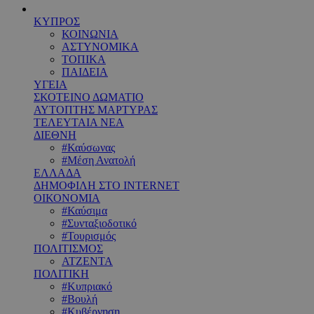
ΚΥΠΡΟΣ
ΚΟΙΝΩΝΙΑ
ΑΣΤΥΝΟΜΙΚΑ
ΤΟΠΙΚΑ
ΠΑΙΔΕΙΑ
ΥΓΕΙΑ
ΣΚΟΤΕΙΝΟ ΔΩΜΑΤΙΟ
ΑΥΤΟΠΤΗΣ ΜΑΡΤΥΡΑΣ
ΤΕΛΕΥΤΑΙΑ ΝΕΑ
ΔΙΕΘΝΗ
#Καύσωνας
#Μέση Ανατολή
ΕΛΛΑΔΑ
ΔΗΜΟΦΙΛΗ ΣΤΟ INTERNET
ΟΙΚΟΝΟΜΙΑ
#Καύσιμα
#Συνταξιοδοτικό
#Τουρισμός
ΠΟΛΙΤΙΣΜΟΣ
ΑΤΖΕΝΤΑ
ΠΟΛΙΤΙΚΗ
#Κυπριακό
#Βουλή
#Κυβέρνηση