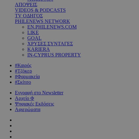
ΑΠΟΨΕΙΣ
VIDEOS & PODCASTS
TV ΟΔΗΓΟΣ
PHILENEWS NETWORK
EN.PHILENEWS.COM
LIKE
GOAL
ΧΡΥΣΕΣ ΣΥΝΤΑΓΕΣ
KARIERA
IN-CYPRUS PROPERTY
#Καιρός
#Τζόκερ
#Φαρμακεία
#Σκίτσο
Εγγραφή στο Newsletter
Αρχείο Φ
Ψηφιακές Εκδόσεις
Αφιερώματα