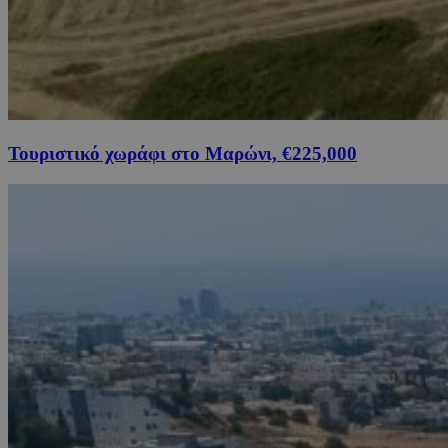
Τουριστικό χωράφι στο Μαρώνι, €225,000