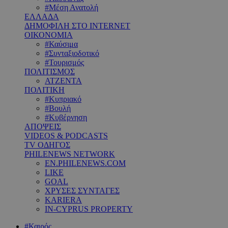
#Μέση Ανατολή
ΕΛΛΑΔΑ
ΔΗΜΟΦΙΛΗ ΣΤΟ INTERNET
ΟΙΚΟΝΟΜΙΑ
#Καύσιμα
#Συνταξιοδοτικό
#Τουρισμός
ΠΟΛΙΤΙΣΜΟΣ
ΑΤΖΕΝΤΑ
ΠΟΛΙΤΙΚΗ
#Κυπριακό
#Βουλή
#Κυβέρνηση
ΑΠΟΨΕΙΣ
VIDEOS & PODCASTS
TV ΟΔΗΓΟΣ
PHILENEWS NETWORK
EN.PHILENEWS.COM
LIKE
GOAL
ΧΡΥΣΕΣ ΣΥΝΤΑΓΕΣ
KARIERA
IN-CYPRUS PROPERTY
#Καιρός