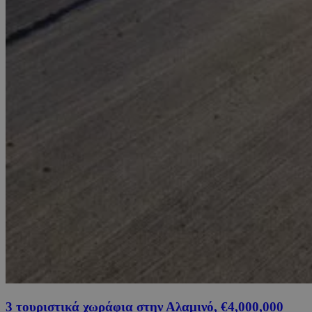
3 τουριστικά χωράφια στην Αλαμινό, €4,000,000