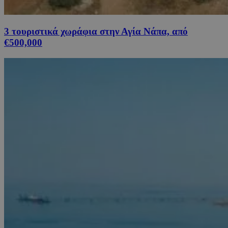
3 τουριστικά χωράφια στην Αγία Νάπα, από
€500,000