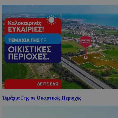
Τεμάχια Γης σε Οικιστικές Περιοχές