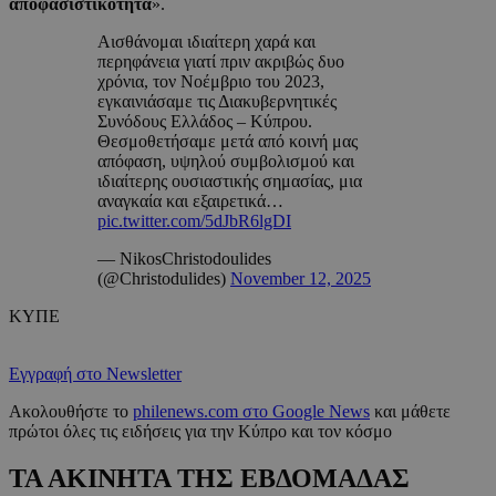
αποφασιστικότητα
».
Αισθάνομαι ιδιαίτερη χαρά και
περηφάνεια γιατί πριν ακριβώς δυο
χρόνια, τον Νοέμβριο του 2023,
εγκαινιάσαμε τις Διακυβερνητικές
Συνόδους Ελλάδος – Κύπρου.
Θεσμοθετήσαμε μετά από κοινή μας
απόφαση, υψηλού συμβολισμού και
ιδιαίτερης ουσιαστικής σημασίας, μια
αναγκαία και εξαιρετικά…
pic.twitter.com/5dJbR6lgDI
— NikosChristodoulides
(@Christodulides)
November 12, 2025
ΚΥΠΕ
Εγγραφή στο Newsletter
Ακολουθήστε το
philenews.com στο Google News
και μάθετε
πρώτοι όλες τις ειδήσεις για την Κύπρο και τον κόσμο
ΤΑ ΑΚΙΝΗΤΑ ΤΗΣ ΕΒΔΟΜΑΔΑΣ