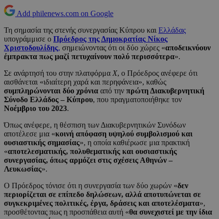
Add philenews.com on Google
Τη σημασία της στενής συνεργασίας Κύπρου και
Ελλάδας
υπογράμμισε ο
Πρόεδρος της Δημοκρατίας
Νίκος
Χριστοδουλίδης
,
σημειώνοντας ότι οι δύο χώρες «
αποδεικνύουν
έμπρακτα πως μαζί πετυχαίνουν πολύ περισσότερα
».
Σε ανάρτησή του στην πλατφόρμα
Χ
, ο Πρόεδρος ανέφερε ότι
αισθάνεται «ιδιαίτερη χαρά και περηφάνεια», καθώς
συμπληρώνονται δύο χρόνια
από την
πρώτη Διακυβερνητική
Σύνοδο Ελλάδος – Κύπρου
, που πραγματοποιήθηκε τον
Νοέμβριο του 2023
.
Όπως ανέφερε, η θέσπιση των Διακυβερνητικών Συνόδων
αποτέλεσε μια «
κοινή απόφαση υψηλού συμβολισμού και
ουσιαστικής σημασίας
», η οποία καθιέρωσε μια πρακτική
«
αποτελεσματικής, πολυθεματικής και ουσιαστικής
συνεργασίας, όπως αρμόζει στις σχέσεις Αθηνών –
Λευκωσίας
».
Ο Πρόεδρος τόνισε ότι η συνεργασία των δύο χωρών «
δεν
περιορίζεται σε επίπεδο δηλώσεων, αλλά αποτυπώνεται σε
συγκεκριμένες πολιτικές, έργα, δράσεις και αποτελέσματα
»,
προσθέτοντας πως η προσπάθεια αυτή «
θα συνεχιστεί με την ίδια