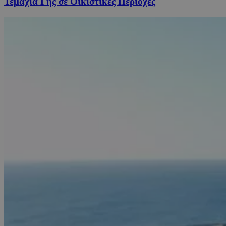
Τεμάχια Γης σε Οικιστικές Περιοχές