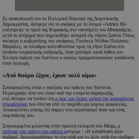
Σε ανακοίνωσή του το Πολεμικό Ναυτικό της Δομινικανής
Δημοκρατίας, ανέφερε ότι το σκάφος με το όνομα «Adrien III»
επέστρεψε το πρωί της Κυριακής στο ναυπηγείο του Μπαγιαΐμπε,
μετά το ατύχημα που σημειώθηκε ανοιχτά της νήσου Σαόνα. Όπως
ανέφερε ο κυβερνήτης του σκάφους, Γουόκερ Νέιθαν Πολάνκο
Μοράλες, το πλοιάριο κατευθυνόταν προς τη νήσο Σαόνα στο
πλαίσιο τουριστικής εκδρομής, όταν χτύπησε κατά λάθος τον
Έλληνα παίκτη του Survivor ο οποίος πραγματοποιούσε κατάδυση
στην περιοχή.
«Από θαύμα έζησε, έχασε πολύ αίμα»
Σοκαρισμένος είναι ο πατέρας του παίκτη του Survivor.
Περιέγραψε όσα του είπαν από την εταιρεία παραγωγής,
ενώ θέλησε να τονίσει ότι
ο γιος του έκανε χρήση της απαραίτητης
σημαδούρας
που δίνεται από το παιχνίδι για λόγους ασφαλείας.
Αποκαλύπτει επίσης ότι παρών στο περιστατικό ήταν και ένας
συμπαίκτης του.
Συγκεκριμένα μιλώντας στην πρωινή εκπομπή του Mega,
ο
πατέρας του παίκτη του ριάλιτι α
νέφερε : «
Η κατάσταση ήταν
σοβαρή. Ακρωτηριάστηκε το ένα πόδι και το άλλο πόδι έχει σοβαρό