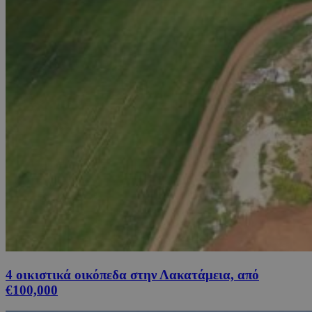
4 οικιστικά οικόπεδα στην Λακατάμεια, από
€100,000