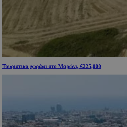
Τουριστικό χωράφι στο Μαρώνι, €225,000