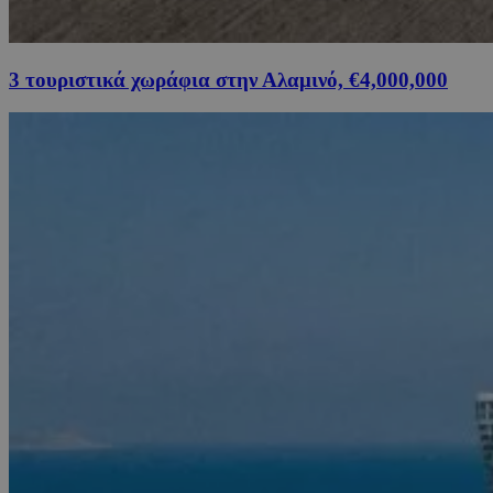
3 τουριστικά χωράφια στην Αλαμινό, €4,000,000