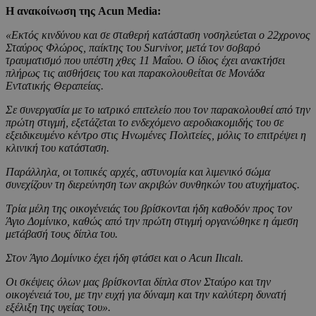
Η ανακοίνωση της Acun Media:
«Εκτός κινδύνου και σε σταθερή κατάσταση νοσηλεύεται ο 22χρονος
Σταύρος Φλώρος, παίκτης του Survivor, μετά τον σοβαρό
τραυματισμό που υπέστη χθες 11 Μαΐου. Ο ίδιος έχει ανακτήσει
πλήρως τις αισθήσεις του και παρακολουθείται σε Μονάδα
Εντατικής Θεραπείας.
Σε συνεργασία με το ιατρικό επιτελείο που τον παρακολουθεί από την
πρώτη στιγμή, εξετάζεται το ενδεχόμενο αεροδιακομιδής του σε
εξειδικευμένο κέντρο στις Ηνωμένες Πολιτείες, μόλις το επιτρέψει η
κλινική του κατάσταση.
Παράλληλα, οι τοπικές αρχές, αστυνομία και λιμενικό σώμα
συνεχίζουν τη διερεύνηση των ακριβών συνθηκών του ατυχήματος.
Τρία μέλη της οικογένειάς του βρίσκονται ήδη καθοδόν προς τον
Άγιο Δομίνικο, καθώς από την πρώτη στιγμή οργανώθηκε η άμεση
μετάβασή τους δίπλα του.
Στον Άγιο Δομίνικο έχει ήδη φτάσει και ο Acun Ilıcalı.
Οι σκέψεις όλων μας βρίσκονται δίπλα στον Σταύρο και την
οικογένειά του, με την ευχή για δύναμη και την καλύτερη δυνατή
εξέλιξη της υγείας του».