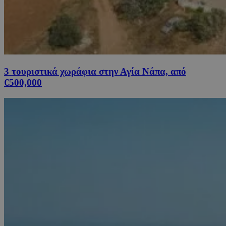
3 τουριστικά χωράφια στην Αγία Νάπα, από
€500,000