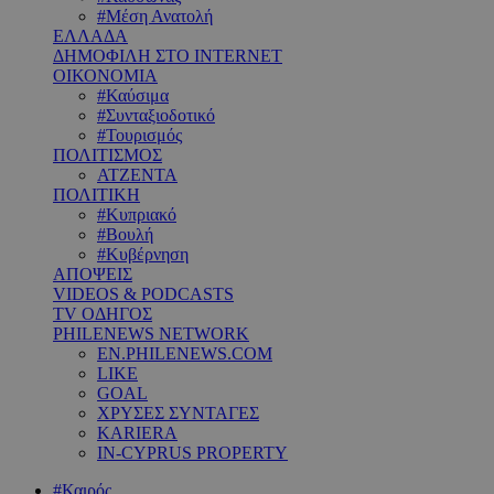
#Μέση Ανατολή
ΕΛΛΑΔΑ
ΔΗΜΟΦΙΛΗ ΣΤΟ INTERNET
ΟΙΚΟΝΟΜΙΑ
#Καύσιμα
#Συνταξιοδοτικό
#Τουρισμός
ΠΟΛΙΤΙΣΜΟΣ
ΑΤΖΕΝΤΑ
ΠΟΛΙΤΙΚΗ
#Κυπριακό
#Βουλή
#Κυβέρνηση
ΑΠΟΨΕΙΣ
VIDEOS & PODCASTS
TV ΟΔΗΓΟΣ
PHILENEWS NETWORK
EN.PHILENEWS.COM
LIKE
GOAL
ΧΡΥΣΕΣ ΣΥΝΤΑΓΕΣ
KARIERA
IN-CYPRUS PROPERTY
#Καιρός