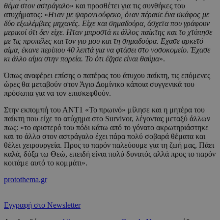
θέμα στον αστράγαλ
ο» και προσθέτει για τις συνθήκες του
ατυχήματος: «
Ηταν με ψαροντούφεκο, όταν πέρασε ένα σκάφος με
δύο εξωλέμβιες μηχανές. Είχε και σημαδούρα, άσχετα που γράφουν
μερικοί ότι δεν είχε. Ηταν μπροστά κι άλλος παίκτης και το χτύπησε
με τις προπέλες και τον γιο μου και τη σημαδούρα. Εχασε αρκετό
αίμα, έκανε περίπου 40 λεπτά για να φτάσει στο νοσοκομείο. Έχασε
κι άλλο αίμα στην πορεία. Το ότι έζησε είναι θαύμα
».
Όπως αναφέρει επίσης ο πατέρας του άτυχου παίκτη, τις επόμενες
ώρες θα μεταβούν στον Άγιο Δομίνικο κάποια συγγενικά του
πρόσωπα για να τον επισκεφθούν.
Στην εκπομπή του ΑΝΤ1 «Το πρωινό» μίλησε και η μητέρα του
παίκτη που είχε το ατύχημα στο Survivor, λέγοντας μεταξύ άλλων
πως: «το αριστερό του πόδι κάτω από το γόνατο ακρωτηριάστηκε
και το άλλο στον αστράγαλο έχει πάρα πολύ σοβαρά θέματα και
θέλει χειρουργεία. Προς το παρόν παλεύουμε για τη ζωή μας, Πάει
καλά, δόξα τω Θεώ, επειδή είναι πολύ δυνατός αλλά προς το παρόν
κοιτάμε αυτό το κομμάτι».
protothema.gr
Εγγραφή στο Newsletter