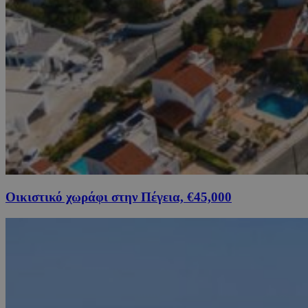
Οικιστικό χωράφι στην Πέγεια, €45,000