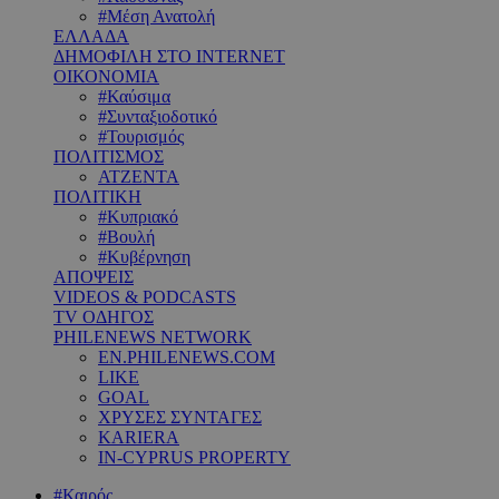
#Μέση Ανατολή
ΕΛΛΑΔΑ
ΔΗΜΟΦΙΛΗ ΣΤΟ INTERNET
ΟΙΚΟΝΟΜΙΑ
#Καύσιμα
#Συνταξιοδοτικό
#Τουρισμός
ΠΟΛΙΤΙΣΜΟΣ
ΑΤΖΕΝΤΑ
ΠΟΛΙΤΙΚΗ
#Κυπριακό
#Βουλή
#Κυβέρνηση
ΑΠΟΨΕΙΣ
VIDEOS & PODCASTS
TV ΟΔΗΓΟΣ
PHILENEWS NETWORK
EN.PHILENEWS.COM
LIKE
GOAL
ΧΡΥΣΕΣ ΣΥΝΤΑΓΕΣ
KARIERA
IN-CYPRUS PROPERTY
#Καιρός