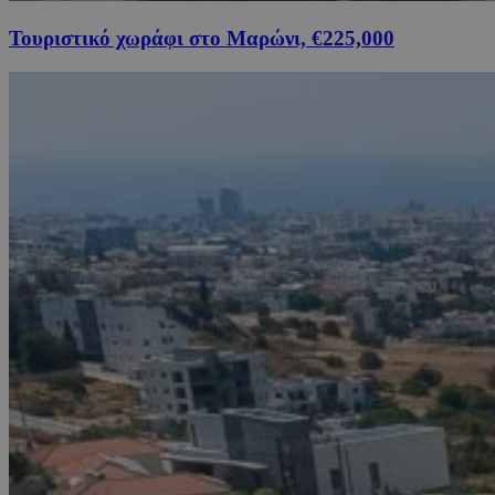
Τουριστικό χωράφι στο Μαρώνι, €225,000