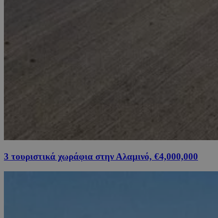
3 τουριστικά χωράφια στην Αλαμινό, €4,000,000