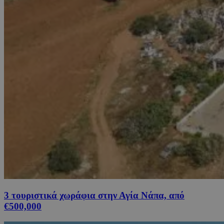
3 τουριστικά χωράφια στην Αγία Νάπα, από
€500,000