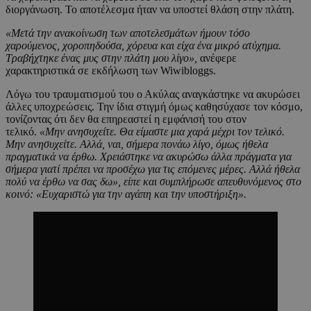
διοργάνωση. Το αποτέλεσμα ήταν να υποστεί θλάση στην πλάτη.
«Μετά την ανακοίνωση των αποτελεσμάτων ήμουν τόσο
χαρούμενος, χοροπηδούσα, χόρευα και είχα ένα μικρό ατύχημα.
Τραβήχτηκε ένας μυς στην πλάτη μου λίγο»,
ανέφερε
χαρακτηριστικά σε εκδήλωση των Wiwibloggs.
Λόγω του τραυματισμού του ο Ακύλας αναγκάστηκε να ακυρώσει
άλλες υποχρεώσεις. Την ίδια στιγμή όμως καθησύχασε τον κόσμο,
τονίζοντας ότι δεν θα επηρεαστεί η εμφάνισή του στον
τελικό.
«Μην ανησυχείτε. Θα είμαστε μια χαρά μέχρι τον τελικό.
Μην ανησυχείτε. Αλλά, ναι, σήμερα πονάω λίγο, όμως ήθελα
πραγματικά να έρθω. Χρειάστηκε να ακυρώσω άλλα πράγματα για
σήμερα γιατί πρέπει να προσέχω για τις επόμενες μέρες. Αλλά ήθελα
πολύ να έρθω να σας δω», είπε και συμπλήρωσε απευθυνόμενος στο
κοινό: «Ευχαριστώ για την αγάπη και την υποστήριξη».