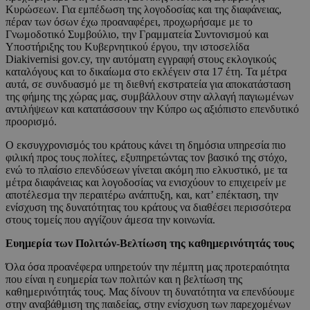
Κυρώσεων. Για εμπέδωση της λογοδοσίας και της διαφάνειας,
πέραν των όσων έχω προαναφέρει, προχωρήσαμε με το
Γνωμοδοτικό Συμβούλιο, την Γραμματεία Συντονισμού και
Υποστήριξης του Κυβερνητικού έργου, την ιστοσελίδα
Diakivernisi gov.cy, την αυτόματη εγγραφή στους εκλογικούς
καταλόγους και το δικαίωμα στο εκλέγειν στα 17 έτη. Τα μέτρα
αυτά, σε συνδυασμό με τη διεθνή εκστρατεία για αποκατάσταση
της φήμης της χώρας μας, συμβάλλουν στην αλλαγή παγιωμένων
αντιλήψεων και κατατάσσουν την Κύπρο ως αξιόπιστο επενδυτικό
προορισμό.
Ο εκσυγχρονισμός του κράτους κάνει τη δημόσια υπηρεσία πιο
φιλική προς τους πολίτες, εξυπηρετώντας τον βασικό της στόχο,
ενώ το πλαίσιο επενδύσεων γίνεται ακόμη πιο ελκυστικό, με τα
μέτρα διαφάνειας και λογοδοσίας να ενισχύουν το επιχειρείν με
αποτέλεσμα την περαιτέρω ανάπτυξη, και, κατ’ επέκταση, την
ενίσχυση της δυνατότητας του κράτους να διαθέσει περισσότερα
στους τομείς που αγγίζουν άμεσα την κοινωνία.
Ευημερία των Πολιτών-Βελτίωση της καθημερινότητάς τους
Όλα όσα προανέφερα υπηρετούν την πέμπτη μας προτεραιότητα
που είναι η ευημερία των πολιτών και η βελτίωση της
καθημερινότητάς τους. Μας δίνουν τη δυνατότητα να επενδύουμε
στην αναβάθμιση της παιδείας, στην ενίσχυση των παρεχομένων