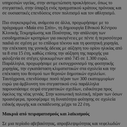
υπηρεσιών υγείας, στην αντιμετώπιση προκλήσεων, όπως το
στεγαστικό, στην ύπαρξη ενός πραγματικού κράτους πρόνοιας και
σε ουσιαστικές επενδύσεις στον πολιτισμό και τον αθλητισμό.
Πιο συγκεκριμένα, ανάμεσα σε άλλα, προχωρήσαμε με το
πρόγραμμα «Μαία στο Σπίτι», τη δημιουργία Εθνικού Κέντρου
Κλινικής Τεκμηρίωσης και Ποιότητας, την απάλειψη των
εισοδηματικών κριτηρίων για οικογένειες με πέντε ή περισσότερα
παιδιά σε σχέση με το επίδομα τέκνου και τη φοιτητική χορηγία,
την επέκταση της γονικής άδειας με αύξηση του ορίου ηλικίας από
τα 8 στα 15 έτη, καθώς επίσης την αύξηση της παροχής για
φιλοξενία σε στέγες ηλικιωμένων από 745 σε 1.300 ευρώ.
Παράλληλα, προχωρήσαμε με εκσυγχρονισμό της φοιτητικής
χορηγίας, την εγκατάσταση κλιματιστικών στα σχολεία και την
επέκταση του θεσμού των θερινών δημοτικών σχολείων.
Ταυτόχρονα, επενδύσαμε ποσό πέραν των 300 εκατομμυρίων
ευρώ για άμβλυνση του στεγαστικού ενώ παράλληλα
παρουσιάσαμε σειρά στεγαστικών σχεδίων, ειδικότερα προς
όφελος της νέας γενιάς. Στην κοινωνική πολιτική, πέραν των όσων
προανέφερα, προσφέραμε τη δυνατότητα φοίτησης σε σχολεία
ειδικής αγωγής και εκπαίδευσης μέχρι τα 22 έτη.
Μακριά από πειραματισμούς και λαϊκισμούς
Σε μια περίοδο αβεβαιότητας, απροβλεψιμότητας και νεφελωδών