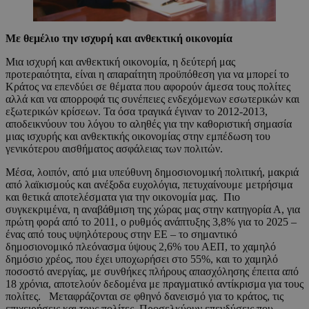
Με θεμέλιο την ισχυρή και ανθεκτική οικονομία
Μια ισχυρή και ανθεκτική οικονομία, η δεύτερή μας
προτεραιότητα, είναι η απαραίτητη προϋπόθεση για να μπορεί το
Κράτος να επενδύει σε θέματα που αφορούν άμεσα τους πολίτες
αλλά και να απορροφά τις συνέπειες ενδεχόμενων εσωτερικών και
εξωτερικών κρίσεων. Τα όσα τραγικά έγιναν το 2012-2013,
αποδεικνύουν του λόγου το αληθές για την καθοριστική σημασία
μιας ισχυρής και ανθεκτικής οικονομίας στην εμπέδωση του
γενικότερου αισθήματος ασφάλειας των πολιτών.
Μέσα, λοιπόν, από μια υπεύθυνη δημοσιονομική πολιτική, μακριά
από λαϊκισμούς και ανέξοδα ευχολόγια, πετυχαίνουμε μετρήσιμα
και θετικά αποτελέσματα για την οικονομία μας. Πιο
συγκεκριμένα, η αναβάθμιση της χώρας μας στην κατηγορία Α, για
πρώτη φορά από το 2011, ο ρυθμός ανάπτυξης 3,8% για το 2025 –
ένας από τους υψηλότερους στην ΕΕ – το σημαντικό
δημοσιονομικό πλεόνασμα ύψους 2,6% του ΑΕΠ, το χαμηλό
δημόσιο χρέος, που έχει υποχωρήσει στο 55%, και το χαμηλό
ποσοστό ανεργίας, με συνθήκες πλήρους απασχόλησης έπειτα από
18 χρόνια, αποτελούν δεδομένα με πραγματικό αντίκρισμα για τους
πολίτες. Μεταφράζονται σε φθηνό δανεισμό για το κράτος, τις
επιχειρήσεις και τους πολίτες. Προσελκύουν επενδύσεις που