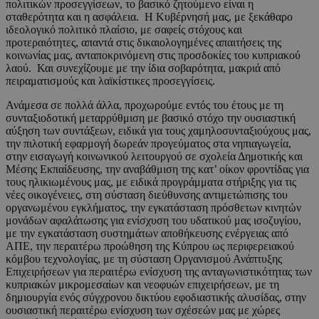
πολιτικών προσεγγίσεων, το βασικό ζητούμενο είναι η
σταθερότητα και η ασφάλεια. Η Κυβέρνησή μας, με ξεκάθαρο
ιδεολογικό πολιτικό πλαίσιο, με σαφείς στόχους και
προτεραιότητες, απαντά στις δικαιολογημένες απαιτήσεις της
κοινωνίας μας, ανταποκρινόμενη στις προσδοκίες του κυπριακού
λαού. Και συνεχίζουμε με την ίδια σοβαρότητα, μακριά από
πειραματισμούς και λαϊκίστικες προσεγγίσεις.
Ανάμεσα σε πολλά άλλα, προχωρούμε εντός του έτους με τη
συνταξιοδοτική μεταρρύθμιση με βασικό στόχο την ουσιαστική
αύξηση των συντάξεων, ειδικά για τους χαμηλοσυνταξιούχους μας,
την πιλοτική εφαρμογή δωρεάν προγεύματος στα νηπιαγωγεία,
στην εισαγωγή κοινωνικού λειτουργού σε σχολεία Δημοτικής και
Μέσης Εκπαίδευσης, την αναβάθμιση της κατ’ οίκον φροντίδας για
τους ηλικιωμένους μας, με ειδικά προγράμματα στήριξης για τις
νέες οικογένειες, στη σύσταση διεύθυνσης αντιμετώπισης του
οργανωμένου εγκλήματος, την εγκατάσταση πρόσθετων κινητών
μονάδων αφαλάτωσης για ενίσχυση του υδατικού μας ισοζυγίου,
με την εγκατάσταση συστημάτων αποθήκευσης ενέργειας από
ΑΠΕ, την περαιτέρω προώθηση της Κύπρου ως περιφερειακού
κόμβου τεχνολογίας, με τη σύσταση Οργανισμού Ανάπτυξης
Επιχειρήσεων για περαιτέρω ενίσχυση της ανταγωνιστικότητας των
κυπριακών μικρομεσαίων και νεοφυών επιχειρήσεων, με τη
δημιουργία ενός σύγχρονου δικτύου εφοδιαστικής αλυσίδας, στην
ουσιαστική περαιτέρω ενίσχυση των σχέσεών μας με χώρες