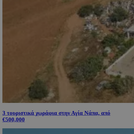
3 τουριστικά χωράφια στην Αγία Νάπα, από
€500,000