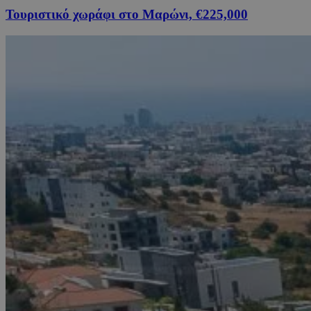
Τουριστικό χωράφι στο Μαρώνι, €225,000