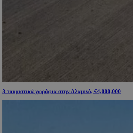
3 τουριστικά χωράφια στην Αλαμινό, €4,000,000