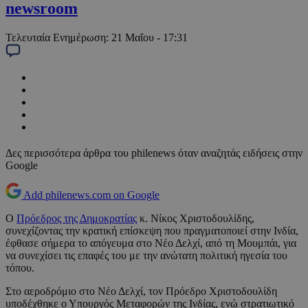
newsroom
Τελευταία Ενημέρωση:
21 Μαΐου - 17:31
Δες περισσότερα άρθρα του philenews όταν αναζητάς ειδήσεις στην
Google
Add philenews.com on Google
Ο
Πρόεδρος της Δημοκρατίας
κ. Νίκος Χριστοδουλίδης,
συνεχίζοντας την κρατική επίσκεψη που πραγματοποιεί στην Ινδία,
έφθασε σήμερα το απόγευμα στο Νέο Δελχί, από τη Μουμπάι, για
να συνεχίσει τις επαφές του με την ανώτατη πολιτική ηγεσία του
τόπου.
Στο αεροδρόμιο στο Νέο Δελχί, τον Πρόεδρο Χριστοδουλίδη
υποδέχθηκε ο Υπουργός Μεταφορών της Ινδίας, ενώ στρατιωτικό