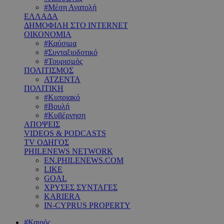
#Μέση Ανατολή
ΕΛΛΑΔΑ
ΔΗΜΟΦΙΛΗ ΣΤΟ INTERNET
ΟΙΚΟΝΟΜΙΑ
#Καύσιμα
#Συνταξιοδοτικό
#Τουρισμός
ΠΟΛΙΤΙΣΜΟΣ
ΑΤΖΕΝΤΑ
ΠΟΛΙΤΙΚΗ
#Κυπριακό
#Βουλή
#Κυβέρνηση
ΑΠΟΨΕΙΣ
VIDEOS & PODCASTS
TV ΟΔΗΓΟΣ
PHILENEWS NETWORK
EN.PHILENEWS.COM
LIKE
GOAL
ΧΡΥΣΕΣ ΣΥΝΤΑΓΕΣ
KARIERA
IN-CYPRUS PROPERTY
#Καιρός