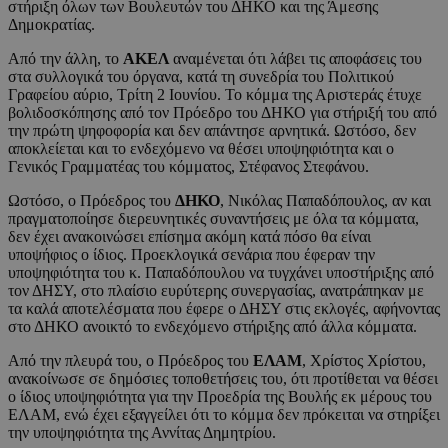
στήριξη όλων των Βουλευτών του ΔΗΚΟ και της Άμεσης
Δημοκρατίας.
Από την άλλη, το
ΑΚΕΛ
αναμένεται ότι λάβει τις αποφάσεις του
στα συλλογικά του όργανα, κατά τη συνεδρία του Πολιτικού
Γραφείου αύριο, Τρίτη 2 Ιουνίου. Το κόμμα της Αριστεράς έτυχε
βολιδοσκόπησης από τον Πρόεδρο του ΔΗΚΟ για στήριξή του από
την πρώτη ψηφοφορία και δεν απάντησε αρνητικά. Ωστόσο, δεν
αποκλείεται και το ενδεχόμενο να θέσει υποψηφιότητα και ο
Γενικός Γραμματέας του κόμματος, Στέφανος Στεφάνου.
Ωστόσο, ο Πρόεδρος του
ΔΗΚΟ
, Νικόλας Παπαδόπουλος, αν και
πραγματοποίησε διερευνητικές συναντήσεις με όλα τα κόμματα,
δεν έχει ανακοινώσει επίσημα ακόμη κατά πόσο θα είναι
υποψήφιος ο ίδιος. Προεκλογικά σενάρια που έφεραν την
υποψηφιότητα του κ. Παπαδόπουλου να τυγχάνει υποστήριξης από
τον ΔΗΣΥ, στο πλαίσιο ευρύτερης συνεργασίας, ανατράπηκαν με
τα καλά αποτελέσματα που έφερε ο ΔΗΣΥ στις εκλογές, αφήνοντας
στο ΔΗΚΟ ανοικτό το ενδεχόμενο στήριξης από άλλα κόμματα.
Από την πλευρά του, ο Πρόεδρος του
ΕΛΑΜ
, Χρίστος Χρίστου,
ανακοίνωσε σε δημόσιες τοποθετήσεις του, ότι προτίθεται να θέσει
ο ίδιος υποψηφιότητα για την Προεδρία της Βουλής εκ μέρους του
ΕΛΑΜ, ενώ έχει εξαγγείλει ότι το κόμμα δεν πρόκειται να στηρίξει
την υποψηφιότητα της Αννίτας Δημητρίου.