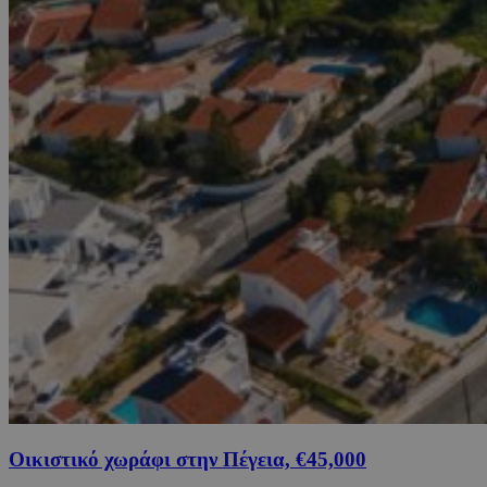
Οικιστικό χωράφι στην Πέγεια, €45,000