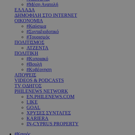
#Μέση Ανατολή
ΕΛΛΑΔΑ
ΔΗΜΟΦΙΛΗ ΣΤΟ INTERNET
ΟΙΚΟΝΟΜΙΑ
#Καύσιμα
#Συνταξιοδοτικό
#Τουρισμός
ΠΟΛΙΤΙΣΜΟΣ
ΑΤΖΕΝΤΑ
ΠΟΛΙΤΙΚΗ
#Κυπριακό
#Βουλή
#Κυβέρνηση
ΑΠΟΨΕΙΣ
VIDEOS & PODCASTS
TV ΟΔΗΓΟΣ
PHILENEWS NETWORK
EN.PHILENEWS.COM
LIKE
GOAL
ΧΡΥΣΕΣ ΣΥΝΤΑΓΕΣ
KARIERA
IN-CYPRUS PROPERTY
#Καιρός