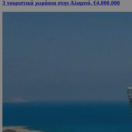
3 τουριστικά χωράφια στην Αλαμινό, €4,000,000