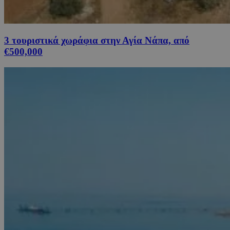
3 τουριστικά χωράφια στην Αγία Νάπα, από
€500,000