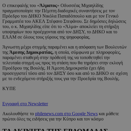
O επικεφαλής του «
Άλματος
» Οδυσσέας Μιχαηλίδης
πραγματοποίησε την Πέμπτη διαδοχικές συναντήσεις με τον
Πρόεδρο του ΔΗΚΟ Νικόλα Παπαδόπουλο και με τον Γενικό
Γραμματέα του ΑΚΕΛ Στέφανο Στεφάνου. Σε δημόσιες δηλώσεις
του, ο κ. Μιχαηλίδης είπε ότι το «Άλμα» αποκλείει τη στήριξη
υποψηφίων που προέρχονται από τον ΔΗΣΥ, το ΔΗΚΟ και το
ΕΛΑΜ σε όλους τους γύρους της ψηφοφορίας.
Άγνωστη μέχρι στιγμής παραμένει και η απόφαση των Βουλευτών
της
Άμεσης Δημοκρατίας,
η οποία, σύμφωνα με πληροφορίες,
παραμένει σταθερή στην πρόθεσή της να τοποθετηθεί την
τελευταία στιγμή ως προς τη στάση που θα τηρήσει στην εκλογή
Προέδρου της Βουλής. Η Άμεση Δημοκρατία έχει ήδη
προσεγγιστεί τόσο από τον ΔΗΣΥ όσο και από το ΔΗΚΟ σε σχέση
με το ενδεχόμενο στήριξής τους για την Προεδρία της Βουλής.
ΚΥΠΕ
Εγγραφή στο Newsletter
Ακολουθήστε το
philenews.com στο Google News
και μάθετε
πρώτοι όλες τις ειδήσεις για την Κύπρο και τον κόσμο