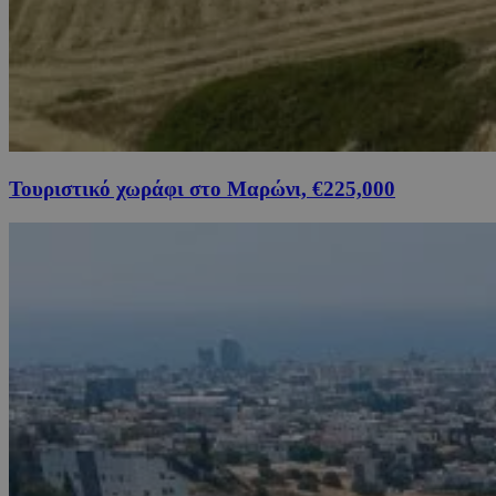
Τουριστικό χωράφι στο Μαρώνι, €225,000