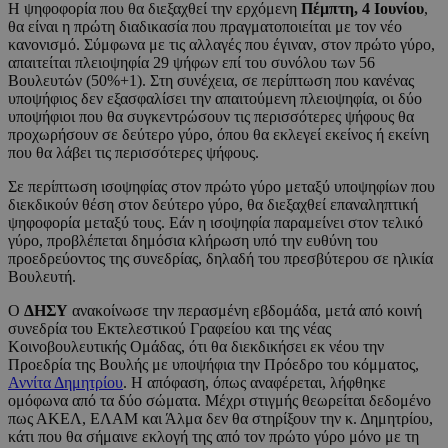
Η ψηφοφορία που θα διεξαχθεί την ερχόμενη
Πέμπτη, 4 Ιουνίου
,
θα είναι η πρώτη διαδικασία που πραγματοποιείται με τον νέο
κανονισμό. Σύμφωνα με τις αλλαγές που έγιναν, στον πρώτο γύρο,
απαιτείται πλειοψηφία 29 ψήφων επί του συνόλου των 56
Βουλευτών (50%+1). Στη συνέχεια, σε περίπτωση που κανένας
υποψήφιος δεν εξασφαλίσει την απαιτούμενη πλειοψηφία, οι δύο
υποψήφιοι που θα συγκεντρώσουν τις περισσότερες ψήφους θα
προχωρήσουν σε δεύτερο γύρο, όπου θα εκλεγεί εκείνος ή εκείνη
που θα λάβει τις περισσότερες ψήφους.
Σε περίπτωση ισοψηφίας στον πρώτο γύρο μεταξύ υποψηφίων που
διεκδικούν θέση στον δεύτερο γύρο, θα διεξαχθεί επαναληπτική
ψηφοφορία μεταξύ τους. Εάν η ισοψηφία παραμείνει στον τελικό
γύρο, προβλέπεται δημόσια κλήρωση υπό την ευθύνη του
προεδρεύοντος της συνεδρίας, δηλαδή του πρεσβύτερου σε ηλικία
Βουλευτή.
Ο
ΔΗΣΥ
ανακοίνωσε την περασμένη εβδομάδα, μετά από κοινή
συνεδρία του Εκτελεστικού Γραφείου και της νέας
Κοινοβουλευτικής Ομάδας, ότι θα διεκδικήσει εκ νέου την
Προεδρία της Βουλής με υποψήφια την Πρόεδρο του κόμματος,
Αννίτα Δημητρίου
. Η απόφαση, όπως αναφέρεται, λήφθηκε
ομόφωνα από τα δύο σώματα. Μέχρι στιγμής θεωρείται δεδομένο
πως ΑΚΕΛ, ΕΛΑΜ και Άλμα δεν θα στηρίξουν την κ. Δημητρίου,
κάτι που θα σήμαινε εκλογή της από τον πρώτο γύρο μόνο με τη