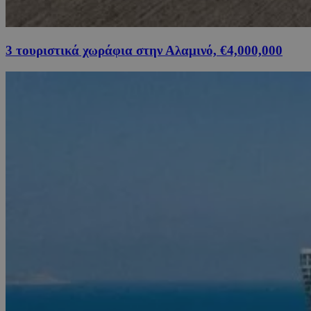
3 τουριστικά χωράφια στην Αλαμινό, €4,000,000