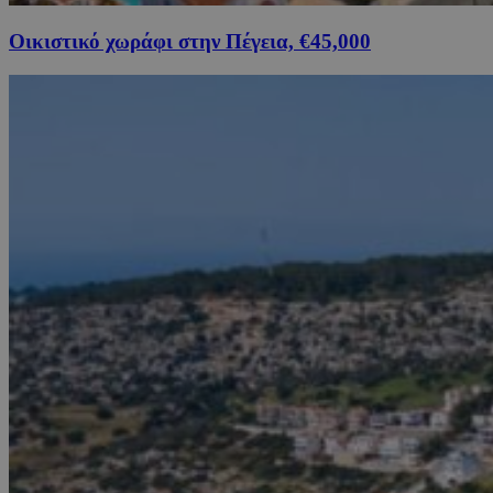
Οικιστικό χωράφι στην Πέγεια, €45,000