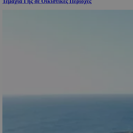
Τεμάχια Γης σε Οικιστικές Περιοχές