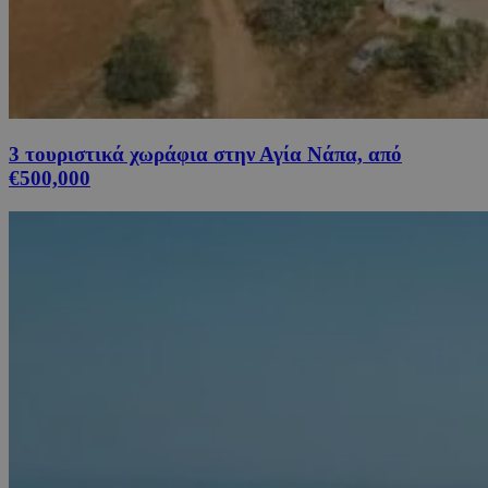
3 τουριστικά χωράφια στην Αγία Νάπα, από
€500,000