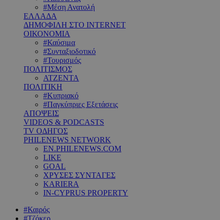
#Μέση Ανατολή
ΕΛΛΑΔΑ
ΔΗΜΟΦΙΛΗ ΣΤΟ INTERNET
ΟΙΚΟΝΟΜΙΑ
#Καύσιμα
#Συνταξιοδοτικό
#Τουρισμός
ΠΟΛΙΤΙΣΜΟΣ
ΑΤΖΕΝΤΑ
ΠΟΛΙΤΙΚΗ
#Κυπριακό
#Παγκύπριες Εξετάσεις
ΑΠΟΨΕΙΣ
VIDEOS & PODCASTS
TV ΟΔΗΓΟΣ
PHILENEWS NETWORK
EN.PHILENEWS.COM
LIKE
GOAL
ΧΡΥΣΕΣ ΣΥΝΤΑΓΕΣ
KARIERA
IN-CYPRUS PROPERTY
#Καιρός
#Τζόκερ