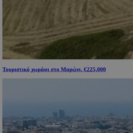
Τουριστικό χωράφι στο Μαρώνι, €225,000