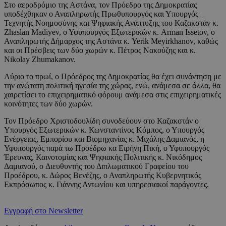
Στο αεροδρόμιο της Αστάνα, τον Πρόεδρο της Δημοκρατίας
υποδέχθηκαν ο Αναπληρωτής Πρωθυπουργός και Υπουργός
Τεχνητής Νοημοσύνης και Ψηφιακής Ανάπτυξης του Καζακστάν κ.
Zhaslan Madiyev, ο Υφυπουργός Εξωτερικών κ. Arman Issetov, ο
Αναπληρωτής Δήμαρχος της Αστάνα κ. Yerik Meyirkhanov, καθώς
και οι Πρέσβεις των δύο χωρών κ. Πέτρος Νακούζης και κ.
Nikolay Zhumakanov.
Αύριο το πρωί, ο Πρόεδρος της Δημοκρατίας θα έχει συνάντηση με
την ανώτατη πολιτική ηγεσία της χώρας, ενώ, ανάμεσα σε άλλα, θα
χαιρετίσει το επιχειρηματικό φόρουμ ανάμεσα στις επιχειρηματικές
κοινότητες των δύο χωρών.
Τον Πρόεδρο Χριστοδουλίδη συνοδεύουν στο Καζακστάν ο
Υπουργός Εξωτερικών κ. Κωνσταντίνος Κόμπος, ο Υπουργός
Ενέργειας, Εμπορίου και Βιομηχανίας κ. Μιχάλης Δαμιανός, η
Υφυπουργός παρά τω Προέδρω κα Ειρήνη Πική, ο Υφυπουργός
Έρευνας, Καινοτομίας και Ψηφιακής Πολιτικής κ. Νικόδημος
Δαμιανού, o Διευθυντής του Διπλωματικού Γραφείου του
Προέδρου, κ. Δώρος Βενέζης, ο Αναπληρωτής Κυβερνητικός
Εκπρόσωπος κ. Γιάννης Αντωνίου και υπηρεσιακοί παράγοντες.
Εγγραφή στο Newsletter