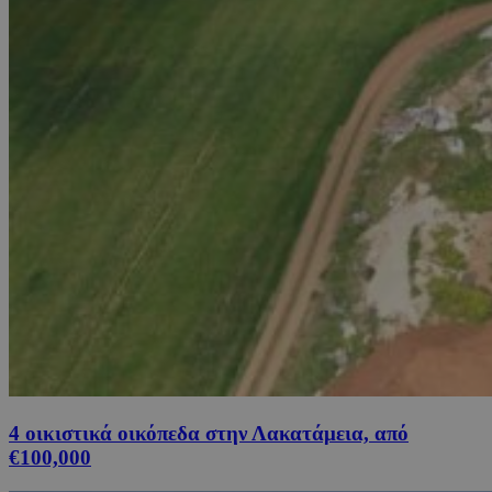
4 οικιστικά οικόπεδα στην Λακατάμεια, από
€100,000