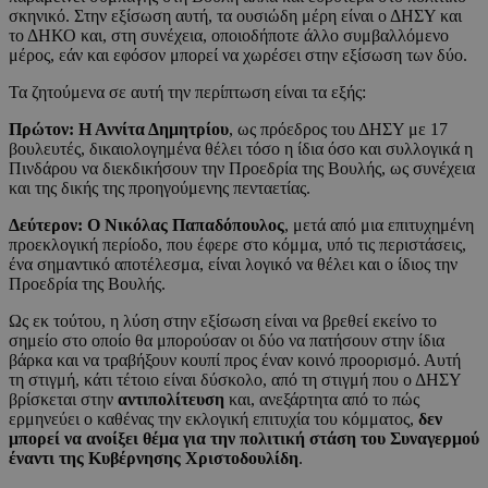
σκηνικό. Στην εξίσωση αυτή, τα ουσιώδη μέρη είναι ο ΔΗΣΥ και
το ΔΗΚΟ και, στη συνέχεια, οποιοδήποτε άλλο συμβαλλόμενο
μέρος, εάν και εφόσον μπορεί να χωρέσει στην εξίσωση των δύο.
Τα ζητούμενα σε αυτή την περίπτωση είναι τα εξής:
Πρώτον: Η Αννίτα Δημητρίου
, ως πρόεδρος του ΔΗΣΥ με 17
βουλευτές, δικαιολογημένα θέλει τόσο η ίδια όσο και συλλογικά η
Πινδάρου να διεκδικήσουν την Προεδρία της Βουλής, ως συνέχεια
και της δικής της προηγούμενης πενταετίας.
Δεύτερον: Ο Νικόλας Παπαδόπουλος
, μετά από μια επιτυχημένη
προεκλογική περίοδο, που έφερε στο κόμμα, υπό τις περιστάσεις,
ένα σημαντικό αποτέλεσμα, είναι λογικό να θέλει και ο ίδιος την
Προεδρία της Βουλής.
Ως εκ τούτου, η λύση στην εξίσωση είναι να βρεθεί εκείνο το
σημείο στο οποίο θα μπορούσαν οι δύο να πατήσουν στην ίδια
βάρκα και να τραβήξουν κουπί προς έναν κοινό προορισμό. Αυτή
τη στιγμή, κάτι τέτοιο είναι δύσκολο, από τη στιγμή που ο ΔΗΣΥ
βρίσκεται στην
αντιπολίτευση
και, ανεξάρτητα από το πώς
ερμηνεύει ο καθένας την εκλογική επιτυχία του κόμματος,
δεν
μπορεί να ανοίξει θέμα για την πολιτική στάση του Συναγερμού
έναντι της Κυβέρνησης Χριστοδουλίδη
.