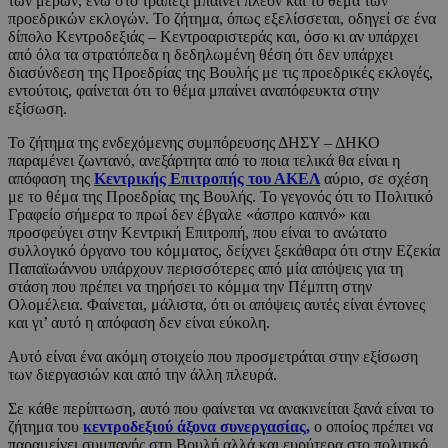
των μερών, ενώ στο τραπέζι μπαίνει πλέον και το θέμα των
προεδρικών εκλογών. Το ζήτημα, όπως εξελίσσεται, οδηγεί σε ένα
δίπολο Κεντροδεξιάς – Κεντροαριστεράς και, όσο κι αν υπάρχει
από όλα τα στρατόπεδα η δεδηλωμένη θέση ότι δεν υπάρχει
διασύνδεση της Προεδρίας της Βουλής με τις προεδρικές εκλογές,
εντούτοις, φαίνεται ότι το θέμα μπαίνει αναπόφευκτα στην
εξίσωση.
Το ζήτημα της ενδεχόμενης συμπόρευσης ΔΗΣΥ – ΔΗΚΟ
παραμένει ζωντανό, ανεξάρτητα από το ποια τελικά θα είναι η
απόφαση της
Κεντρικής Επιτροπής του ΑΚΕΛ
αύριο, σε σχέση
με το θέμα της Προεδρίας της Βουλής. Το γεγονός ότι το Πολιτικό
Γραφείο σήμερα το πρωί δεν έβγαλε «άσπρο καπνό» και
προσφεύγει στην Κεντρική Επιτροπή, που είναι το ανώτατο
συλλογικό όργανο του κόμματος, δείχνει ξεκάθαρα ότι στην Εζεκία
Παπαϊωάννου υπάρχουν περισσότερες από μία απόψεις για τη
στάση που πρέπει να τηρήσει το κόμμα την Πέμπτη στην
Ολομέλεια. Φαίνεται, μάλιστα, ότι οι απόψεις αυτές είναι έντονες
και γι’ αυτό η απόφαση δεν είναι εύκολη.
Αυτό είναι ένα ακόμη στοιχείο που προσμετράται στην εξίσωση
των διεργασιών και από την άλλη πλευρά.
Σε κάθε περίπτωση, αυτό που φαίνεται να ανακινείται ξανά είναι το
ζήτημα του
κεντροδεξιού άξονα συνεργασίας,
ο οποίος πρέπει να
παραμείνει συμπαγής στη Βουλή αλλά και ευρύτερα στο πολιτικό