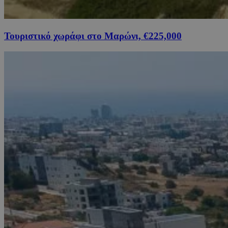
Τουριστικό χωράφι στο Μαρώνι, €225,000