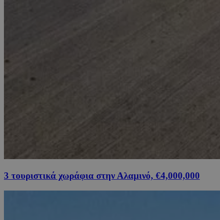
3 τουριστικά χωράφια στην Αλαμινό, €4,000,000