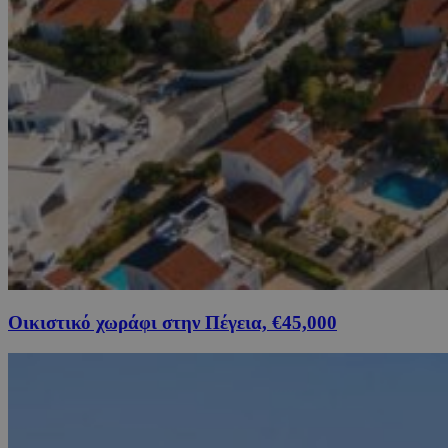
Οικιστικό χωράφι στην Πέγεια, €45,000