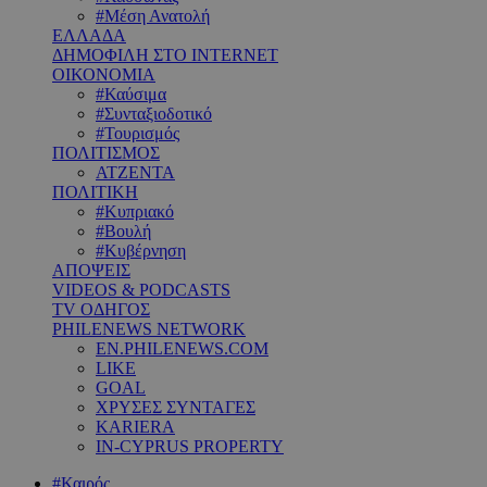
#Μέση Ανατολή
ΕΛΛΑΔΑ
ΔΗΜΟΦΙΛΗ ΣΤΟ INTERNET
ΟΙΚΟΝΟΜΙΑ
#Καύσιμα
#Συνταξιοδοτικό
#Τουρισμός
ΠΟΛΙΤΙΣΜΟΣ
ΑΤΖΕΝΤΑ
ΠΟΛΙΤΙΚΗ
#Κυπριακό
#Βουλή
#Κυβέρνηση
ΑΠΟΨΕΙΣ
VIDEOS & PODCASTS
TV ΟΔΗΓΟΣ
PHILENEWS NETWORK
EN.PHILENEWS.COM
LIKE
GOAL
ΧΡΥΣΕΣ ΣΥΝΤΑΓΕΣ
KARIERA
IN-CYPRUS PROPERTY
#Καιρός