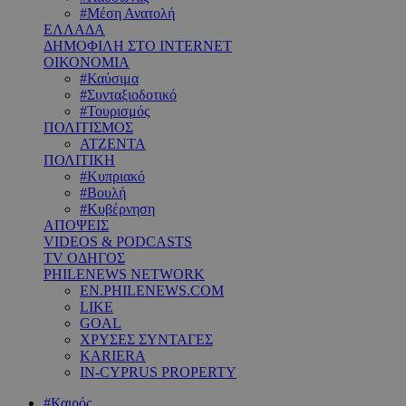
#Μέση Ανατολή
ΕΛΛΑΔΑ
ΔΗΜΟΦΙΛΗ ΣΤΟ INTERNET
ΟΙΚΟΝΟΜΙΑ
#Καύσιμα
#Συνταξιοδοτικό
#Τουρισμός
ΠΟΛΙΤΙΣΜΟΣ
ΑΤΖΕΝΤΑ
ΠΟΛΙΤΙΚΗ
#Κυπριακό
#Βουλή
#Κυβέρνηση
ΑΠΟΨΕΙΣ
VIDEOS & PODCASTS
TV ΟΔΗΓΟΣ
PHILENEWS NETWORK
EN.PHILENEWS.COM
LIKE
GOAL
ΧΡΥΣΕΣ ΣΥΝΤΑΓΕΣ
KARIERA
IN-CYPRUS PROPERTY
#Καιρός