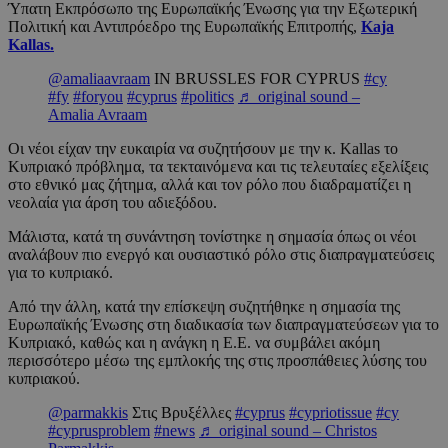
Ύπατη Εκπρόσωπο της Ευρωπαϊκής Ένωσης για την Εξωτερική
Πολιτική και Αντιπρόεδρο της Ευρωπαϊκής Επιτροπής,
Kaja
Kallas.
@amaliaavraam
IN BRUSSLES FOR CYPRUS
#cy
#fy
#foryou
#cyprus
#politics
♬ original sound –
Amalia Avraam
Οι νέοι είχαν την ευκαιρία να συζητήσουν με την κ. Kallas το
Κυπριακό πρόβλημα, τα τεκταινόμενα και τις τελευταίες εξελίξεις
στο εθνικό μας ζήτημα, αλλά και τον ρόλο που διαδραματίζει η
νεολαία για άρση του αδιεξόδου.
Μάλιστα, κατά τη συνάντηση τονίστηκε η σημασία όπως οι νέοι
αναλάβουν πιο ενεργό και ουσιαστικό ρόλο στις διαπραγματεύσεις
για το κυπριακό.
Από την άλλη, κατά την επίσκεψη συζητήθηκε η σημασία της
Ευρωπαϊκής Ένωσης στη διαδικασία των διαπραγματεύσεων για το
Κυπριακό, καθώς και η ανάγκη η Ε.Ε. να συμβάλει ακόμη
περισσότερο μέσω της εμπλοκής της στις προσπάθειες λύσης του
κυπριακού.
@parmakkis
Στις Βρυξέλλες
#cyprus
#cypriotissue
#cy
#cyprusproblem
#news
♬ original sound – Christos