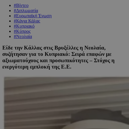
#Βίντεο
#Διπλωματία
#Ευρωπαϊκή Ένωση
#Κάγια Κάλας
#Κυπριακό
#Κύπρος
#Νεολαία
Είδε την Κάλλας στις Βρυξέλλες η Νεολαία,
συζήτησαν για το Κυπριακό: Σειρά επαφών με
αξιωματούχους και προσωπικότητες – Στόχος η
ενεργότερη εμπλοκή της Ε.Ε.