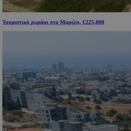
Τουριστικό χωράφι στο Μαρώνι, €225,000