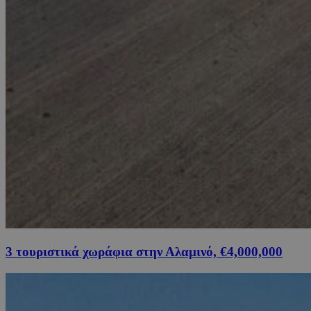
3 τουριστικά χωράφια στην Αλαμινό, €4,000,000