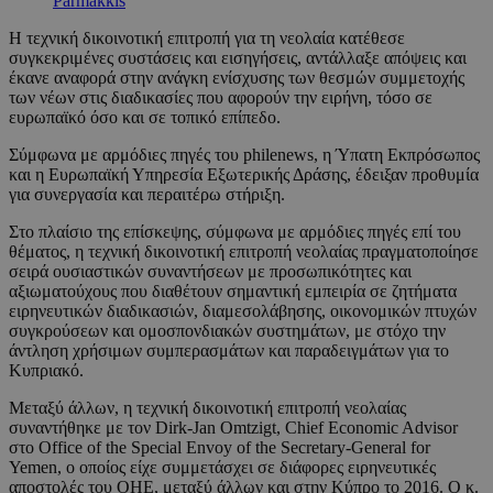
Parmakkis
Η τεχνική δικοινοτική επιτροπή για τη νεολαία κατέθεσε
συγκεκριμένες συστάσεις και εισηγήσεις, αντάλλαξε απόψεις και
έκανε αναφορά στην ανάγκη ενίσχυσης των θεσμών συμμετοχής
των νέων στις διαδικασίες που αφορούν την ειρήνη, τόσο σε
ευρωπαϊκό όσο και σε τοπικό επίπεδο.
Σύμφωνα με αρμόδιες πηγές του philenews, η Ύπατη Εκπρόσωπος
και η Ευρωπαϊκή Υπηρεσία Εξωτερικής Δράσης, έδειξαν προθυμία
για συνεργασία και περαιτέρω στήριξη.
Στο πλαίσιο της επίσκεψης, σύμφωνα με αρμόδιες πηγές επί του
θέματος, η τεχνική δικοινοτική επιτροπή νεολαίας πραγματοποίησε
σειρά ουσιαστικών συναντήσεων με προσωπικότητες και
αξιωματούχους που διαθέτουν σημαντική εμπειρία σε ζητήματα
ειρηνευτικών διαδικασιών, διαμεσολάβησης, οικονομικών πτυχών
συγκρούσεων και ομοσπονδιακών συστημάτων, με στόχο την
άντληση χρήσιμων συμπερασμάτων και παραδειγμάτων για το
Κυπριακό.
Μεταξύ άλλων, η τεχνική δικοινοτική επιτροπή νεολαίας
συναντήθηκε με τον Dirk-Jan Omtzigt, Chief Economic Advisor
στο Office of the Special Envoy of the Secretary-General for
Yemen, ο οποίος είχε συμμετάσχει σε διάφορες ειρηνευτικές
αποστολές του ΟΗΕ, μεταξύ άλλων και στην Κύπρο το 2016. Ο κ.