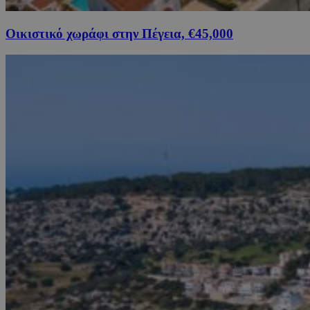
Οικιστικό χωράφι στην Πέγεια, €45,000