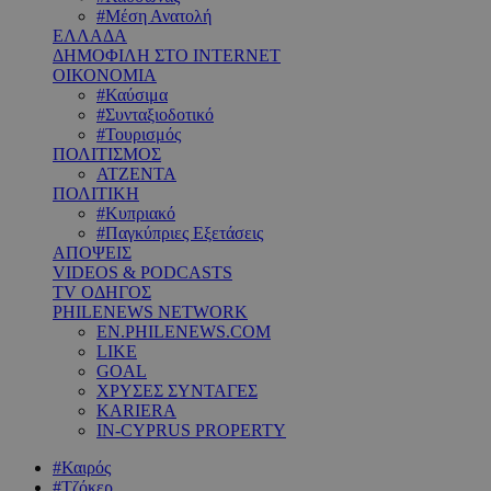
#Μέση Ανατολή
ΕΛΛΑΔΑ
ΔΗΜΟΦΙΛΗ ΣΤΟ INTERNET
ΟΙΚΟΝΟΜΙΑ
#Καύσιμα
#Συνταξιοδοτικό
#Τουρισμός
ΠΟΛΙΤΙΣΜΟΣ
ΑΤΖΕΝΤΑ
ΠΟΛΙΤΙΚΗ
#Κυπριακό
#Παγκύπριες Εξετάσεις
ΑΠΟΨΕΙΣ
VIDEOS & PODCASTS
TV ΟΔΗΓΟΣ
PHILENEWS NETWORK
EN.PHILENEWS.COM
LIKE
GOAL
ΧΡΥΣΕΣ ΣΥΝΤΑΓΕΣ
KARIERA
IN-CYPRUS PROPERTY
#Καιρός
#Τζόκερ