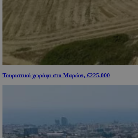
Τουριστικό χωράφι στο Μαρώνι, €225,000