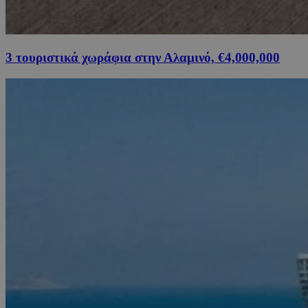
3 τουριστικά χωράφια στην Αλαμινό, €4,000,000