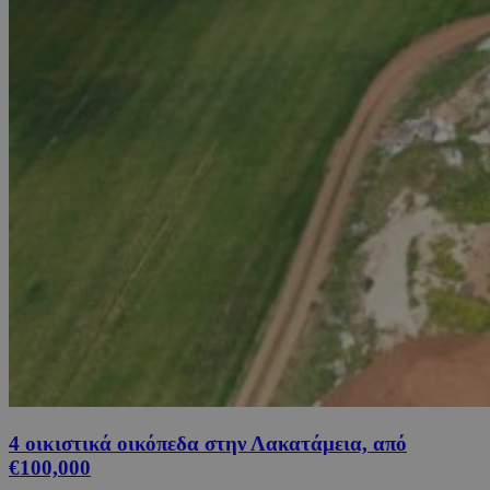
4 οικιστικά οικόπεδα στην Λακατάμεια, από
€100,000