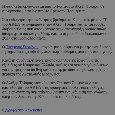
Η διάσκεψη οργανώνεται από το Ινστιτούτο Αλέξη Τσίπρα, σε
συνεργασία με το Ινστιτούτο Ερευνών Προμηθέας.
Στο επίκεντρο της συνάντησης βρέθηκε το Κυπριακό, με τον ΓΓ
του ΑΚΕΛ να ενημερώνει τον Αλέξη Τσίπρα για τις τρέχουσες
διαβουλεύσεις που αποσκοπούν στην επανέναρξη ουσιαστικών
διαπραγματεύσεων για λύση, από το σημείο όπου διακόπηκαν το
2017 στο Κρανς Μοντάνα.
Ο
Στέφανος Στεφάνου
υπογράμμισε, σύμφωνα με την ενημέρωση,
τη σημασία της επίδειξης πολιτικής βούλησης από τους δύο ηγέτες.
Κατά τη συνάντηση έγινε επίσης αλληλοενημέρωση για τις
εξελίξεις σε Κύπρο και Ελλάδα, καθώς και ανταλλαγή απόψεων
για την τρέχουσα διεθνή κατάσταση, με ιδιαίτερη έμφαση στην
περιοχή της Ανατολικής Μεσογείου.
Ο Αλέξης Τσίπρας συνεχάρη τον Στέφανο Στεφάνου για το
αποτέλεσμα του ΑΚΕΛ στις πρόσφατες βουλευτικές εκλογές,
σημειώνοντας τη σημασία του για την ενδυνάμωση των αγώνων
υπέρ των δικαίων της Κύπρου και του λαού της.
Εγγραφή στο Newsletter