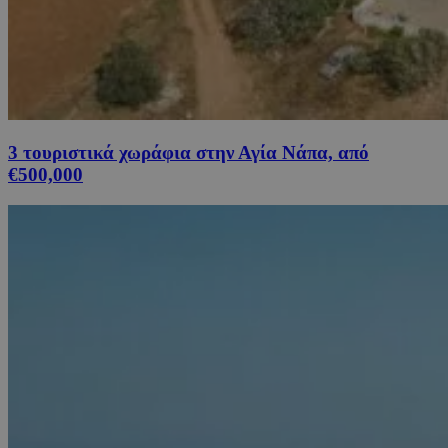
3 τουριστικά χωράφια στην Αγία Νάπα, από
€500,000