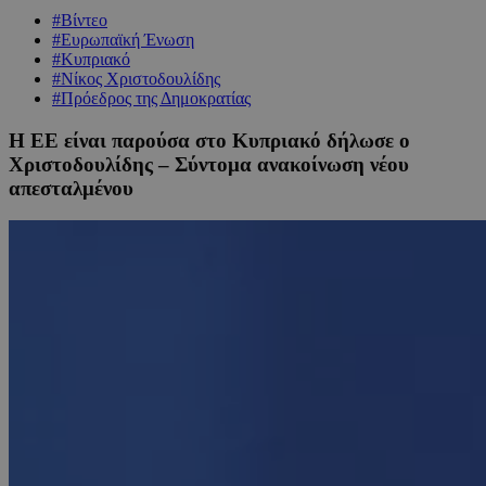
#Βίντεο
#Ευρωπαϊκή Ένωση
#Κυπριακό
#Νίκος Χριστοδουλίδης
#Πρόεδρος της Δημοκρατίας
Η ΕΕ είναι παρούσα στο Κυπριακό δήλωσε ο
Χριστοδουλίδης – Σύντομα ανακοίνωση νέου
απεσταλμένου