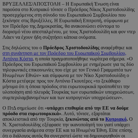
ΒΡΥΞΕΛΛΕΣ/ΑΠΟΣΤΟΛΗ – Η Ευρωπαϊκή Ένωση είναι
παρούσα στο Κυπριακό τόνισε ο Πρόεδρος Νίκος Χριστοδουλίδης
προσερχόμενος στη σύνοδο του Ευρωπαϊκού Συμβουλίου που
ξεκίνησε στις Βρυξέλλες. Η Ευρωπαϊκή Επιτροπή, σύμφωνα με
τον Πρόεδρο της Δημοκρατίας, θα ανακοινώσει σύντομα το
διορισμό νέου απεσταλμένου, με τους Χριστοδουλίδη και φον ντερ
Λάιεν να έχουν ήδη συζητήσει κάποια ονόματα.
Στις δηλώσεις του ο
Πρόεδρος Χριστοδουλίδης
αναφέρθηκε και
στη συνάντηση με τον Πρόεδρο του Ευρωπαϊκού Συμβουλίου,
Αντόνιο Κόστα
, η οποία πραγματοποιήθηκε νωρίτερα σήμερα. «Ο
Πρόεδρος του Ευρωπαϊκού Συμβουλίου με ενημέρωσε για τις δύο
τηλεφωνικές επικοινωνίες που είχε με τον Γενικό Γραμματέα των
Ηνωμένων Εθνών» και σύμφωνα με τον Νίκο Χριστοδουλίδη ο
Κόστα μετέφερε προς τον Αντόνιο Γκουτέρες «το ξεκάθαρο
μήνυμα ότι η όποια πρόοδος στα ευρωτουρκικά προϋποθέτει την
υλοποίηση από πλευράς Τουρκίας των ευρωπαϊκών υποχρεώσεων,
συμπεριλαμβανομένων και των κυπρογενών υποχρεώσεων».
Ο ΠτΔ σημείωσε ότι «
υπάρχει επιθυμία από την ΕΕ να δούμε
πρόοδο στα ευρωτουρκικά»
. Αυτό, τόνισε, εξαρτάται
αποκλειστικά από την Τουρκία,
ξεκινώντας από το
Κυπριακό
.
Ο
Ν. Χριστοδουλίδης εξέφρασε την ικανοποίησή του γιατί υπάρχει
συνεργασία ανάμεσα στην ΕΕ και τα Ηνωμένα Έθνη. Είπε επίσης
ότι ο διάλογος αυτός θα συνεχιστεί ώστε να δημιουργηθούν οι