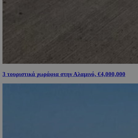
3 τουριστικά χωράφια στην Αλαμινό, €4,000,000