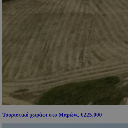
Τουριστικό χωράφι στο Μαρώνι, €225,000