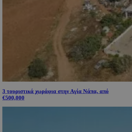
3 τουριστικά χωράφια στην Αγία Νάπα, από
€500,000