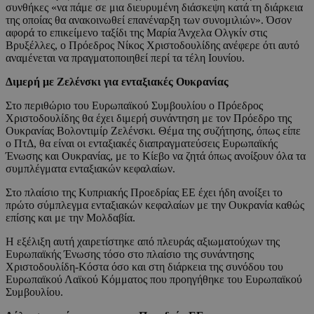
συνθήκες «να πάμε σε μια διευρυμένη διάσκεψη κατά τη διάρκεια
της οποίας θα ανακοινωθεί επανέναρξη των συνομιλιών». Όσον
αφορά το επικείμενο ταξίδι της Μαρία Άνχελα Ολγκίν στις
Βρυξέλλες, ο Πρόεδρος Νίκος Χριστοδουλίδης ανέφερε ότι αυτό
αναμένεται να πραγματοποιηθεί περί τα τέλη Ιουνίου.
Διμερή με Ζελένσκι για ενταξιακές Ουκρανίας
Στο περιθώριο του Ευρωπαϊκού Συμβουλίου ο Πρόεδρος
Χριστοδουλίδης θα έχει διμερή συνάντηση με τον Πρόεδρο της
Ουκρανίας Βολοντιμίρ Ζελένσκι. Θέμα της συζήτησης, όπως είπε
ο ΠτΔ, θα είναι οι ενταξιακές διαπραγματεύσεις Ευρωπαϊκής
Ένωσης και Ουκρανίας, με το Κίεβο να ζητά όπως ανοίξουν όλα τα
συμπλέγματα ενταξιακών κεφαλαίων.
Στο πλαίσιο της Κυπριακής Προεδρίας ΕΕ έχει ήδη ανοίξει το
πρώτο σύμπλεγμα ενταξιακών κεφαλαίων με την Ουκρανία καθώς
επίσης και με την Μολδαβία.
Η εξέλιξη αυτή χαιρετίστηκε από πλευράς αξιωματούχων της
Ευρωπαϊκής Ένωσης τόσο στο πλαίσιο της συνάντησης
Χριστοδουλίδη-Κόστα όσο και στη διάρκεια της συνόδου του
Ευρωπαϊκού Λαϊκού Κόμματος που προηγήθηκε του Ευρωπαϊκού
Συμβουλίου.