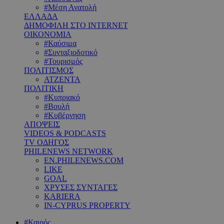
#Μέση Ανατολή
ΕΛΛΑΔΑ
ΔΗΜΟΦΙΛΗ ΣΤΟ INTERNET
ΟΙΚΟΝΟΜΙΑ
#Καύσιμα
#Συνταξιοδοτικό
#Τουρισμός
ΠΟΛΙΤΙΣΜΟΣ
ΑΤΖΕΝΤΑ
ΠΟΛΙΤΙΚΗ
#Κυπριακό
#Βουλή
#Κυβέρνηση
ΑΠΟΨΕΙΣ
VIDEOS & PODCASTS
TV ΟΔΗΓΟΣ
PHILENEWS NETWORK
EN.PHILENEWS.COM
LIKE
GOAL
ΧΡΥΣΕΣ ΣΥΝΤΑΓΕΣ
KARIERA
IN-CYPRUS PROPERTY
#Καιρός