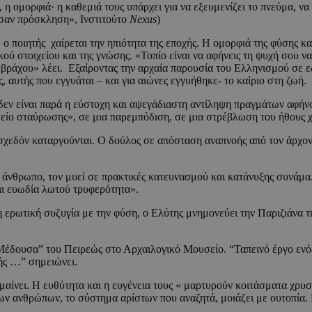
, η ομορφιά· η καθεμιά τους υπάρχει για να εξευμενίζει το πνεύμα, ν
 σαν πρόσκληση», Ινστιτούτο
Nexus
)
 ο ποιητής χαίρεται την ηπιότητα της εποχής. Η ομορφιά της φύσης κα
ού στοιχείου και της γνώσης. «Τοπίο είναι να αφήνεις τη ψυχή σου να
ου βράχου» λέει. Εξαίροντας την αρχαία παρουσία του Ελληνισμού σε ε
αυτής που εγγυάται – και για αιώνες εγγυήθηκε- το καίριο στη ζωή.
ο δεν είναι παρά η εύστοχη και αψεγάδιαστη αντίληψη πραγμάτων αφήν
μείο σταύρωσης», σε μια παρεμπόδιση, σε μια στρέβλωση του ήθους χ
χεδόν καταργούνται. Ο δούλος σε απόσταση αναπνοής από τον άρχοντα
 άνθρωπο, τον μυεί σε πρακτικές κατευνασμού και κατάνυξης συνάμα.
και ευωδία λωτού τρυφερότητα».
 η ερωτική συζυγία με την φύση, ο Ελύτης μνημονεύει την Παριζιάνα
έδουσα” του Πειρεώς στο Αρχαιλογικό Μουσείο. “Ταπεινό έργο ενός 
ής …” σημειώνει.
αίνει. Η ευθύτητα και η ευγένεια τους « μαρτυρούν κοιτάσματα χρυσ
ων ανθρώπων, το σύστημα αρίστων που αναζητά, μοιάζει με ουτοπία. 