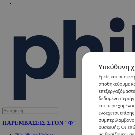
Υπεύθυνη χ
Εμείς και οι συν
αποθηκεύουμε κα
επεξεργαζόμαστε
δεδομένα περιήγη
και περιεχομένο
ενδέχεται επίσης
συμπεριλαμβανομ
ΠΑΡΕΜΒΑΣΕΙΣ ΣΤΟΝ "Φ"
συσκευής. Οι επι
να βασίζονται σε
#Ελεύθερες Γνώμες