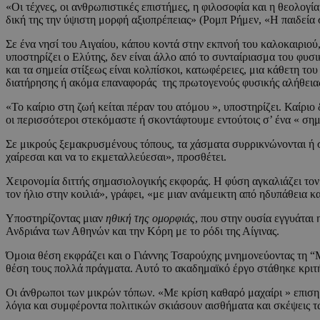
«Οι τέχνες, οι ανθρωπιστικές επιστήμες, η φιλοσοφία και η θεολογία
δική της την ύψιστη μορφή αξιοπρέπειας» (Ρομπ Ρήμεν, «Η παιδεία
Σε ένα νησί του Αιγαίου, κάπου κοντά στην εκπνοή του καλοκαιριού,
υποστηρίζει ο Ελύτης, δεν είναι άλλο από το συνταίριασμα του φυσικ
και τα σημεία στίξεως είναι κολπίσκοι, κατωφέρειες, μια κάθετη τ
διατήρησης ή ακόμα επαναφοράς της πρωτογενούς φυσικής αλήθειας, 
«Το καίριο στη ζωή κείται πέραν του ατόμου », υποστηρίζει. Καίρι
οι περισσότεροι στεκόμαστε ή σκοντάφτουμε εντούτοις σ’ ένα « ση
Σε μικρούς ξεμακρυσμένους τόπους, τα χάσματα συρρικνώνονται ή σ
χαίρεσαι και να το εκμεταλλεύεσαι», προσθέτει.
Χειρονομία διττής σημασιολογικής εκφοράς. Η φύση αγκαλιάζει τον
τον ήλιο στην κοιλιά», γράφει, «με μιαν ανάμεικτη από ηδυπάθεια 
Υποστηρίζοντας μιαν
ηθική της ομορφιάς
, που στην ουσία εγγυάται
Ανδριάνα των Αθηνών και την Κόρη με το ρόδι της Αίγινας.
Όμοια θέση εκφράζει και ο Γιάννης Τσαρούχης μνημονεύοντας τη “Μ
θέση τους πολλά πράγματα. Αυτό το ακαδημαϊκό έργο στάθηκε κριτ
Οι άνθρωποι των μικρών τόπων. «Με κρίση καθαρό μαχαίρι » επισημ
λόγια και συμφέροντα πολιτικών σκιάσουν αισθήματα και σκέψεις τ