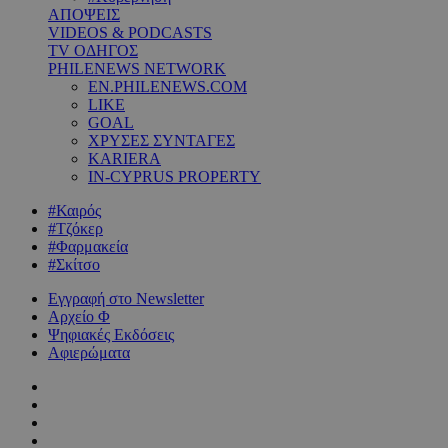
ΑΠΟΨΕΙΣ
VIDEOS & PODCASTS
TV ΟΔΗΓΟΣ
PHILENEWS NETWORK
EN.PHILENEWS.COM
LIKE
GOAL
ΧΡΥΣΕΣ ΣΥΝΤΑΓΕΣ
KARIERA
IN-CYPRUS PROPERTY
#Καιρός
#Τζόκερ
#Φαρμακεία
#Σκίτσο
Εγγραφή στο Newsletter
Αρχείο Φ
Ψηφιακές Εκδόσεις
Αφιερώματα