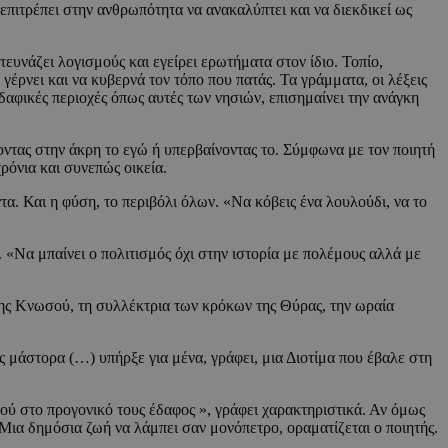
α επιτρέπει στην ανθρωπότητα να ανακαλύπτει και να διεκδικεί ως
τευνάζει λογισμούς και εγείρει ερωτήματα στον ίδιο. Τοπίο,
 γέρνει και να κυβερνά τον τόπο που πατάς. Τα γράμματα, οι λέξεις
δαφικές περιοχές όπως αυτές των νησιών, επισημαίνει την ανάγκη
οντας στην άκρη το εγώ ή υπερβαίνοντας το. Σύμφωνα με τον ποιητή
ρόνια και συνεπώς οικεία.
. Και η φύση, το περιβόλι όλων. «Να κόβεις ένα λουλούδι, να το
 «Να μπαίνει ο πολιτισμός όχι στην ιστορία με πολέμους αλλά με
 της Κνωσού, τη συλλέκτρια των κρόκων της Θύρας, την ωραία
μάστορα (…) υπήρξε για μένα, γράφει, μια Διοτίμα που έβαλε στη
ού στο προγονικό τους έδαφος », γράφει χαρακτηριστικά. Αν όμως
Μια δημόσια ζωή να λάμπει σαν μονόπετρο, οραματίζεται ο ποιητής.