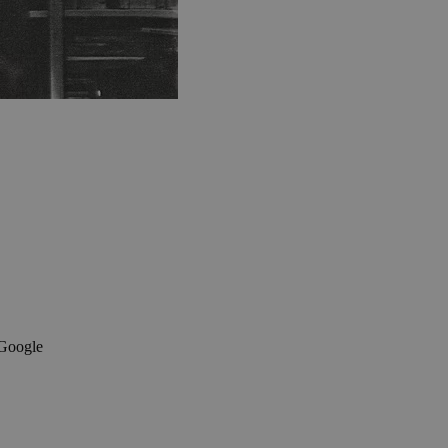
 Google