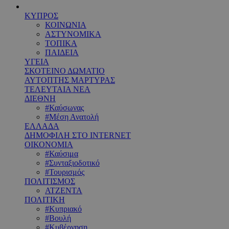
ΚΥΠΡΟΣ
ΚΟΙΝΩΝΙΑ
ΑΣΤΥΝΟΜΙΚΑ
ΤΟΠΙΚΑ
ΠΑΙΔΕΙΑ
ΥΓΕΙΑ
ΣΚΟΤΕΙΝΟ ΔΩΜΑΤΙΟ
ΑΥΤΟΠΤΗΣ ΜΑΡΤΥΡΑΣ
ΤΕΛΕΥΤΑΙΑ ΝΕΑ
ΔΙΕΘΝΗ
#Καύσωνας
#Μέση Ανατολή
ΕΛΛΑΔΑ
ΔΗΜΟΦΙΛΗ ΣΤΟ INTERNET
ΟΙΚΟΝΟΜΙΑ
#Καύσιμα
#Συνταξιοδοτικό
#Τουρισμός
ΠΟΛΙΤΙΣΜΟΣ
ΑΤΖΕΝΤΑ
ΠΟΛΙΤΙΚΗ
#Κυπριακό
#Βουλή
#Κυβέρνηση