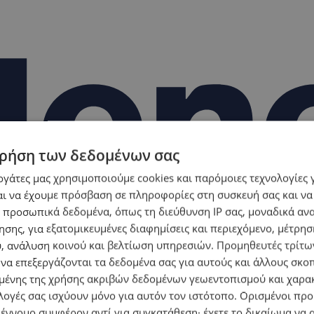
ρήση των δεδομένων σας
εργάτες μας χρησιμοποιούμε cookies και παρόμοιες τεχνολογίες 
ι να έχουμε πρόσβαση σε πληροφορίες στη συσκευή σας και να
 προσωπικά δεδομένα, όπως τη διεύθυνση IP σας, μοναδικά αν
σης, για εξατομικευμένες διαφημίσεις και περιεχόμενο, μέτρη
υ, ανάλυση κοινού και βελτίωση υπηρεσιών.
Προμηθευτές τρίτων
 να επεξεργάζονται τα δεδομένα σας για αυτούς και άλλους σκο
ένης της χρήσης ακριβών δεδομένων γεωεντοπισμού και χαρα
λογές σας ισχύουν μόνο για αυτόν τον ιστότοπο. Ορισμένοι πρ
 έννομο συμφέρον αντί για συγκατάθεση· έχετε το δικαίωμα να α