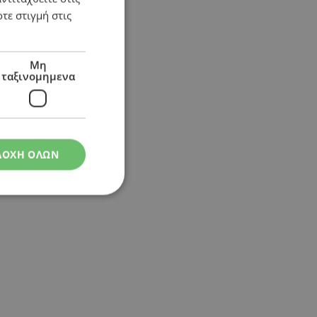
τε στιγμή στις
Μη
ταξινομημενα
ΔΟΧΗ ΟΛΩΝ