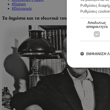
#Ποίηση
Ρυθμίσεις διαφή
#Πολιτισμός
Ρυθμίσεις cookie
Τα δημόσια και τα ιδιωτικά του Οδυσσέα Ελύτη
Απολυτως
απαραιτητα
ΕΜΦΑΝΙΣΗ 