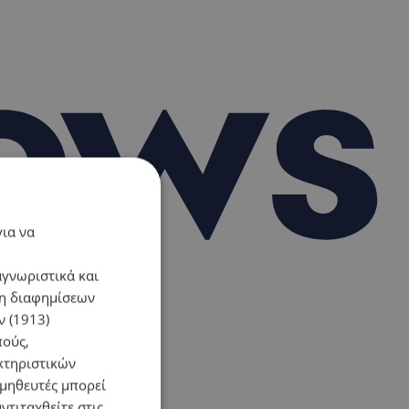
για να
αγνωριστικά και
ση διαφημίσεων
 (1913)
πούς,
κτηριστικών
ομηθευτές μπορεί
ντιταχθείτε στις