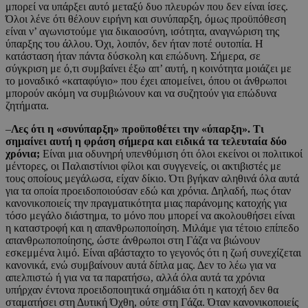
μπορεί να υπάρξει αυτό μεταξύ δυο πλευρών που δεν είναι ίσες.
Όλοι λένε ότι θέλουν ειρήνη και συνύπαρξη, όμως προϋπόθεση
είναι ν’ αγωνιστούμε για δικαιοσύνη, ισότητα, αναγνώριση της
ύπαρξης του άλλου. Όχι, λοιπόν, δεν ήταν ποτέ ουτοπία. Η
κατάσταση ήταν πάντα δύσκολη και επώδυνη. Σήμερα, σε
σύγκριση με ό,τι συμβαίνει έξω απ’ αυτή, η κοινότητα μοιάζει με
το μοναδικό «καταφύγιο» που έχει απομείνει, όπου οι άνθρωποι
μπορούν ακόμη να συμβιώνουν και να συζητούν για επώδυνα
ζητήματα.
–
Λες ότι η «συνύπαρξη» προϋποθέτει την «ύπαρξη». Τι
σημαίνει αυτή η φράση σήμερα και ειδικά τα τελευταία δύο
χρόνια;
Είναι μια οδυνηρή υπενθύμιση ότι όλοι εκείνοι οι πολιτικοί
μέντορες, οι Παλαιστίνιοι φίλοι και συγγενείς, οι ακτιβιστές με
τους οποίους μεγάλωσα, είχαν δίκιο. Ότι βγήκαν αληθινά όλα αυτά
για τα οποία προειδοποιούσαν εδώ και χρόνια. Δηλαδή, πως όταν
κανονικοποιείς την πραγματικότητα μιας παράνομης κατοχής για
τόσο μεγάλο διάστημα, το μόνο που μπορεί να ακολουθήσει είναι
η καταστροφή και η απανθρωποποίηση. Μιλάμε για τέτοιο επίπεδο
απανθρωποποίησης, ώστε άνθρωποι στη Γάζα να βιώνουν
εσκεμμένα λιμό. Είναι αβάσταχτο το γεγονός ότι η ζωή συνεχίζεται
κανονικά, ενώ συμβαίνουν αυτά δίπλα μας. Δεν το λέω για να
απελπιστώ ή για να τα παρατήσω, αλλά όλα αυτά τα χρόνια
υπήρχαν έντονα προειδοποιητικά σημάδια ότι η κατοχή δεν θα
σταματήσει στη Δυτική Όχθη, ούτε στη Γάζα. Όταν κανονικοποιείς