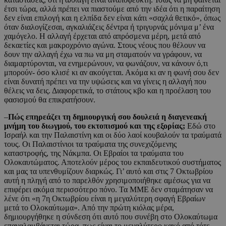
έτσι τώρα, αλλά πρέπει να πιαστούμε από την ιδέα ότι η παραίτηση
δεν είναι επιλογή και η ελπίδα δεν είναι κάτι «σαχλά θετικό», όπως
όταν διαλογίζεσαι, αγκαλιάζεις δέντρα ή τριγυρνάς μόνιμα μ’ ένα
χαμόγελο. Η αλλαγή έρχεται από απρόσμενα μέρη, μετά από
δεκαετίες και μακροχρόνιο αγώνα. Στους νέους που θέλουν να
δουν την αλλαγή έχω να πω να μη σταματούν να γράφουν, να
διαμαρτύρονται, να ενημερώνουν, να φωνάζουν, να κάνουν ό,τι
μπορούν- όσο κλισέ κι αν ακούγεται. Ακόμα κι αν η φωνή σου δεν
είναι δυνατή πρέπει να την υψώσεις και να γίνεις η αλλαγή που
θέλεις να δεις. Διαφορετικά, το στάτους κβο και η προέλαση του
φασισμού θα επικρατήσουν.
–
Πώς επηρεάζει τη δημιουργική σου δουλειά η διαγενεακή
μνήμη του διωγμού, του εκτοπισμού και της εξορίας;
Εδώ στο
Ισραήλ και την Παλαιστίνη και οι δύο λαοί κουβαλούν τα τραύματά
τους. Οι Παλαιστίνιοι τα τραύματα της συνεχιζόμενης
καταστροφής, της Νάκμπα. Οι Εβραίοι τα τραύματα του
Ολοκαυτώματος. Αποτελούν μέρος του εκπαιδευτικού συστήματος
και μας τα υπενθυμίζουν διαρκώς. Γι’ αυτό και στις 7 Οκτωβρίου
αυτή η πληγή από το παρελθόν χρησιμοποιήθηκε αμέσως για να
επιφέρει ακόμα περισσότερο πόνο. Τα ΜΜΕ δεν σταμάτησαν να
λένε ότι «η 7η Οκτωβρίου είναι η μεγαλύτερη σφαγή Εβραίων
μετά το Ολοκαύτωμα». Από την πρώτη κιόλας μέρα,
δημιουργήθηκε η σύνδεση ότι αυτό που συνέβη στο Ολοκαύτωμα
επαναλαμβάνεται τώρα, πως είναι το μεγαλύτερο κακό από τότε.