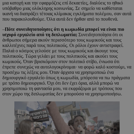
μια κατοχή και την εφαρμόζεις επί δεκαετίες, διαλύεις το ηθικό
υπόβαθρο μιας ολόκληρης κοινωνίας. Σε σημείο να καθίσταται
ικανή να διαπράξει τέτοιας κλίμακας εγκλήματα πολέμου, σαν αυτά
που παρακολουθούμε. Όλα αυτά δεν ήρθαν από το πουθενά.
–
Πότε συνειδητοποίησες ότι η κωμωδία μπορεί να είναι πιο
ισχυρό εργαλείο από τη διπλωματία;
Συνειδητοποίησα ότι οι
άνθρωποι σήμερα ακούν περισσότερο τους κωμικούς και τους
καλλιτέχνες παρά τους πολιτικούς. Οι ρόλοι έχουν αντιστραφεί.
Παλιά ο κόσμος γελούσε με τους κωμικούς και άκουγε τους
πολιτικούς. Τώρα γελάει με τους πολιτικούς και ακούει τους
κωμικούς. Όταν βρισκόμουν στον πολιτικό στίβο, ένιωσα ότι
έπρεπε συνεχώς να αυτολογοκρίνομαι· να φορώ καλό κοστούμι, να
προσέχω τις λέξεις μου. Όταν άρχισα να χρησιμοποιώ ένα
δημιουργικό εργαλείο όπως η κωμωδία, μπόρεσα να πω πράγματα
με τρόπο δημιουργικό. Όχι ότι δεν έχει όρια, αλλά μπορώ να
χρησιμοποιώ τη φαντασία μου, να εκφράζομαι με τρόπους που
στον χώρο της διπλωματίας δεν μπορούσα να χρησιμοποιήσω.