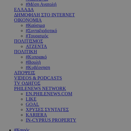
#Μέση Ανατολή
ΕΛΛΑΔΑ
ΔΗΜΟΦΙΛΗ ΣΤΟ INTERNET
ΟΙΚΟΝΟΜΙΑ
#Καύσιμα
#Συνταξιοδοτικό
#Τουρισμός
ΠΟΛΙΤΙΣΜΟΣ
ΑΤΖΕΝΤΑ
ΠΟΛΙΤΙΚΗ
#Κυπριακό
#Βουλή
#Κυβέρνηση
ΑΠΟΨΕΙΣ
VIDEOS & PODCASTS
TV ΟΔΗΓΟΣ
PHILENEWS NETWORK
EN.PHILENEWS.COM
LIKE
GOAL
ΧΡΥΣΕΣ ΣΥΝΤΑΓΕΣ
KARIERA
IN-CYPRUS PROPERTY
#Καιρός