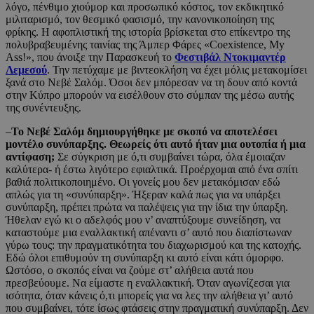
λόγο, πένθιμο χιούμορ και προσωπικό κόστος, τον εκδικητικό
μιλιταρισμό, τον θεσμικό φασισμό, την κανονικοποίηση της
φρίκης. Η αφοπλιστική της ιστορία βρίσκεται στο επίκεντρο της
πολυβραβευμένης ταινίας της Άμπερ Φάρες «Coexistence, My
Ass!», που άνοιξε την Παρασκευή το
Φεστιβάλ Ντοκιμαντέρ
Λεμεσού
. Την πετύχαμε με βιντεοκλήση να έχει μόλις μετακομίσει
ξανά στο Νεβέ Σαλόμ. Όσοι δεν μπόρεσαν να τη δουν από κοντά
στην Κύπρο μπορούν να εισέλθουν στο σύμπαν της μέσω αυτής
της συνέντευξης.
–
Το Νεβέ Σαλόμ δημιουργήθηκε με σκοπό να αποτελέσει
μοντέλο συνύπαρξης. Θεωρείς ότι αυτό ήταν μια ουτοπία ή μια
αντίφαση;
Σε σύγκριση με ό,τι συμβαίνει τώρα, όλα έμοιαζαν
καλύτερα- ή έστω λιγότερο εφιαλτικά. Προέρχομαι από ένα σπίτι
βαθιά πολιτικοποιημένο. Οι γονείς μου δεν μετακόμισαν εδώ
απλώς για τη «συνύπαρξη». Ήξεραν καλά πως για να υπάρξει
συνύπαρξη, πρέπει πρώτα να παλέψεις για την ίδια την ύπαρξη.
Ήθελαν εγώ κι ο αδελφός μου ν’ αναπτύξουμε συνείδηση, να
καταστούμε μια εναλλακτική απέναντι σ’ αυτό που διαπίστωναν
γύρω τους: την πραγματικότητα του διαχωρισμού και της κατοχής.
Εδώ όλοι επιθυμούν τη συνύπαρξη κι αυτό είναι κάτι όμορφο.
Ωστόσο, ο σκοπός είναι να ζούμε στ’ αλήθεια αυτά που
πρεσβεύουμε. Να είμαστε η εναλλακτική. Όταν αγωνίζεσαι για
ισότητα, όταν κάνεις ό,τι μπορείς για να λες την αλήθεια γι’ αυτό
που συμβαίνει, τότε ίσως φτάσεις στην πραγματική συνύπαρξη. Δεν