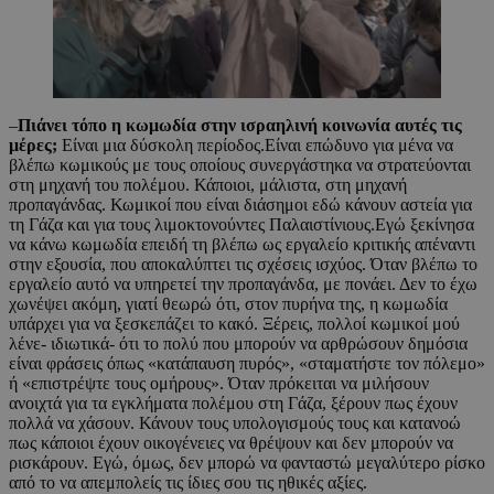
–
Πιάνει τόπο η κωμωδία στην ισραηλινή κοινωνία αυτές τις
μέρες;
Είναι μια δύσκολη περίοδος.Είναι επώδυνο για μένα να
βλέπω κωμικούς με τους οποίους συνεργάστηκα να στρατεύονται
στη μηχανή του πολέμου. Κάποιοι, μάλιστα, στη μηχανή
προπαγάνδας. Κωμικοί που είναι διάσημοι εδώ κάνουν αστεία για
τη Γάζα και για τους λιμοκτονούντες Παλαιστίνιους.Εγώ ξεκίνησα
να κάνω κωμωδία επειδή τη βλέπω ως εργαλείο κριτικής απέναντι
στην εξουσία, που αποκαλύπτει τις σχέσεις ισχύος. Όταν βλέπω το
εργαλείο αυτό να υπηρετεί την προπαγάνδα, με πονάει. Δεν το έχω
χωνέψει ακόμη, γιατί θεωρώ ότι, στον πυρήνα της, η κωμωδία
υπάρχει για να ξεσκεπάζει το κακό. Ξέρεις, πολλοί κωμικοί μού
λένε- ιδιωτικά- ότι το πολύ που μπορούν να αρθρώσουν δημόσια
είναι φράσεις όπως «κατάπαυση πυρός», «σταματήστε τον πόλεμο»
ή «επιστρέψτε τους ομήρους». Όταν πρόκειται να μιλήσουν
ανοιχτά για τα εγκλήματα πολέμου στη Γάζα, ξέρουν πως έχουν
πολλά να χάσουν. Κάνουν τους υπολογισμούς τους και κατανοώ
πως κάποιοι έχουν οικογένειες να θρέψουν και δεν μπορούν να
ρισκάρουν. Εγώ, όμως, δεν μπορώ να φανταστώ μεγαλύτερο ρίσκο
από το να απεμπολείς τις ίδιες σου τις ηθικές αξίες.