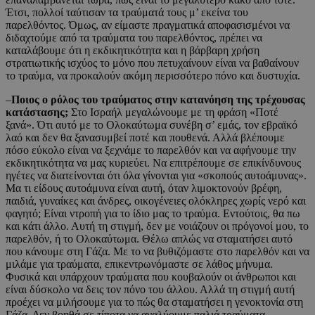
Έτσι, πολλοί ταύτισαν τα τραύματά τους μ’ εκείνα του
παρελθόντος. Όμως, αν είμαστε πραγματικά αποφασισμένοι να
διδαχτούμε από τα τραύματα του παρελθόντος, πρέπει να
καταλάβουμε ότι η εκδικητικότητα και η βάρβαρη χρήση
στρατιωτικής ισχύος το μόνο που πετυχαίνουν είναι να βαθαίνουν
το τραύμα, να προκαλούν ακόμη περισσότερο πόνο και δυστυχία.
–
Ποιος ο ρόλος του τραύματος στην κατανόηση της τρέχουσας
κατάστασης;
Στο Ισραήλ μεγαλώνουμε με τη φράση «Ποτέ
ξανά». Ότι αυτό με το Ολοκαύτωμα συνέβη σ’ εμάς, τον εβραϊκό
λαό και δεν θα ξανασυμβεί ποτέ και πουθενά. Αλλά βλέπουμε
πόσο εύκολο είναι να ξεχνάμε το παρελθόν και να αφήνουμε την
εκδικητικότητα να μας κυριεύει. Να επιτρέπουμε σε επικίνδυνους
ηγέτες να διατείνονται ότι όλα γίνονται για «σκοπούς αυτοάμυνας».
Μα τι είδους αυτοάμυνα είναι αυτή, όταν λιμοκτονούν βρέφη,
παιδιά, γυναίκες και άνδρες, οικογένειες ολόκληρες χωρίς νερό και
φαγητό; Είναι ντροπή για το ίδιο μας το τραύμα. Εντούτοις, θα πω
και κάτι άλλο. Αυτή τη στιγμή, δεν με νοιάζουν οι πρόγονοί μου, το
παρελθόν, ή το Ολοκαύτωμα. Θέλω απλώς να σταματήσει αυτό
που κάνουμε στη Γάζα. Με το να βυθιζόμαστε στο παρελθόν και να
μιλάμε για τραύματα, επικεντρωνόμαστε σε λάθος μήνυμα.
Φυσικά και υπάρχουν τραύματα που κουβαλούν οι άνθρωποι και
είναι δύσκολο να δεις τον πόνο του άλλου. Αλλά τη στιγμή αυτή
προέχει να μιλήσουμε για το πώς θα σταματήσει η γενοκτονία στη
Γάζα. Δεν βοηθά σε τίποτα να αναλύουμε παλιά τραύματα.