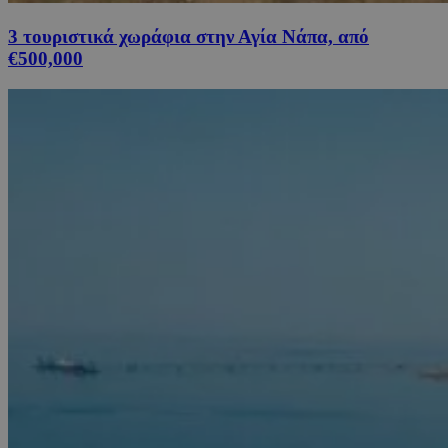
3 τουριστικά χωράφια στην Αγία Νάπα, από
€500,000