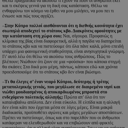
Θέλω πραγματικά να ακούσω τι έχουν να πουν οι άνθρωποι εκεί
και τι σκέψεις γεννά για τη δική σας κατάσταση. Θέλω να
ενθαρρύνω τον κόσμο να έρθει να μου μιλήσει, να μου πει τι
ένιωσε και πώς τους αγγίζει.
–
Στην Κύπρο πολλοί αισθάνονται ότι η διεθνής κοινότητα έχει
σιωπηλά αποδεχτεί το στάτους κβο. Διακρίνεις ομοιότητες με
την κατάσταση στη χώρα σου;
Ναι, σίγουρα. Προφανώς η
κλίμακα της βίας είναι διαφορετική, αλλά η παγίδα να διατηρείται
το στάτους κβο και να πιστεύουμε ότι όλα πάνε καλά, μόνο επειδή
υπάρχει μια φαινομενική σταθερότητα, είναι ανησυχητικά γνώριμη.
Γι’ αυτό λέω ότι θέλω να ακούσω τους ανθρώπους. Πώς το
βλέπουν; Νιώθουν ότι ζουν σε μια «φούσκα» που κάποια στιγμή
θα σκάσει; Στα δικά μου μέρη, πάντως, κάποιοι εδώ και χρόνια
προειδοποιούμε ότι το στάτους κβο δεν είναι βιώσιμο.
–
Τι θα έλεγες σ’ έναν νεαρό Κύπριο, δεύτερης ή τρίτης
μεταπολεμικής γενιάς, που μεγάλωσε σε διαιρεμένο νησί και
νιώθει μουδιασμένος ή αποκαρδιωμένος μπροστά στο
ενδεχόμενο πολιτικής αλλαγής;
Πρώτα απ’ όλα ότι τον
καταλαβαίνω απόλυτα. Δεν είναι εύκολο. Η ελπίδα και η αλλαγή
δεν είναι κάτι που έρχεται μέσα σε λίγες μέρες. Είναι μακρά
διαδικασία, προϋποθέτει αγώνες και μάχες μεγάλων αποστάσεων.
Πρέπει να πιστεύουμε, όπως και στο παρελθόν που οι άνθρωποι
κατάφεραν να ελευθερωθούν και να επιβιώσουν από φρικτές
καταστάσεις, ότι η αλλαγή είναι αναπόφευκτη. Ίσως να μη φαίνεται