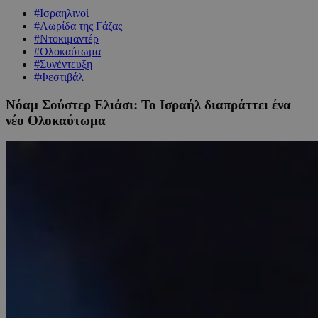
#Ισραηλινοί
#Λωρίδα της Γάζας
#Ντοκιμαντέρ
#Ολοκαύτωμα
#Συνέντευξη
#Φεστιβάλ
Νόαμ Σούστερ Ελιάσι: Το Ισραήλ διαπράττει ένα
νέο Ολοκαύτωμα