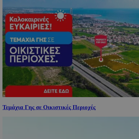
Τεμάχια Γης σε Οικιστικές Περιοχές