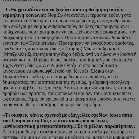
–
Τι θα χρειαζόταν για να ξεφύγει από τη θεώρηση αυτή η
ισραηλινή κοινωνία;
Νομίζω ότι αναλογεί τεράστια ευθύνη στο
εκπαιδευτικό σύστημα, στα μέσα ενημέρωσης, στους ανθρώπους
που εκλέγουμε να μας εκπροσωπούν, σε όλες τις προηγούμενες
κυβερνήσεις που προτίμησαν να επεκτείνουν τους εποικισμούς, τον
διαχωρισμό και το απαρτχάιντ. Προτίμησαν να κάνουν διακρίσεις
εναντίον των Παλαιστινίων. Προτίμησαν να ενισχύσουν φασίστες,
εγκληματίες πολιτικούς όπως ο (Ιταμάρ) Μπεν-Γκβιρ και ο
(Μπεζαλέλ) Σμότριτς και την άκρα δεξιά, αντί να δώσουν εξουσία ή
αναγνώριση σε Παλαιστίνιους πολίτες του Ισραήλ που είναι μέλη
της Κνεσέτ, όπως λ.χ. ο Αϊμάν Οντέχ- ο οποίος πρόσφατα
κινδύνευσε να αποπεμφθεί από την Κνεσέτ. Ειδικά όταν
Παλαιστίνιοι πολίτες του Ισραήλ δίνουν το παράδειγμα της
δημοκρατίας, της ισότητας και της ηγεσίας, η εβραϊκή ισραηλινή
ηγεσία τους βλέπει ως απειλή. Αντί να τους ενδυναμώνει, να τους
προβάλει ως πρότυπα, τους αποκλείει και δεν τους αντιμετωπίζει
ως εταίρους. Άρα, θα χρειαστεί μια πραγματική επανάσταση για να
αποδυναμωθεί ο φασισμός που κυριεύει τη χώρα.
–
Τι σκέψεις κάνεις σχετικά με εξαγγελίες σχεδίων όπως αυτά
του Τραμπ για τη Γάζα κι όταν ακούς όρους όπως
«ανθρωπιστική μετεγκατάσταση»; Σε τι μέλλον παραπέμπουν;
Από τη μια δεν με εκπλήσσουν πια κι από την άλλη δεν μπορώ να
πιστέψω ότι αυτή είναι η πραγματικότητα και πρέπει να καθόμαστε