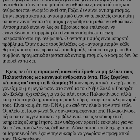
αντιτίθεσαι στον σκοτωμό τόσων ανθρώπων, ανάμεσά τους και
άνθρωποι που γνωρίζω εκεί στη Γάζα, δεν είναι αντισημιτισμός.
Στην πραγματικότητα, αντισημιτικό είναι να αποκαλείς αντισημίτη
όποιον εναντιώνεται στη μαζική εξολόθρευση αθώων ανθρώπων.
Αντισημιτικό είναι να λες σε Εβραίους που επιλέγουν να
εναντιώνονται στη φρίκη ότι είναι «αντισημίτες» επειδή
υπερασπίζονται την ανθρωπιά. Ο αντισημιτισμός είναι υπαρκτό
πρόβλημα. Όταν όμως τσουβαλιάζεις ως «αντισημιτισμό» κάθε
θεμιτή κριτική στις πρακτικές του Ισραήλ, κάποια στιγμή που θα
συμβούν πραγματικά περιστατικά αντισημιτισμού, ο κόσμος δεν θα
μπορεί να τα δει.
–
Έχεις πει ότι η ισραηλινή κοινωνία έμαθε να μη βλέπει τους
Παλαιστίνιους ως κανονικά ανθρώπινα όντα. Πώς ξεφεύγει
κάποιος απ’ αυτή τη θεώρηση;
Ήμουν πραγματικά τυχερή που οι
γονείς μου με μεγάλωσαν στο πνεύμα του Νέβε Σαλόμ/ Γουαχάτ
αλ- Σαλάμ, όχι απλώς για να ζω πλάι στους Παλαιστίνιους, αλλά
και μέσα στην ζωή, ταυτότητα, κουλτούρα, ιστορία και κληρονομιά
τους. Είναι κομμάτι του DNA μου από την ηλικία των επτά ετών.
Οι πλείστοι Ισραηλινοί δεν συναναστρέφονται ποτέ Παλαιστίνιους,
πέρα από επαγγελματικά περιβάλλοντα- όπως νοσοκομεία ή
υπηρεσίες εξυπηρέτησης. Δεν υπάρχουν αρκετές ευκαιρίες για να
δει ο ένας τον άλλον ως άνθρωπο. Λόγω αυτού του διαχωρισμού,
οι Ισραηλινοί δεν έχουν την ευκαιρία να γνωρίσουν πραγματικά
τους Παλαιστίνιους.