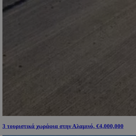
3 τουριστικά χωράφια στην Αλαμινό, €4,000,000