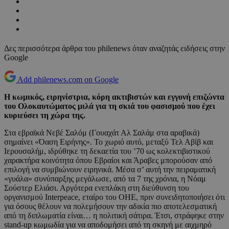
Δες περισσότερα άρθρα του philenews όταν αναζητάς ειδήσεις στην
Google
Add philenews.com on Google
Η κωμικός, ειρηνίστρια, κόρη ακτιβιστών και εγγονή επιζώντα
του Ολοκαυτώματος μιλά για τη σκιά του φασισμού που έχει
κυριεύσει τη χώρα της.
Στα εβραϊκά Νεβέ Σαλόμ (Γουαχάτ Αλ Σαλάμ στα αραβικά)
σημαίνει «Όαση Ειρήνης». Το χωριό αυτό, μεταξύ Τελ Αβίβ και
Ιερουσαλήμ, ιδρύθηκε τη δεκαετία του ’70 ως κολεκτιβιστικού
χαρακτήρα κοινότητα όπου Εβραίοι και Άραβες μπορούσαν από
επιλογή να συμβιώνουν ειρηνικά. Μέσα σ’ αυτή την πειραματική
«γυάλα» συνύπαρξης μεγάλωσε, από τα 7 της χρόνια, η Νόαμ
Σούστερ Ελιάσι. Αργότερα ενεπλάκη στη διεύθυνση του
οργανισμού Interpeace, εταίρο του ΟΗΕ, πριν συνειδητοποιήσει ότι
για όσους θέλουν να πολεμήσουν την αδικία πιο αποτελεσματική
από τη διπλωματία είναι… η πολιτική σάτιρα. Έτσι, στράφηκε στην
stand-up κωμωδία για να αποδομήσει από τη σκηνή με αιχμηρό