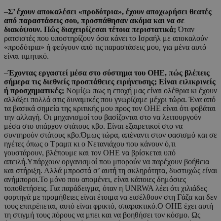
–
Σ’ έχουν αποκαλέσει «προδότρια», έχουν αποχωρήσει θεατές
από παραστάσεις σου, προσπάθησαν ακόμα και να σε
διακόψουν. Πώς διαχειρίζεσαι τέτοια περιστατικά;
Όταν
ρατσιστές που υποστηρίζουν όσα κάνει το Ισραήλ με αποκαλούν
«προδότρια» ή φεύγουν από τις παραστάσεις μου, για μένα αυτό
είναι τιμητικό.
–
Έχοντας εργαστεί μέσα στο σύστημα του ΟΗΕ, πώς βλέπεις
σήμερα τις διεθνείς προσπάθειες ειρήνευσης; Είναι ειλικρινείς
ή προσχηματικές;
Νομίζω πως η εποχή μας είναι ολέθρια κι έχουν
αλλάξει πολλά στις δυναμικές που γνωρίζαμε μέχρι τώρα. Ένα από
τα βασικά σημεία της κριτικής μου προς τον ΟΗΕ είναι ότι φοβάται
την αλλαγή. Οι μηχανισμοί του βασίζονται στο να λειτουργούν
μέσα στο υπάρχον στάτους κβο. Είναι εξαιρετικοί στο να
συντηρούν στάτους κβο.Όμως τώρα, απέναντι στον φασισμό και σε
ηγέτες όπως ο Τραμπ κι ο Νετανιάχου που κάνουν ό,τι
γουστάρουν, βλέπουμε και τον ΟΗΕ να βρίσκεται υπό
απειλή.Υπάρχουν οργανισμοί που μπορούν να παρέχουν βοήθεια
και στήριξη. Αλλά μπροστά σ’ αυτή τη σκληρότητα, δυστυχώς είναι
ανήμποροι.Το μόνο που απομένει, είναι κάποιες δημόσιες
τοποθετήσεις. Για παράδειγμα, όταν η UNRWA λέει ότι χιλιάδες
φορτηγά με προμήθειες είναι έτοιμα να εισέλθουν στη Γάζα και δεν
τους επιτρέπεται, αυτό είναι φρικτό, σπαρακτικό.Ο ΟΗΕ έχει αυτή
τη στιγμή τους πόρους να μπει και να βοηθήσει τον κόσμο. Ως