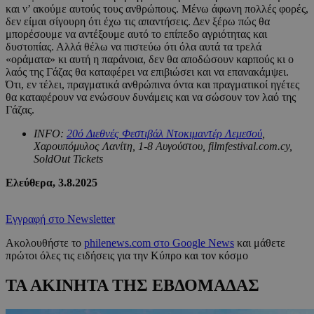
και ν’ ακούμε αυτούς τους ανθρώπους. Μένω άφωνη πολλές φορές,
δεν είμαι σίγουρη ότι έχω τις απαντήσεις. Δεν ξέρω πώς θα
μπορέσουμε να αντέξουμε αυτό το επίπεδο αγριότητας και
δυστοπίας. Αλλά θέλω να πιστεύω ότι όλα αυτά τα τρελά
«οράματα» κι αυτή η παράνοια, δεν θα αποδώσουν καρπούς κι ο
λαός της Γάζας θα καταφέρει να επιβιώσει και να επανακάμψει.
Ότι, εν τέλει, πραγματικά ανθρώπινα όντα και πραγματικοί ηγέτες
θα καταφέρουν να ενώσουν δυνάμεις και να σώσουν τον λαό της
Γάζας.
INFO:
20ό Διεθνές Φεστιβάλ Ντοκιμαντέρ Λεμεσού
,
Χαρουπόμυλος Λανίτη, 1-8 Αυγούστου, filmfestival.com.cy,
SoldOut Tickets
Ελεύθερα, 3.8.2025
Εγγραφή στο Newsletter
Ακολουθήστε το
philenews.com στο Google News
και μάθετε
πρώτοι όλες τις ειδήσεις για την Κύπρο και τον κόσμο
ΤΑ ΑΚΙΝΗΤΑ ΤΗΣ ΕΒΔΟΜΑΔΑΣ