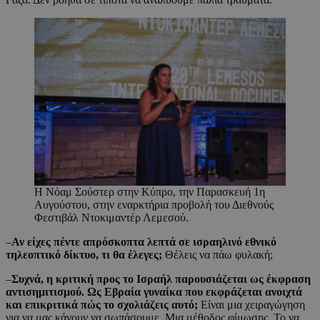
Η Νόαμ Σούστερ στην Κύπρο, την Παρασκευή 1η
Αυγούστου, στην εναρκτήρια προβολή του Διεθνούς
Φεστιβάλ Ντοκιμαντέρ Λεμεσού.
–
Αν είχες πέντε απρόσκοπτα λεπτά σε ισραηλινό εθνικό
τηλεοπτικό δίκτυο, τι θα έλεγες;
Θέλεις να πάω φυλακή;
–
Συχνά, η κριτική προς το Ισραήλ παρουσιάζεται ως έκφραση
αντισημιτισμού. Ως Εβραία γυναίκα που εκφράζεται ανοιχτά
και επικριτικά πώς το σχολιάζεις αυτό;
Είναι μια χειραγώγηση
για να μας κάνουν να σωπάσουμε. Μια μέθοδος φίμωσης. Το να