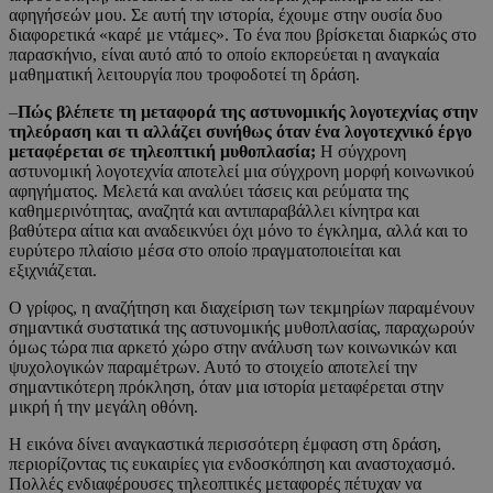
αφηγήσεών μου. Σε αυτή την ιστορία, έχουμε στην ουσία δυο
διαφορετικά «καρέ με ντάμες». Το ένα που βρίσκεται διαρκώς στο
παρασκήνιο, είναι αυτό από το οποίο εκπορεύεται η αναγκαία
μαθηματική λειτουργία που τροφοδοτεί τη δράση.
–
Πώς βλέπετε τη μεταφορά της αστυνομικής λογοτεχνίας στην
τηλεόραση και τι αλλάζει συνήθως όταν ένα λογοτεχνικό έργο
μεταφέρεται σε τηλεοπτική μυθοπλασία;
Η σύγχρονη
αστυνομική λογοτεχνία αποτελεί μια σύγχρονη μορφή κοινωνικού
αφηγήματος. Μελετά και αναλύει τάσεις και ρεύματα της
καθημερινότητας, αναζητά και αντιπαραβάλλει κίνητρα και
βαθύτερα αίτια και αναδεικνύει όχι μόνο το έγκλημα, αλλά και το
ευρύτερο πλαίσιο μέσα στο οποίο πραγματοποιείται και
εξιχνιάζεται.
Ο γρίφος, η αναζήτηση και διαχείριση των τεκμηρίων παραμένουν
σημαντικά συστατικά της αστυνομικής μυθοπλασίας, παραχωρούν
όμως τώρα πια αρκετό χώρο στην ανάλυση των κοινωνικών και
ψυχολογικών παραμέτρων. Αυτό το στοιχείο αποτελεί την
σημαντικότερη πρόκληση, όταν μια ιστορία μεταφέρεται στην
μικρή ή την μεγάλη οθόνη.
Η εικόνα δίνει αναγκαστικά περισσότερη έμφαση στη δράση,
περιορίζοντας τις ευκαιρίες για ενδοσκόπηση και αναστοχασμό.
Πολλές ενδιαφέρουσες τηλεοπτικές μεταφορές πέτυχαν να