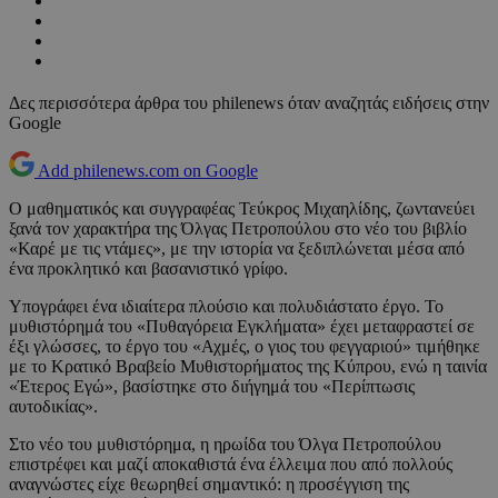
Δες περισσότερα άρθρα του philenews όταν αναζητάς ειδήσεις στην
Google
Add philenews.com on Google
Ο μαθηματικός και συγγραφέας Τεύκρος Μιχαηλίδης, ζωντανεύει
ξανά τον χαρακτήρα της Όλγας Πετροπούλου στο νέο του βιβλίο
«Καρέ με τις ντάμες», με την ιστορία να ξεδιπλώνεται μέσα από
ένα προκλητικό και βασανιστικό γρίφο.
Υπογράφει ένα ιδιαίτερα πλούσιο και πολυδιάστατο έργο. Το
μυθιστόρημά του «Πυθαγόρεια Εγκλήματα» έχει μεταφραστεί σε
έξι γλώσσες, το έργο του «Αχμές, ο γιος του φεγγαριού» τιμήθηκε
με το Κρατικό Βραβείο Μυθιστορήματος της Κύπρου, ενώ η ταινία
«Έτερος Εγώ», βασίστηκε στο διήγημά του «Περίπτωσις
αυτοδικίας».
Στο νέο του μυθιστόρημα, η ηρωίδα του Όλγα Πετροπούλου
επιστρέφει και μαζί αποκαθιστά ένα έλλειμα που από πολλούς
αναγνώστες είχε θεωρηθεί σημαντικό: η προσέγγιση της