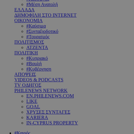
#Μέση Ανατολή
ΕΛΛΑΔΑ
ΔΗΜΟΦΙΛΗ ΣΤΟ INTERNET
ΟΙΚΟΝΟΜΙΑ
#Καύσιμα
#Συνταξιοδοτικό
#Τουρισμός
ΠΟΛΙΤΙΣΜΟΣ
ΑΤΖΕΝΤΑ
ΠΟΛΙΤΙΚΗ
#Κυπριακό
#Βουλή
#Κυβέρνηση
ΑΠΟΨΕΙΣ
VIDEOS & PODCASTS
TV ΟΔΗΓΟΣ
PHILENEWS NETWORK
EN.PHILENEWS.COM
LIKE
GOAL
ΧΡΥΣΕΣ ΣΥΝΤΑΓΕΣ
KARIERA
IN-CYPRUS PROPERTY
#Καιρός