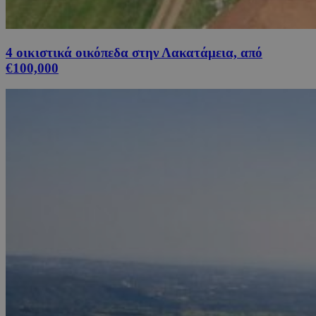
4 οικιστικά οικόπεδα στην Λακατάμεια, από
€100,000