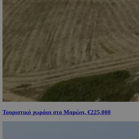
Τουριστικό χωράφι στο Μαρώνι, €225,000