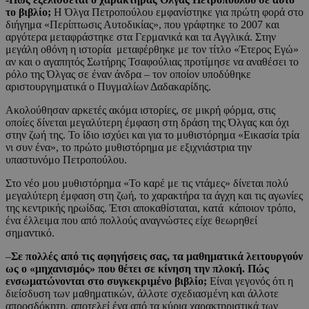
το βιβλίο;
Η Όλγα Πετροπούλου εμφανίστηκε για πρώτη φορά στο
διήγημα «Περίπτωσις Αυτοδικίας», που γράφτηκε το 2007 και
αργότερα μεταφράστηκε στα Γερμανικά και τα Αγγλικά. Στην
μεγάλη οθόνη η ιστορία μεταφέρθηκε με τον τίτλο «Έτερος Εγώ»
αν και ο αγαπητός Σωτήρης Τσαφούλιας προτίμησε να αναθέσει το
ρόλο της Όλγας σε έναν άνδρα – τον οποίον υποδύθηκε
αριστουργηματικά ο Πυγμαλίων Δαδακαρίδης.
Ακολούθησαν αρκετές ακόμα ιστορίες, σε μικρή φόρμα, στις
οποίες δίνεται μεγαλύτερη έμφαση στη δράση της Όλγας και όχι
στην ζωή της. Το ίδιο ισχύει και για το μυθιστόρημα «Εικασία τρία
νι συν ένα», το πρώτο μυθιστόρημα με εξιχνιάστρια την
υπαστυνόμο Πετροπούλου.
Στο νέο μου μυθιστόρημα «Το καρέ με τις ντάμες» δίνεται πολύ
μεγαλύτερη έμφαση στη ζωή, το χαρακτήρα τα άγχη και τις αγωνίες
της κεντρικής ηρωίδας. Έτσι αποκαθίσταται, κατά κάποιον τρόπο,
ένα έλλειμα που από πολλούς αναγνώστες είχε θεωρηθεί
σημαντικό.
–
Σε πολλές από τις αφηγήσεις σας, τα μαθηματικά λειτουργούν
ως ο «μηχανισμός» που θέτει σε κίνηση την πλοκή. Πώς
ενσωματώνονται στο συγκεκριμένο βιβλίο;
Είναι γεγονός ότι η
διείσδυση των μαθηματικών, άλλοτε σχεδιασμένη και άλλοτε
απροσδόκητη, αποτελεί ένα από τα κύρια χαρακτηριστικά των