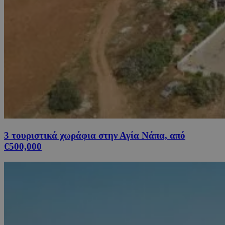
3 τουριστικά χωράφια στην Αγία Νάπα, από
€500,000