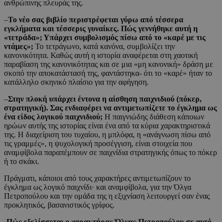
ανθρώπινης πλευράς της.
–
Το νέο σας βιβλίο περιστρέφεται γύρω από τέσσερα
εγκλήματα και τέσσερις γυναίκες. Πώς γεννήθηκε αυτή η
«τετράδα»; Υπάρχει συμβολισμός πίσω από το «καρέ με τις
ντάμες»;
To τετράγωνο, κατά κανόνα, συμβολίζει την
κανονικότητα. Καθώς αυτή η ιστορία αναφέρεται στη χαοτική
παραβίαση της κανονικότητας και σε μια «μη κανονική» δράση με
σκοπό την αποκατάστασή της, φαντάστηκα- ότι το «καρέ» ήταν το
κατάλληλο σκηνικό πλαίσιο για την αφήγηση.
–
Στην πλοκή υπάρχει έντονα η αίσθηση παιχνιδιού (πόκερ,
στρατηγική). Σας ενδιαφέρει να αντιμετωπίζετε το έγκλημα ως
ένα είδος λογικού παιχνιδιού;
Η παιγνιώδης διάθεση κάποιων
ηρώων αυτής της ιστορίας είναι ένα από τα κύρια χαρακτηριστικά
της. Η διαχείριση του τυχαίου, η μπλόφα, η «ανάγνωση πίσω από
τις γραμμές», η ψυχολογική προσέγγιση, είναι στοιχεία που
αναμφίβολα παραπέμπουν σε παιχνίδια στρατηγικής όπως το πόκερ
ή το σκάκι.
Πράγματι, κάποιοι από τους χαρακτήρες αντιμετωπίζουν το
έγκλημα ως λογικό παιχνίδι· και αναμφίβολα, για την Όλγα
Πετροπούλου και την ομάδα της η εξιχνίαση λειτουργεί σαν ένας
προκλητικός, βασανιστικός γρίφος.
-Πώς εξελίσσεται ο χαρακτήρας Όλγας Πετροπούλου σε αυτό