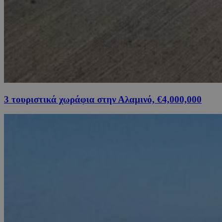
3 τουριστικά χωράφια στην Αλαμινό, €4,000,000