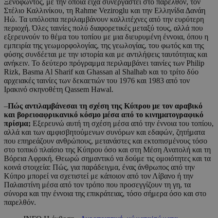
Ξενοφώντος, με την οποία είχα συνεργαστεί στο παρελθόν, τον
Στέλιο Καλλινίκου, τη Rahme Veziroglu και την Ελληνίδα Δανάη
Ηώ. Τα υπόλοιπα περιλαμβάνουν καλλιτέχνες από την ευρύτερη
περιοχή. Όλες ταινίες πολύ διαφορετικές μεταξύ τους, αλλά που
εξερευνούν το θέμα του τοπίου με μια διευρυμένη έννοια, όπου η
εμπειρία της γεωμορφολογίας, της γεωλογίας, του φωτός και της
φύσης συνδέεται με την ιστορία και με αντιλήψεις ταυτότητας και
ανήκειν. Το δεύτερο πρόγραμμα περιλαμβάνει ταινίες των Philip
Rizk, Basma Al Sharif και Ghassan al Shalhab και το τρίτο δύο
αρχειακές ταινίες των δεκαετιών του 1976 και 1983 από τον
Ιρακινό σκηνοθέτη Qassem Hawal.
–
Πώς αντιλαμβάνεσαι τη σχέση της Κύπρου με τον αραβικό
και βορειοαφρικανικό κόσμο μέσα από το κινηματογραφικό
πρίσμα;
Εξερευνώ αυτή τη σχέση μέσα από την έννοια του τοπίου,
αλλά και των αμφισβητούμενων συνόρων και εδαφών, ζητήματα
που επηρεάζουν ανθρώπους, μετανάστες και εκτοπισμένους τόσο
στο τοπικό πλαίσιο της Κύπρου όσο και στη Μέση Ανατολή και τη
Βόρεια Αφρική. Θεωρώ σημαντικό να δούμε τις ομοιότητες και τα
κοινά στοιχεία: Πώς, για παράδειγμα, ένας άνθρωπος από την
Κύπρο μπορεί να σχετιστεί με κάποιον από τον Λίβανο ή την
Παλαιστίνη μέσα από τον τρόπο που προσεγγίζουν τη γη, τα
σύνορα και την έννοια της επικράτειας, τόσο σήμερα όσο και στο
παρελθόν.