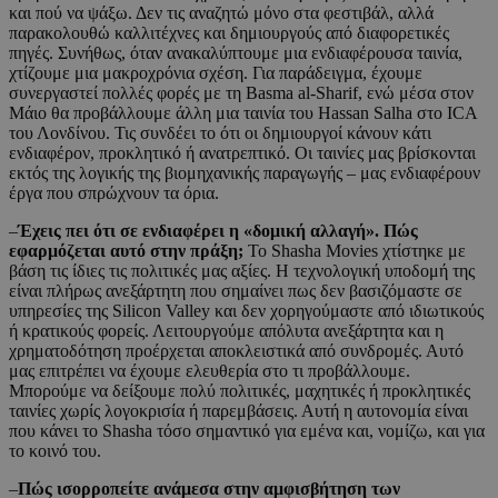
και πού να ψάξω. Δεν τις αναζητώ μόνο στα φεστιβάλ, αλλά
παρακολουθώ καλλιτέχνες και δημιουργούς από διαφορετικές
πηγές. Συνήθως, όταν ανακαλύπτουμε μια ενδιαφέρουσα ταινία,
χτίζουμε μια μακροχρόνια σχέση. Για παράδειγμα, έχουμε
συνεργαστεί πολλές φορές με τη Basma al-Sharif, ενώ μέσα στον
Μάιο θα προβάλλουμε άλλη μια ταινία του Hassan Salha στο ICA
του Λονδίνου. Τις συνδέει το ότι οι δημιουργοί κάνουν κάτι
ενδιαφέρον, προκλητικό ή ανατρεπτικό. Οι ταινίες μας βρίσκονται
εκτός της λογικής της βιομηχανικής παραγωγής – μας ενδιαφέρουν
έργα που σπρώχνουν τα όρια.
–
Έχεις πει ότι σε ενδιαφέρει η «δομική αλλαγή». Πώς
εφαρμόζεται αυτό στην πράξη;
Το Shasha Movies χτίστηκε με
βάση τις ίδιες τις πολιτικές μας αξίες. Η τεχνολογική υποδομή της
είναι πλήρως ανεξάρτητη που σημαίνει πως δεν βασιζόμαστε σε
υπηρεσίες της Silicon Valley και δεν χορηγούμαστε από ιδιωτικούς
ή κρατικούς φορείς. Λειτουργούμε απόλυτα ανεξάρτητα και η
χρηματοδότηση προέρχεται αποκλειστικά από συνδρομές. Αυτό
μας επιτρέπει να έχουμε ελευθερία στο τι προβάλλουμε.
Μπορούμε να δείξουμε πολύ πολιτικές, μαχητικές ή προκλητικές
ταινίες χωρίς λογοκρισία ή παρεμβάσεις. Αυτή η αυτονομία είναι
που κάνει το Shasha τόσο σημαντικό για εμένα και, νομίζω, και για
το κοινό του.
–
Πώς ισορροπείτε ανάμεσα στην αμφισβήτηση των