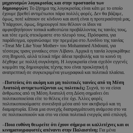
μηχανισμών λογοκρισίας και στην προστασία των
δημιουργών;
Το ζήτημα της λογοκρισίας είναι κάτι με το οποίο
έχουμε βρεθεί αντιμέτωποι πάρα πολλές φορές. Δεν θα βάζαμε,
όμως, ποτέ κάποιον σε κίνδυνο και αυτή είναι η προτεραιότητά μας.
Υπάρχουν, όμως, δημιουργοί που θέλουν οι ίδιοι να
αμφισβητήσουν τοπικά καθεστώτα προβάλλοντας τις ταινίες τους,
και τότε εμείς στεκόμαστε στο πλευρό τους. Πρόσφατα, για
παράδειγμα, οργανώσαμε την πρεμιέρα στο Λονδίνο της ταινίας
«Treat Me Like Your Mother» του Mohammed Abdouni, για
τέσσερις τρανς γυναίκες στον Λίβανο. Αρχικά η ταινία λογοκρίθηκε
στη Βηρυτό, αλλά τελικά πήρε άδεια προβολής και το κοινό τη
δέχθηκε με πολλή συγκίνηση. Η λογοκρισία είναι σχεδόν εγγενές
κομμάτι της δημιουργίας τέχνης που είναι προκλητική ή
ανατρεπτική σε συγκεκριμένα γεωγραφικά και πολιτικά πλαίσια.
–
Πιστεύεις ότι ακόμη και μη πολιτικές ταινίες από τη Μέση
Ανατολή αντιμετωπίζονται ως πολιτικές;
Συχνά, το να είσαι
άνθρωπος από τη Μέση Ανατολή στη Δύση σημαίνει ότι
πολιτικοποιείσαι είτε το θέλεις είτε όχι. Άλλες φορές
πολιτικοποιούμαστε συνειδητά μέσα από τον ακτιβισμό και τη
διαμαρτυρία. Είναι μια συνεχής διαπραγμάτευση ανάμεσα στο να
σε πολιτικοποιούν και στο να είσαι πολιτικά ενεργός από επιλογή.
–
Ποια ευθύνη θεωρείτε ότι έχουν σήμερα οι καλλιτέχνες και οι
κινηματογραφιστές απέναντι στην Παλαιστίνη;
Για μένα