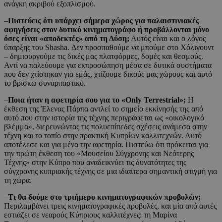
ανάγκη ακριβού εξοπλισμού.
–
Πιστεύεις ότι υπάρχει σήμερα χώρος για παλαιστινιακές
αφηγήσεις στον δυτικό κινηματογράφο ή προβάλλονται μόνο
όσες είναι «αποδεκτές» από τη Δύση;
Αυτός είναι και ο λόγος
ύπαρξης του Shasha. Δεν προσπαθούμε να μπούμε στο Χόλιγουντ
– δημιουργούμε τις δικές μας πλατφόρμες, δομές και θεσμούς.
Αντί να παλεύουμε για εκπροσώπηση μέσα σε δυτικά συστήματα
που δεν χτίστηκαν για εμάς, χτίζουμε δικούς μας χώρους και αυτό
το βρίσκω συναρπαστικό.
–
Ποια ήταν η αφετηρία σου για το «Only Terrestrial»;
Η
έκθεση της Έλενας Πάρπα αντλεί το σημείο εκκίνησής της από
αυτό που στην ιστορία της τέχνης περιγράφεται ως «οικολογικό
βλέμμα», διερευνώντας τις πολυεπίπεδες σχέσεις ανάμεσα στην
τέχνη και το τοπίο στην πρακτική Κυπρίων καλλιτεχνών. Αυτό
αποτέλεσε και για μένα την αφετηρία. Πιστεύω ότι πρόκειται για
την πρώτη έκθεση του «Μουσείου Σύγχρονης και Νεότερης
Τέχνης» στην Κύπρο που αναδεικνύει τις δυνατότητες της
σύγχρονης κυπριακής τέχνης σε μια ιδιαίτερα σημαντική στιγμή για
τη χώρα.
–
Τι θα δούμε στο τριήμερο κινηματογραφικών προβολών;
Περιλαμβάνει τρεις κινηματογραφικές προβολές, και μία από αυτές
εστιάζει σε νεαρούς Κύπριους καλλιτέχνες: τη Μαρίνα