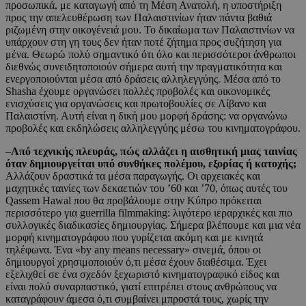
προσωπικά, με καταγωγή από τη Μέση Ανατολή, η υποστήριξη
προς την απελευθέρωση των Παλαιστινίων ήταν πάντα βαθιά
ριζωμένη στην οικογένειά μου. Το δικαίωμα των Παλαιστινίων να
υπάρχουν στη γη τους δεν ήταν ποτέ ζήτημα προς συζήτηση για
μένα. Θεωρώ πολύ σημαντικό ότι όλο και περισσότεροι άνθρωποι
διεθνώς συνειδητοποιούν σήμερα αυτή την πραγματικότητα και
ενεργοποιούνται μέσα από δράσεις αλληλεγγύης. Μέσα από το
Shasha έχουμε οργανώσει πολλές προβολές και οικονομικές
ενισχύσεις για οργανώσεις και πρωτοβουλίες σε Λίβανο και
Παλαιστίνη. Αυτή είναι η δική μου μορφή δράσης: να οργανώνω
προβολές και εκδηλώσεις αλληλεγγύης μέσω του κινηματογράφου.
–
Από τεχνικής πλευράς, πώς αλλάζει η αισθητική μιας ταινίας
όταν δημιουργείται υπό συνθήκες πολέμου, εξορίας ή κατοχής;
Αλλάζουν δραστικά τα μέσα παραγωγής. Οι αρχειακές και
μαχητικές ταινίες των δεκαετιών του ’60 και ’70, όπως αυτές του
Qassem Hawal που θα προβάλουμε στην Κύπρο πρόκειται
περισσότερο για guerrilla filmmaking: λιγότερο ιεραρχικές και πιο
συλλογικές διαδικασίες δημιουργίας. Σήμερα βλέπουμε και μια νέα
μορφή κινηματογράφου που γυρίζεται ακόμη και με κινητά
τηλέφωνα. Ένα «by any means necessary» σινεμά, όπου οι
δημιουργοί χρησιμοποιούν ό,τι μέσα έχουν διαθέσιμα. Έχει
εξελιχθεί σε ένα σχεδόν ξεχωριστό κινηματογραφικό είδος και
είναι πολύ συναρπαστικό, γιατί επιτρέπει στους ανθρώπους να
καταγράφουν άμεσα ό,τι συμβαίνει μπροστά τους, χωρίς την