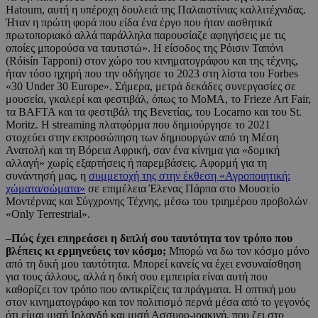
Hatoum, αυτή η υπέροχη δουλειά της Παλαιστίνιας καλλιτέχνιδας.
Ήταν η πρώτη φορά που είδα ένα έργο που ήταν αισθητικά
πρωτοποριακό αλλά παράλληλα παρουσίαζε αφηγήσεις με τις
οποίες μπορούσα να ταυτιστώ». Η είσοδος της Ρόισιν Ταπόνι
(Róisín Tapponi) στον χώρο του κινηματογράφου και της τέχνης,
ήταν τόσο ηχηρή που την οδήγησε το 2023 στη λίστα του Forbes
«30 Under 30 Europe». Σήμερα, μετρά δεκάδες συνεργασίες σε
μουσεία, γκαλερί και φεστιβάλ, όπως το MoMA, το Frieze Art Fair,
τα BAFTA και τα φεστιβάλ της Βενετίας, του Locarno και του St.
Moritz. Η streaming πλατφόρμα που δημιούργησε το 2021
στοχεύει στην εκπροσώπηση των δημιουργών από τη Μέση
Ανατολή και τη Βόρεια Αφρική, σαν ένα κίνημα για «δομική
αλλαγή» χωρίς εξαρτήσεις ή παρεμβάσεις. Αφορμή για τη
συνάντησή μας, η
συμμετοχή της στην έκθεση «Αγροποιητική:
χώματα/σώματα»
σε επιμέλεια Έλενας Πάρπα στο Μουσείο
Μοντέρνας και Σύγχρονης Τέχνης, μέσω του τριημέρου προβολών
«Only Terrestrial».
–
Πώς έχει επηρεάσει η διπλή σου ταυτότητα τον τρόπο που
βλέπεις κι ερμηνεύεις τον κόσμο;
Μπορώ να δω τον κόσμο μόνο
από τη δική μου ταυτότητα. Μπορεί κανείς να έχει ενσυναίσθηση
για τους άλλους, αλλά η δική σου εμπειρία είναι αυτή που
καθορίζει τον τρόπο που αντικρίζεις τα πράγματα. Η οπτική μου
στον κινηματογράφο και τον πολιτισμό περνά μέσα από το γεγονός
ότι είμαι μισή Ιρλανδή και μισή Ασσυρο-ιρακινή, που ζει στο