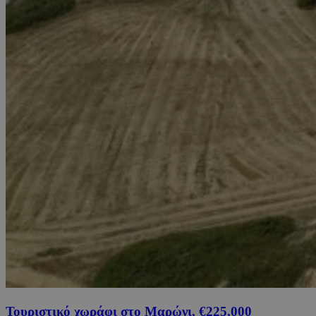
Τουριστικό χωράφι στο Μαρώνι, €225,000