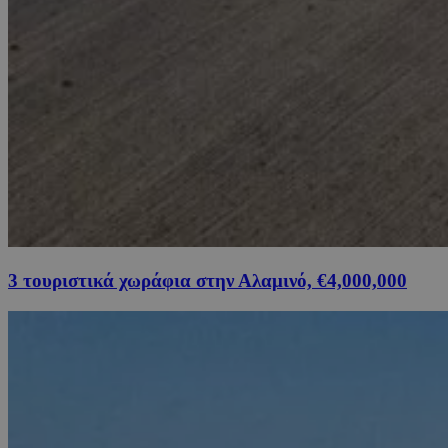
3 τουριστικά χωράφια στην Αλαμινό, €4,000,000