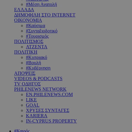
#Μέση Ανατολή
ΕΛΛΑΔΑ
ΔΗΜΟΦΙΛΗ ΣΤΟ INTERNET
ΟΙΚΟΝΟΜΙΑ
#Καύσιμα
#Συνταξιοδοτικό
#Τουρισμός
ΠΟΛΙΤΙΣΜΟΣ
ΑΤΖΕΝΤΑ
ΠΟΛΙΤΙΚΗ
#Κυπριακό
#Βουλή
#Κυβέρνηση
ΑΠΟΨΕΙΣ
VIDEOS & PODCASTS
TV ΟΔΗΓΟΣ
PHILENEWS NETWORK
EN.PHILENEWS.COM
LIKE
GOAL
ΧΡΥΣΕΣ ΣΥΝΤΑΓΕΣ
KARIERA
IN-CYPRUS PROPERTY
#Καιρός