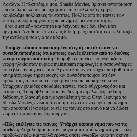
Λονδίνο. Η πλατφόρμα μου, Shasha Movies, βρίσκει ανταπόκριση
επειδή όλοι πλέον προερχόμαστε από πολλαπλά μέρη ή
κουβαλάμε πολλαπλές ταυτότητες. Πολλές από τις ταινίες των
νεότερων δημιουργών της περιοχής εξερευνούν αυτή τη
«θραυσματική» ταυτότητα και δείχνουν πως δεν είναι κάτι
αρνητικό. Αντίθετα, το να έχεις δύο ή τρεις ταυτότητες εμπλουτίζει
την αντίληψή σου για τον κόσμο.
–
Υπήρξε κάποια συγκεκριμένη στιγμή που σε έκανε να
συνειδητοποιήσεις ότι κάποιες φωνές έλειπαν από το διεθνές
κινηματογραφικό τοπίο;
Οι αραβικές ταινίες που γνώριζα σε
νεαρή ηλικία ήταν κυρίως mainstream παραγωγές ή σαπουνόπερες
που έβλεπαν οι γονείς μου. Άρχισα λοιπόν να ψάχνω πιο βαθιά τον
κινηματογράφο της περιοχής και συνειδητοποίησα ότι δεν
πρόκειται για κάτι που αφορά μόνο ένα περιορισμένο κοινό.
Υπάρχουν χιλιάδες σπουδαίες ταινίες, τόσο σύγχρονες όσο και
ιστορικές. Το πρόβλημα, λοιπόν, δεν ήταν η έλλειψη, αλλά η
διάδοση, η διανομή και η αρχειοθέτησή τους. Όταν ξεκίνησα το
Shasha Movies, ένιωσα ότι συμμετείχα σε ένα ευρύτερο κίνημα
που προσπαθεί να φέρει αυτές τις ταινίες στο κοινό και να δώσει
χώρο σε σπουδαίους δημιουργούς.
–
Πώς επιλέγεις τις ταινίες; Υπάρχει κάποιο νήμα που να τις
συνδέει;
Ασχολούμαι με τον προγραμματισμό κινηματογραφικών
προβολών εδώ και πολλά χρόνια, οπότε γνωρίζω καλά τη σκηνή