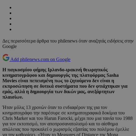
Δες περισσότερα άρθρα του philenews όταν αναζητάς ειδήσεις στην
Google
Add philenews.com on Google
Η παγκοσμίου φήμης Ιρλανδο-ιρακινή θεωρητικός
κινηματογράφου και δημιουργός της πλατφόρμας Sasha
Movies είναι πεπεισμένη πως το ζητούμενο δεν είναι η
εκπροσώπηση σε δυτικά συστήματα που δεν φτιάχτηκαν για
εμάς, αλλά η δημιουργία των δικών μας, ανεξάρτητων
πλαισίων.
Ήταν μόλις 13 χρονών όταν το ενδιαφέρον της για τον
κινηματογράφο την παρέσυρε σε κινηματογραφικά δοκίμια του
Chris Marker και του Harun Farocki, μέχρι που μια ταινία του 1988
για τον εκτοπισμό, τον αποπροσανατολισμό και το αίσθημα
απώλειας που προκαλεί ο χωρισμός εξαιτίας του πολέμου έμελλε
να την καθορίσει. «Ήταν το Measures of Distance της Mona