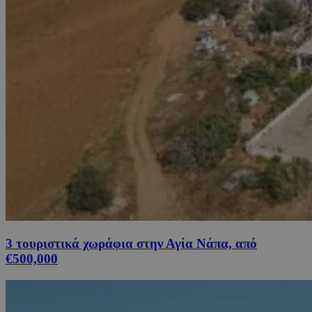
3 τουριστικά χωράφια στην Αγία Νάπα, από
€500,000