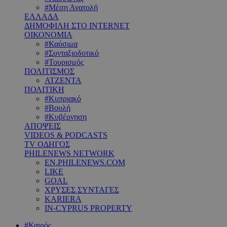
#Μέση Ανατολή
ΕΛΛΑΔΑ
ΔΗΜΟΦΙΛΗ ΣΤΟ INTERNET
ΟΙΚΟΝΟΜΙΑ
#Καύσιμα
#Συνταξιοδοτικό
#Τουρισμός
ΠΟΛΙΤΙΣΜΟΣ
ΑΤΖΕΝΤΑ
ΠΟΛΙΤΙΚΗ
#Κυπριακό
#Βουλή
#Κυβέρνηση
ΑΠΟΨΕΙΣ
VIDEOS & PODCASTS
TV ΟΔΗΓΟΣ
PHILENEWS NETWORK
EN.PHILENEWS.COM
LIKE
GOAL
ΧΡΥΣΕΣ ΣΥΝΤΑΓΕΣ
KARIERA
IN-CYPRUS PROPERTY
#Καιρός