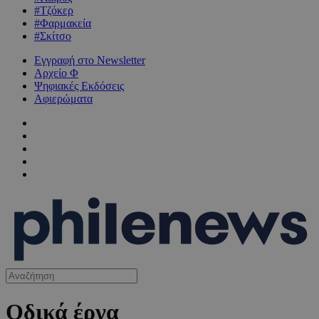
#Τζόκερ
#Φαρμακεία
#Σκίτσο
Εγγραφή στο Newsletter
Αρχείο Φ
Ψηφιακές Εκδόσεις
Αφιερώματα
Οδικά έργα