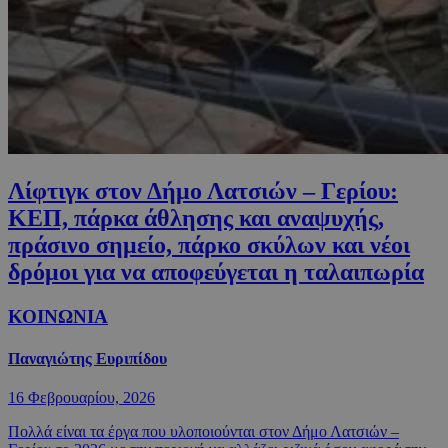
Λίφτιγκ στον Δήμο Λατσιών – Γερίου:
ΚΕΠ, πάρκα άθλησης και αναψυχής,
πράσινο σημείο, πάρκο σκύλων και νέοι
δρόμοι για να αποφεύγεται η ταλαιπωρία
ΚΟΙΝΩΝΙΑ
Παναγιώτης Ευριπίδου
16 Φεβρουαρίου, 2026
Πολλά είναι τα έργα που υλοποιούνται στον Δήμο Λατσιών –