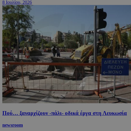
8 Ιουλίου, 2026
Πού… ξαναρχίζουν -πάλι- οδικά έργα στη Λευκωσία
newsroom