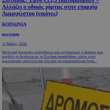
Αλλάζει ο οδικός χάρτης στην επαρχία
Αμμοχώστου (εικόνες)
ΚΟΙΝΩΝΙΑ
newsroom
11 Μαΐου, 2026
Μετά από δεκαετίες συζητήσεων και σχεδιασμού, ο δρόμος που
συνδέει τη Δερύνεια με τη Σωτήρα παραδόθηκε πλέον στην
κυκλοφορία, αποτελώντας ένα από τα σημαντικότερα έργα...