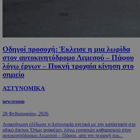
Οδηγοί προσοχή: Έκλεισε η μια λωρίδα
στον αυτοκινητόδρομο Λεμεσού – Πάφου
λόγω έργων – Πυκνή τροχαία κίνηση στο
σημείο
ΑΣΤΥΝΟΜΙΚΑ
newsroom
28 Φεβρουαρίου, 2026
Ανακοίνωση εξέδωσε η Αστυνομία σχετικά με την κατάσταση στο
οδικό δίκτυο. Όπως αναφέρει, λόγω εργασιών καθαρισμού στον
αυτοκινητόδρομο Λεμεσού – Πάφου, από την περιοχή του...