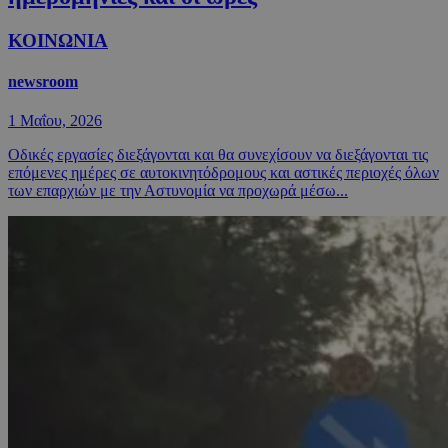
ΚΟΙΝΩΝΙΑ
newsroom
1 Μαΐου, 2026
Οδικές εργασίες διεξάγονται και θα συνεχίσουν να διεξάγονται τις
επόμενες ημέρες σε αυτοκινητόδρομους και αστικές περιοχές όλων
των επαρχιών με την Αστυνομία να προχωρά μέσω...