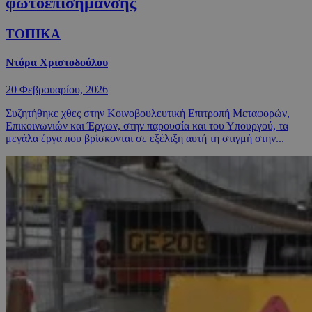
φωτοεπισήμανσης
ΤΟΠΙΚΑ
Ντόρα Χριστοδούλου
20 Φεβρουαρίου, 2026
Συζητήθηκε χθες στην Κοινοβουλευτική Επιτροπή Μεταφορών,
Επικοινωνιών και Έργων, στην παρουσία και του Υπουργού, τα
μεγάλα έργα που βρίσκονται σε εξέλιξη αυτή τη στιγμή στην...