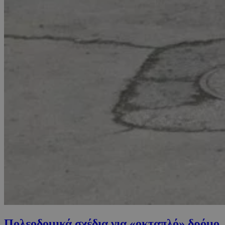
Πολεοδομικά σχέδια για «οκταπλό» δρόμο