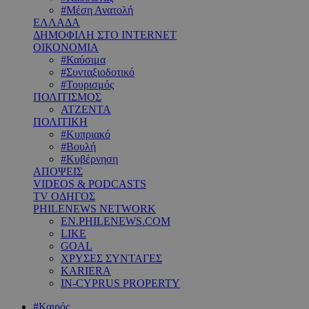
#Μέση Ανατολή
ΕΛΛΑΔΑ
ΔΗΜΟΦΙΛΗ ΣΤΟ INTERNET
ΟΙΚΟΝΟΜΙΑ
#Καύσιμα
#Συνταξιοδοτικό
#Τουρισμός
ΠΟΛΙΤΙΣΜΟΣ
ΑΤΖΕΝΤΑ
ΠΟΛΙΤΙΚΗ
#Κυπριακό
#Βουλή
#Κυβέρνηση
ΑΠΟΨΕΙΣ
VIDEOS & PODCASTS
TV ΟΔΗΓΟΣ
PHILENEWS NETWORK
EN.PHILENEWS.COM
LIKE
GOAL
ΧΡΥΣΕΣ ΣΥΝΤΑΓΕΣ
KARIERA
IN-CYPRUS PROPERTY
#Καιρός