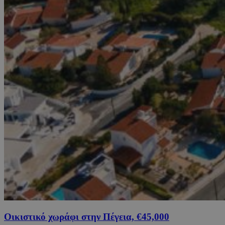
Οικιστικό χωράφι στην Πέγεια, €45,000