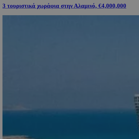
3 τουριστικά χωράφια στην Αλαμινό, €4,000,000