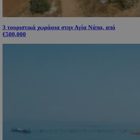
3 τουριστικά χωράφια στην Αγία Νάπα, από
€500,000