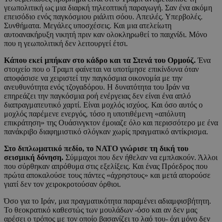
γεωπολιτική ως μια διαρκή τηλεοπτική παραγωγή. Σαν ένα ακόμη
επεισόδιο ενός παγκόσμιου ριάλιτι σόου. Απειλές. Υπερβολές.
Συνθήματα. Μεγάλες υποσχέσεις. Και μια ατελείωτη
αυτοανακήρυξη νικητή πριν καν ολοκληρωθεί το παιχνίδι. Μόνο
που η γεωπολιτική δεν λειτουργεί έτσι.
Κάπου εκεί μπήκαν στο κάδρο και τα Στενά του Ορμούζ.
Ένα
στοιχείο που ο Τραμπ φαίνεται να υποτίμησε επικίνδυνα όταν
αποφάσισε να χειριστεί την παγκόσμια οικονομία με την
ανευθυνότητα ενός τζογαδόρου. Η δυνατότητα του Ιράν να
επηρεάζει την παγκόσμια ροή ενέργειας δεν είναι ένα απλό
διαπραγματευτικό χαρτί. Είναι μοχλός ισχύος. Και όσο αυτός ο
μοχλός παρέμενε ενεργός, τόσο η υποτιθέμενη «απόλυτη
επικράτηση» της Ουάσινγκτον έμοιαζε όλο και περισσότερο με ένα
πανάκριβο διαφημιστικό σλόγκαν χωρίς πραγματικό αντίκρισμα.
Στο διπλωματικό πεδίο, το ΝΑΤΟ γνώρισε τη δική του
σεισμική δόνηση.
Σύμμαχοι που δεν ήθελαν να εμπλακούν. Άλλοι
που σύρθηκαν απρόθυμα στις εξελίξεις. Και ένας Πρόεδρος που
πρώτα αποκαλούσε τους πάντες «άχρηστους» και μετά απορούσε
γιατί δεν τον χειροκροτούσαν όρθιοι.
Όσο για το Ιράν, μια πραγματικότητα παραμένει αδιαμφισβήτητη.
Το θεοκρατικό καθεστώς των μουλάδων -όσο και αν δεν μας
αρέσει ο τρόπος με τον οποίο βασανίζει το λαό του- όχι μόνο δεν