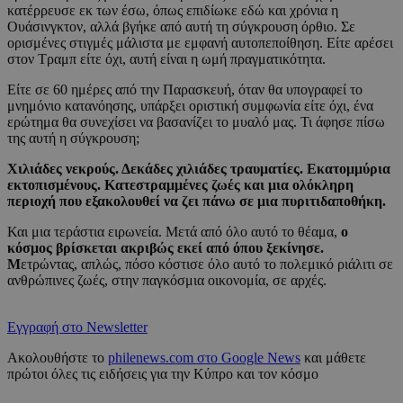
κατέρρευσε εκ των έσω, όπως επιδίωκε εδώ και χρόνια η
Ουάσινγκτον, αλλά βγήκε από αυτή τη σύγκρουση όρθιο. Σε
ορισμένες στιγμές μάλιστα με εμφανή αυτοπεποίθηση. Είτε αρέσει
στον Τραμπ είτε όχι, αυτή είναι η ωμή πραγματικότητα.
Είτε σε 60 ημέρες από την Παρασκευή, όταν θα υπογραφεί το
μνημόνιο κατανόησης, υπάρξει οριστική συμφωνία είτε όχι, ένα
ερώτημα θα συνεχίσει να βασανίζει το μυαλό μας. Τι άφησε πίσω
της αυτή η σύγκρουση;
Χιλιάδες νεκρούς. Δεκάδες χιλιάδες τραυματίες. Εκατομμύρια
εκτοπισμένους. Κατεστραμμένες ζωές και μια ολόκληρη
περιοχή που εξακολουθεί να ζει πάνω σε μια πυριτιδαποθήκη.
Και μια τεράστια ειρωνεία. Μετά από όλο αυτό το θέαμα,
ο
κόσμος βρίσκεται ακριβώς εκεί από όπου ξεκίνησε.
Μ
ετρώντας, απλώς, πόσο κόστισε όλο αυτό το πολεμικό ριάλιτι σε
ανθρώπινες ζωές, στην παγκόσμια οικονομία, σε αρχές.
Εγγραφή στο Newsletter
Ακολουθήστε το
philenews.com στο Google News
και μάθετε
πρώτοι όλες τις ειδήσεις για την Κύπρο και τον κόσμο