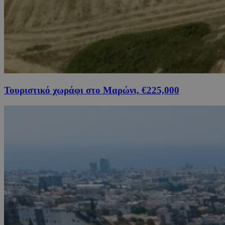
Τουριστικό χωράφι στο Μαρώνι, €225,000