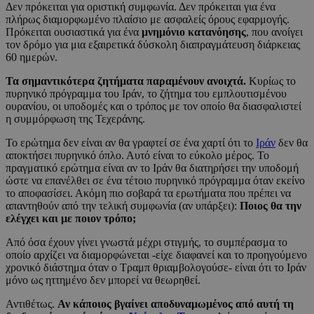
Δεν πρόκειται για οριστική συμφωνία. Δεν πρόκειται για ένα
πλήρως διαμορφωμένο πλαίσιο με ασφαλείς όρους εφαρμογής.
Πρόκειται ουσιαστικά για ένα
μνημόνιο κατανόησης
, που ανοίγει
τον δρόμο για μια εξαιρετικά δύσκολη διαπραγμάτευση διάρκειας
60 ημερών.
Τα σημαντικότερα ζητήματα παραμένουν ανοιχτά.
Κυρίως το
πυρηνικό πρόγραμμα του Ιράν, το ζήτημα του εμπλουτισμένου
ουρανίου, οι υποδομές και ο τρόπος με τον οποίο θα διασφαλιστεί
η συμμόρφωση της Τεχεράνης.
Το ερώτημα δεν είναι αν θα γραφτεί σε ένα χαρτί ότι το
Ιράν
δεν θα
αποκτήσει πυρηνικό όπλο. Αυτό είναι το εύκολο μέρος. Το
πραγματικό ερώτημα είναι αν το Ιράν θα διατηρήσει την υποδομή
ώστε να επανέλθει σε ένα τέτοιο πυρηνικό πρόγραμμα όταν εκείνο
το αποφασίσει. Ακόμη πιο σοβαρά τα ερωτήματα που πρέπει να
απαντηθούν από την τελική συμφωνία (αν υπάρξει):
Ποιος θα την
ελέγχει και με ποιον τρόπο;
Από όσα έχουν γίνει γνωστά μέχρι στιγμής, το συμπέρασμα το
οποίο αρχίζει να διαμορφώνεται -είχε διαφανεί και το προηγούμενο
χρονικό διάστημα όταν ο Τραμπ θριαμβολογούσε- είναι ότι το Ιράν
μόνο ως ηττημένο δεν μπορεί να θεωρηθεί.
Αντιθέτως.
Αν κάποιος βγαίνει αποδυναμωμένος από αυτή τη