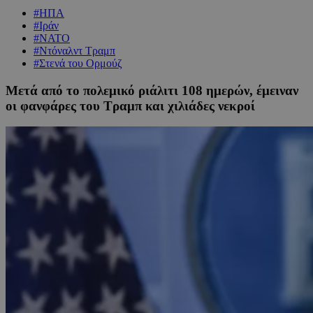
#ΗΠΑ
#Ιράν
#ΝΑΤΟ
#Ντόναλντ Τραμπ
#Στενά του Ορμούζ
Μετά από το πολεμικό ριάλιτι 108 ημερών, έμειναν
οι φανφάρες του Τραμπ και χιλιάδες νεκροί