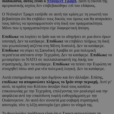
διαδικασία, αυτός είναι ο
Ντόναλντ Τραμπ
.
Διότι η εικόνα της
αμερικανικής ισχύος δεν επιβεβαιώθηκε επί του εδάφους.
Ο Ντόναλντ Τραμπ εισήλθε σε αυτή την κρίση με τη γνωστή του
βεβαιότητα ότι θα επιβάλει τους δικούς του όρους και θα αναγκάσει
τους πάντες να προσαρμοστούν στη δική του πραγματικότητα.
Μόνο που η πραγματικότητα είχε διαφορετική άποψη.
Επιδίωκε
να λυγίσει το Ιράν και να το οδηγήσει σε μια άνευ όρων
υποταγή. Δεν τα κατάφερε.
Επιδίωκε
να επιβάλει πλήρως τη δική
του γεωπολιτική ατζέντα στη Μέση Ανατολή. Δεν τα κατάφερε.
Επιδίωκε
να σύρει τη Σαουδική Αραβία σε μια πολεμική
περιπέτεια απέναντι στην Τεχεράνη. Δεν τα κατάφερε.
Επιδίωκε
να
μετατρέψει το ΝΑΤΟ σε πολλαπλασιαστή της δικής του
στρατηγικής. Δεν τα κατάφερε.
Επιδίωκε
να πείσει την Ευρώπη να
στοιχηθεί πίσω από μια νέα πολεμική λογική. Δεν τα κατάφερε.
Αυτά επισημαίναμε και προ διμήνου και δεν άλλαξαν. Επίσης,
επιδίωκε να απομονώσει πλήρως το Ιράν στην περιοχή.
Αντί γι’
αυτό, τα κράτη του Κόλπου άνοιξαν δικά τους κανάλια
επικοινωνίας με την Τεχεράνη, επιλέγοντας τον ρεαλισμό και την
ασφάλεια αντί την επικίνδυνη τυφλή ευθυγράμμιση με την
Ουάσινγκτον. Αν αυτό δεν συνιστά μια σοβαρή στρατηγική
αποτυχία, τότε η λέξη αποτυχία έχει χάσει το νόημά της.
Το θεμελιώδες πρόβλημα είναι ότι ο Τραμπ αντιμετώπισε τη