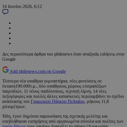
16 Ιουνίου 2026, 6:12
Δες περισσότερα άρθρα του philenews όταν αναζητάς ειδήσεις στην
Google
Add philenews.com on Google
Τέσσερα νέα υπαίθρια γυμναστήρια, νέες φυτεύσεις σε
έκταση190.000τ.μ., δύο υπαίθριους χώρους επιτραπέζιων
παιχνιδιών, 11 νέους παιδότοπους, τεχνητή λίμνη, 14 νέες
πεζογέφυρες και πολλές άλλες κατασκευές περιλαμβάνει το σχέδιο
ανάπλασης του
Γραμμικού Πάρκου Πεδιαίου
, μήκους 11,8
χιλιομέτρων.
Ήδη, έγινε δημόσια παρουσίαση της σχετικής μελέτης και
υπεβλήθησαν εισηγήσεις από οργανωμένα σύνολα και πολίτες των
τριών δήμων
τους οποίους διασχίζει το πάρκο (Λευκωσίας,