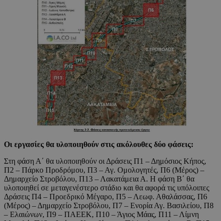
Οι εργασίες θα υλοποιηθούν στις ακόλουθες δύο φάσεις:
Στη φάση Α΄ θα υλοποιηθούν οι Δράσεις Π1 – Δημόσιος Κήπος,
Π2 – Πάρκο Προδρόμου, Π3 – Αγ. Ομολογητές, Π6 (Μέρος) –
Δημαρχείο Στροβόλου, Π13 – Λακατάμεια Α. Η φάση Β΄ θα
υλοποιηθεί σε μεταγενέστερο στάδιο και θα αφορά τις υπόλοιπες
Δράσεις Π4 – Προεδρικό Μέγαρο, Π5 – Λεωφ. Αθαλάσσας, Π6
(Μέρος) – Δημαρχείο Στροβόλου, Π7 – Ενορία Αγ. Βασιλείου, Π8
– Ελαιώνων, Π9 – ΠΑΕΕΚ, Π10 – Άγιος Μάας, Π11 – Λίμνη