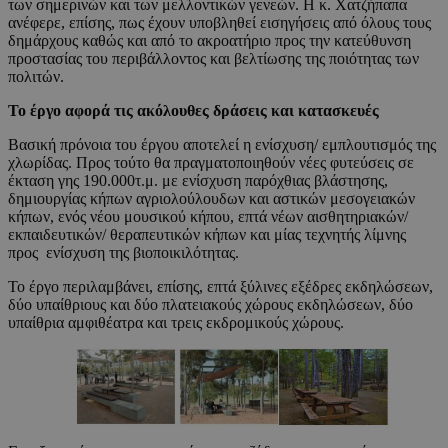
των σημερινών και των μελλοντικών γενεών. Η κ. Χατζήπαπα
ανέφερε, επίσης, πως έχουν υποβληθεί εισηγήσεις από όλους τους
δημάρχους καθώς και από το ακροατήριο προς την κατεύθυνση
προστασίας του περιβάλλοντος και βελτίωσης της ποιότητας των
πολιτών.
Το έργο αφορά τις ακόλουθες δράσεις και κατασκευές
Βασική πρόνοια του έργου αποτελεί η ενίσχυση/ εμπλουτισμός της
χλωρίδας. Προς τούτο θα πραγματοποιηθούν νέες φυτεύσεις σε
έκταση γης 190.000τ.μ. με ενίσχυση παρόχθιας βλάστησης,
δημιουργίας κήπων αγριολούλουδων και αστικών μεσογειακών
κήπων, ενός νέου μουσικού κήπου, επτά νέων αισθητηριακών/
εκπαιδευτικών/ θεραπευτικών κήπων και μίας τεχνητής λίμνης
προς ενίσχυση της βιοποικιλότητας.
Το έργο περιλαμβάνει, επίσης, επτά ξύλινες εξέδρες εκδηλώσεων,
δύο υπαίθριους και δύο πλατειακούς χώρους εκδηλώσεων, δύο
υπαίθρια αμφιθέατρα και τρεις εκδρομικούς χώρους.