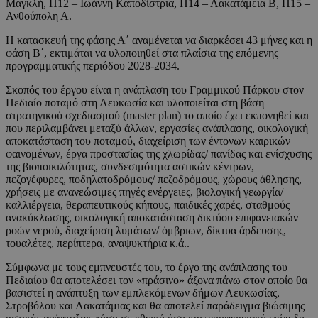
Μαγκλή, Π12 – Ιωάννη Καποδίστρια, Π14 – Λακατάμεια Β, Π15 –
Ανθούπολη Α.
Η κατασκευή της φάσης Α΄ αναμένεται να διαρκέσει 43 μήνες και η
φάση Β΄, εκτιμάται να υλοποιηθεί στα πλαίσια της επόμενης
προγραμματικής περιόδου 2028-2034.
Σκοπός του έργου είναι η ανάπλαση του Γραμμικού Πάρκου στον
Πεδιαίο ποταμό στη Λευκωσία και υλοποιείται στη βάση
στρατηγικού σχεδιασμού (master plan) το οποίο έχει εκπονηθεί και
που περιλαμβάνει μεταξύ άλλων, εργασίες ανάπλασης, οικολογική
αποκατάσταση του ποταμού, διαχείριση των έντονων καιρικών
φαινομένων, έργα προστασίας της χλωρίδας/ πανίδας και ενίσχυσης
της βιοποικιλότητας, συνδεσιμότητα αστικών κέντρων,
πεζογέφυρες, ποδηλατοδρόμους/ πεζοδρόμους, χώρους άθλησης,
χρήσεις με ανανεώσιμες πηγές ενέργειες, βιολογική γεωργία/
καλλιέργεια, θεραπευτικούς κήπους, παιδικές χαρές, σταθμούς
ανακύκλωσης, οικολογική αποκατάσταση δικτύου επιφανειακών
ροών νερού, διαχείριση λυμάτων/ όμβριων, δίκτυα άρδευσης,
τουαλέτες, περίπτερα, αναψυκτήρια κ.ά..
Σύμφωνα με τους εμπνευστές του, το έργο της ανάπλασης του
Πεδιαίου θα αποτελέσει τον «πράσινο» άξονα πάνω στον οποίο θα
βασιστεί η ανάπτυξη των εμπλεκόμενων δήμων Λευκωσίας,
Στροβόλου και Λακατάμιας και θα αποτελεί παράδειγμα βιώσιμης