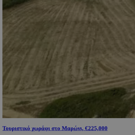
Τουριστικό χωράφι στο Μαρώνι, €225,000