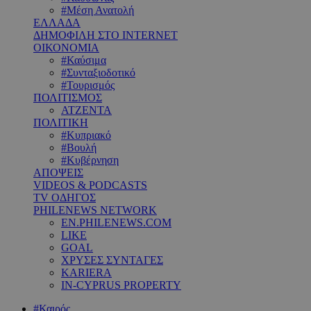
#Μέση Ανατολή
ΕΛΛΑΔΑ
ΔΗΜΟΦΙΛΗ ΣΤΟ INTERNET
ΟΙΚΟΝΟΜΙΑ
#Καύσιμα
#Συνταξιοδοτικό
#Τουρισμός
ΠΟΛΙΤΙΣΜΟΣ
ΑΤΖΕΝΤΑ
ΠΟΛΙΤΙΚΗ
#Κυπριακό
#Βουλή
#Κυβέρνηση
ΑΠΟΨΕΙΣ
VIDEOS & PODCASTS
TV ΟΔΗΓΟΣ
PHILENEWS NETWORK
EN.PHILENEWS.COM
LIKE
GOAL
ΧΡΥΣΕΣ ΣΥΝΤΑΓΕΣ
KARIERA
IN-CYPRUS PROPERTY
#Καιρός