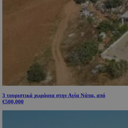
3 τουριστικά χωράφια στην Αγία Νάπα, από
€500,000