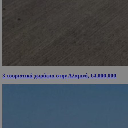
3 τουριστικά χωράφια στην Αλαμινό, €4,000,000