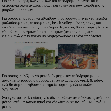
Για εξυπηρέτηση των χρηστών του πεζόδρομου προνοείται η
λειτουργία οκτώ αναψυκτήριων και τριών σημείων τοποθέτησης
μικρών περιπτέρων.
Για όσους επιθυμούν να αθληθούν, προνοούνται πέντε νέα γήπεδα
(καλαθόσφαιρας, πετόσφαιρας, beach volley, πάντελ, τένις) και
τέσσερα νέα υπαίθρια γυμναστήρια. Εξάλλου, θα λειτουργήσει ένα
νέο πάρκο υπαίθριων δραστηριοτήτων (αναρρίχηση, parkour
κ.τ.λ.), ενώ για τα παιδιά θα διαμορφωθούν 11 νέοι παιδότοποι.
Για όσους επιλέξουν να μεταβούν μέχρι τον πεζόδρομο με το
αυτοκίνητό τους θα διαμορφωθεί και ένας χώρος «park & ride»,
ενώ θα δημιουργηθούν και σημεία φόρτισης ηλεκτρικών
οχημάτων.
Θα εγκατασταθεί, επίσης, νέο δίκτυο κάδων ανακύκλωσης ανά 400
μέτρα, ενώ θα τοποθετηθεί και νέο δίκτυο φωτισμού LMS ανά 50
μέτρα.