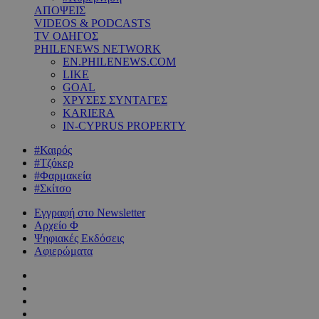
ΑΠΟΨΕΙΣ
VIDEOS & PODCASTS
TV ΟΔΗΓΟΣ
PHILENEWS NETWORK
EN.PHILENEWS.COM
LIKE
GOAL
ΧΡΥΣΕΣ ΣΥΝΤΑΓΕΣ
KARIERA
IN-CYPRUS PROPERTY
#Καιρός
#Τζόκερ
#Φαρμακεία
#Σκίτσο
Εγγραφή στο Newsletter
Αρχείο Φ
Ψηφιακές Εκδόσεις
Αφιερώματα