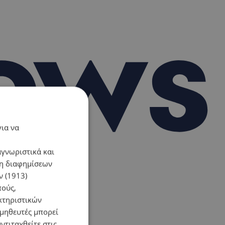
για να
αγνωριστικά και
ση διαφημίσεων
 (1913)
πούς,
κτηριστικών
ομηθευτές μπορεί
ντιταχθείτε στις