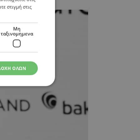
τε στιγμή στις
Μη
ταξινομημενα
ΔΟΧΗ ΟΛΩΝ