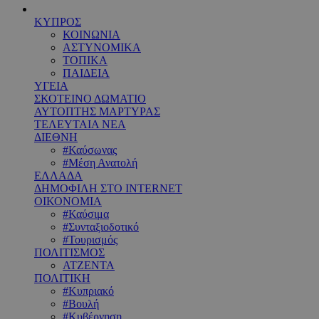
ΚΥΠΡΟΣ
ΚΟΙΝΩΝΙΑ
ΑΣΤΥΝΟΜΙΚΑ
ΤΟΠΙΚΑ
ΠΑΙΔΕΙΑ
ΥΓΕΙΑ
ΣΚΟΤΕΙΝΟ ΔΩΜΑΤΙΟ
ΑΥΤΟΠΤΗΣ ΜΑΡΤΥΡΑΣ
ΤΕΛΕΥΤΑΙΑ ΝΕΑ
ΔΙΕΘΝΗ
#Καύσωνας
#Μέση Ανατολή
ΕΛΛΑΔΑ
ΔΗΜΟΦΙΛΗ ΣΤΟ INTERNET
ΟΙΚΟΝΟΜΙΑ
#Καύσιμα
#Συνταξιοδοτικό
#Τουρισμός
ΠΟΛΙΤΙΣΜΟΣ
ΑΤΖΕΝΤΑ
ΠΟΛΙΤΙΚΗ
#Κυπριακό
#Βουλή
#Κυβέρνηση