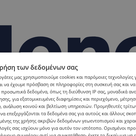
ρήση των δεδομένων σας
εργάτες μας χρησιμοποιούμε cookies και παρόμοιες τεχνολογίες 
ι να έχουμε πρόσβαση σε πληροφορίες στη συσκευή σας και να
 προσωπικά δεδομένα, όπως τη διεύθυνση IP σας, μοναδικά αν
σης, για εξατομικευμένες διαφημίσεις και περιεχόμενο, μέτρη
υ, ανάλυση κοινού και βελτίωση υπηρεσιών.
Προμηθευτές τρίτων
 να επεξεργάζονται τα δεδομένα σας για αυτούς και άλλους σκο
ένης της χρήσης ακριβών δεδομένων γεωεντοπισμού και χαρα
λογές σας ισχύουν μόνο για αυτόν τον ιστότοπο. Ορισμένοι πρ
 έννομο συμφέρον αντί για συγκατάθεση· έχετε το δικαίωμα να α