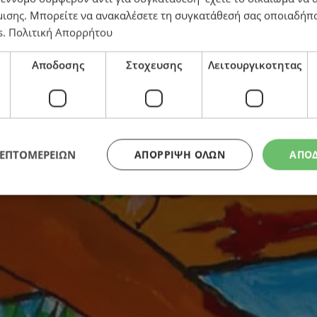
μισης
. Μπορείτε να ανακαλέσετε τη συγκατάθεσή σας οποιαδήπο
s
.
Πολιτική Απορρήτου
Αποδοσης
Στοχευσης
Λειτουργικοτητας
δη Κωνσταντόγλου: Aφιερωματική έκθεση σ
ΛΕΠΤΟΜΕΡΕΙΩΝ
ΑΠΌΡΡΙΨΗ ΌΛΩΝ
ΑΠΟ