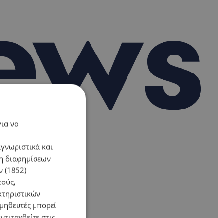
για να
αγνωριστικά και
ση διαφημίσεων
 (1852)
πούς,
κτηριστικών
ομηθευτές μπορεί
ντιταχθείτε στις