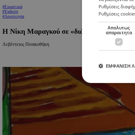
Ρυθμίσεις διαφή
#Εικαστικά
#Έκθεση
Ρυθμίσεις cookie
#Λογοτεχνία
Απολυτως
Η Νίκη Μαραγκού σε «διάλογο» με τη Ρό
απαραιτητα
Λεβέντειος Πινακοθήκη
ΕΜΦΑΝΙΣΗ 