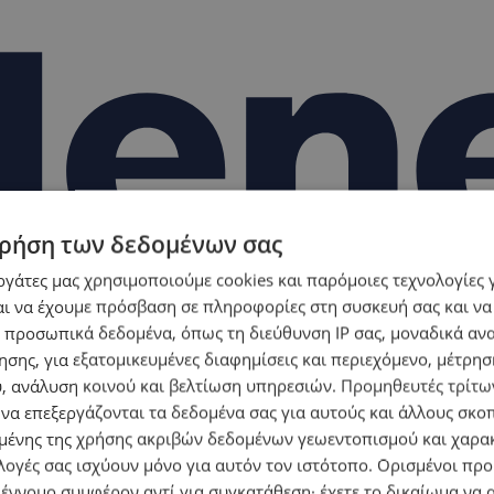
ρήση των δεδομένων σας
εργάτες μας χρησιμοποιούμε cookies και παρόμοιες τεχνολογίες 
ι να έχουμε πρόσβαση σε πληροφορίες στη συσκευή σας και να
 προσωπικά δεδομένα, όπως τη διεύθυνση IP σας, μοναδικά αν
σης, για εξατομικευμένες διαφημίσεις και περιεχόμενο, μέτρη
υ, ανάλυση κοινού και βελτίωση υπηρεσιών.
Προμηθευτές τρίτων
 να επεξεργάζονται τα δεδομένα σας για αυτούς και άλλους σκο
ένης της χρήσης ακριβών δεδομένων γεωεντοπισμού και χαρα
λογές σας ισχύουν μόνο για αυτόν τον ιστότοπο. Ορισμένοι πρ
 έννομο συμφέρον αντί για συγκατάθεση· έχετε το δικαίωμα να α