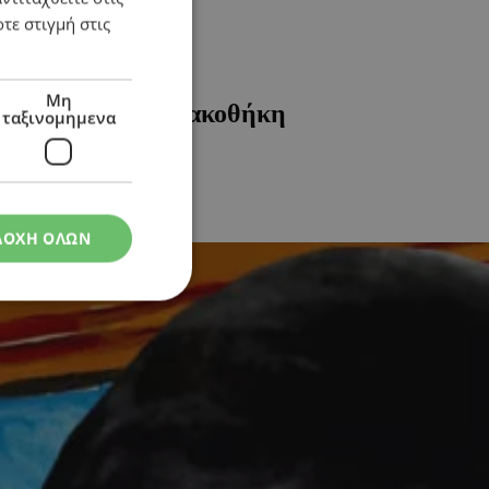
τε στιγμή στις
Μη
τη Λεβέντειο Πινακοθήκη
ταξινομημενα
ΔΟΧΗ ΟΛΩΝ