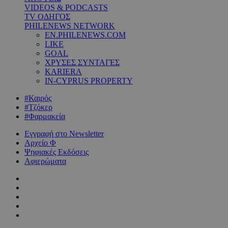
VIDEOS & PODCASTS
TV ΟΔΗΓΟΣ
PHILENEWS NETWORK
EN.PHILENEWS.COM
LIKE
GOAL
ΧΡΥΣΕΣ ΣΥΝΤΑΓΕΣ
KARIERA
IN-CYPRUS PROPERTY
#Καιρός
#Τζόκερ
#Φαρμακεία
Εγγραφή στο Newsletter
Αρχείο Φ
Ψηφιακές Εκδόσεις
Αφιερώματα