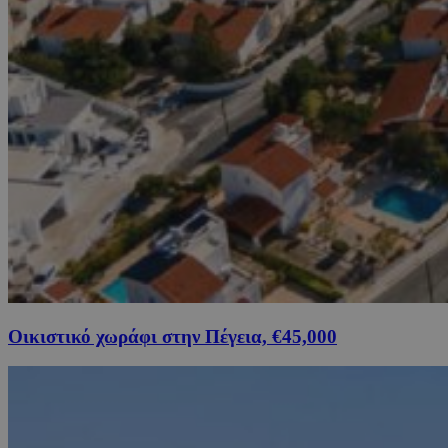
Οικιστικό χωράφι στην Πέγεια, €45,000