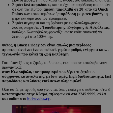
Πλάνο Δόσεων
*, που κάνει τις αγορές πιο εύκολες από ποτέ.
Ζητάει
fast
παραδόσεις
και τις έχει με παράδοση συσκευών
σε όλη την Κύπρο,
άμεση παραλαβή σε 20’ από τα Quick
Points
των καταστημάτων ή
παράδοση με ραντεβού**,
τη
μέρα και ώρα που τον εξυπηρετεί.
Ζητάει
σιγουριά
και τη βρίσκει με τις ολοκληρωμένες
λύσεις υπηρεσιών
Τοποθέτησης
,
Εγγύησης
&
Ασφάλειας
,
καθώς ο Κωτσόβολος φροντίζει ώστε κάθε συσκευή να
λειτουργεί στο 100% της.
Φέτος,
η Black Friday δεν είναι απλώς μια περίοδος
προσφορών είναι ένα comeback
γεμάτο ρυθμό, ενέργεια και…
τεχνολογία που κάνει τη ζωή καλύτερη
.
Γιατί όταν ξέρεις τι ζητάς, το βρίσκεις εκεί που σε καταλαβαίνουν
πραγματικά:
στον Κωτσόβολο, τον προορισμό που ξέρει τι ζητάει ο
σύγχρονος καταναλωτής, με low τιμές, high διαθεσιμότητα, fast
παραδόσεις και λύσεις ευέλικτων πληρωμών!
Όλα αυτά, με αγορές που γίνονται, όπως επιλέγει ο καθένας,
στα 3
καταστήματα στην Κύπρο
,
τηλεφωνικά στο 2245 9999
,
αλλά
και online στο
kotsovolos.cy
,