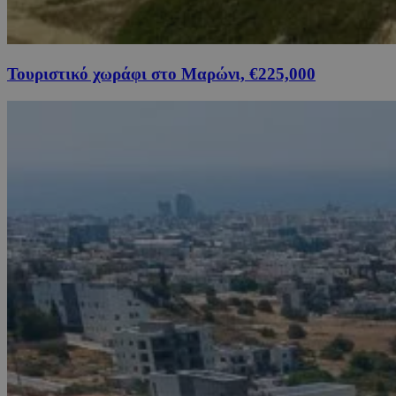
Τουριστικό χωράφι στο Μαρώνι, €225,000