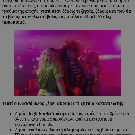
τραγουδιού
«Ξέρω τι ζητάω»
. Είκοσι δύο χρόνια μετά, το κομμάτι
αποκτά νέα πνοή, αποτυπώνοντας με τον πιο ευρηματικό τρόπο το
πνεύμα της εποχής:
γιατί όταν ξέρεις τι ζητάς, ξέρεις και πού θα
το βρεις: στον Κωτσόβολο, τον απόλυτο Black Friday
προορισμό
.
Γιατί ο Κωτσόβολος ξέρει ακριβώς τι ζητά ο καταναλωτής:
Ζητάει
high
διαθεσιμότητα σε
low
τιμές
και τις βρίσκει σε
όλες τις κατηγορίες προϊόντων, από τα μεγαλύτερα
τεχνολογικά brands.
Ζητάει
ευέλικτες λύσεις πληρωμών
και τις βρίσκει με το