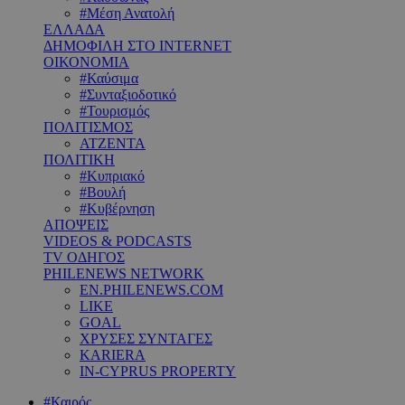
#Μέση Ανατολή
ΕΛΛΑΔΑ
ΔΗΜΟΦΙΛΗ ΣΤΟ INTERNET
ΟΙΚΟΝΟΜΙΑ
#Καύσιμα
#Συνταξιοδοτικό
#Τουρισμός
ΠΟΛΙΤΙΣΜΟΣ
ΑΤΖΕΝΤΑ
ΠΟΛΙΤΙΚΗ
#Κυπριακό
#Βουλή
#Κυβέρνηση
ΑΠΟΨΕΙΣ
VIDEOS & PODCASTS
TV ΟΔΗΓΟΣ
PHILENEWS NETWORK
EN.PHILENEWS.COM
LIKE
GOAL
ΧΡΥΣΕΣ ΣΥΝΤΑΓΕΣ
KARIERA
IN-CYPRUS PROPERTY
#Καιρός