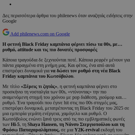
Δες περισσότερα άρθρα του philenews όταν αναζητάς ειδήσεις στην
Google
Add philenews.com on Google
Η φετινή Black Friday καμπάνια φέρνει πίσω τα 00s, με…
ρυθμό, attitude και τις πιο δυνατές προσφορές
Κάποια τραγούδια δε ξεχνιούνται ποτέ. Κάποια ρεφρέν μένουν για
πάντα χαραγμένα στη μνήμη μας. Και φέτος, ένα από αυτά
επιστρέφει δυναμικά για
να δώσει τον ρυθμό στη νέα
Black
Friday
καμπάνια του Κωτσόβολου
.
Με τίτλο
«Ξέρεις τι ζητάς»
, η φετινή καμπάνια φέρνει στο
προσκήνιο τη νοσταλγία των 00s, «ντύνοντας» την πιο
αναμενόμενη στιγμή του χρόνου με pop διάθεση, χιούμορ και…
ρυθμό. Ένα τραγούδι που έγινε hit στις πιο 00s στιγμές μας,
επιστρέφει δυναμικά, μετατρέποντας τη Black Friday του 2025 σε
μια εμπειρία γεμάτη ενέργεια, χαμόγελο και ρυθμό. Ο
Κωτσόβολος ενώνει ξανά τρεις από τις πιο εμβληματικές φωνές
των
Hi-5
, τη
Shaya Hansen, τη Νάνσυ Στεργιοπούλου και τη
Φρόσω Παπαχαραλάμπους,
σε μια
Y2K-revival
εκδοχή του