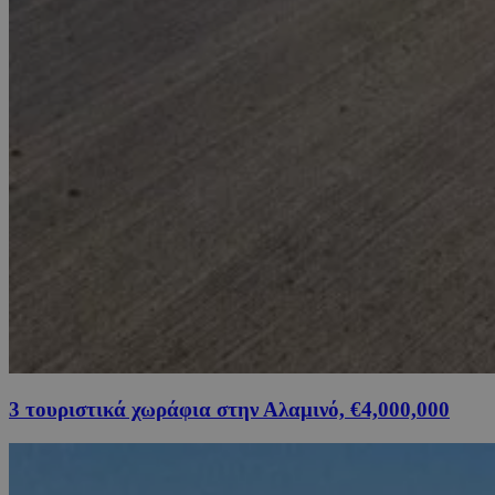
3 τουριστικά χωράφια στην Αλαμινό, €4,000,000