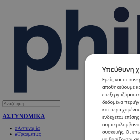
Υπεύθυνη χ
Εμείς και οι συν
αποθηκεύουμε κα
επεξεργαζόμαστε
δεδομένα περιήγη
και περιεχομένο
ΑΣΤΥΝΟΜΙΚΑ
ενδέχεται επίσης
συμπεριλαμβανομ
#Αστυνομία
συσκευής. Οι επι
#Τραυματίες
να βασίζονται σε