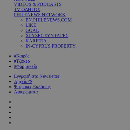
VIDEOS & PODCASTS
TV ΟΔΗΓΟΣ
PHILENEWS NETWORK
EN.PHILENEWS.COM
LIKE
GOAL
ΧΡΥΣΕΣ ΣΥΝΤΑΓΕΣ
KARIERA
IN-CYPRUS PROPERTY
#Καιρός
#Τζόκερ
#Φαρμακεία
Εγγραφή στο Newsletter
Αρχείο Φ
Ψηφιακές Εκδόσεις
Αφιερώματα