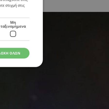
τε στιγμή στις
Μη
ταξινομημενα
ΔΟΧΗ ΟΛΩΝ