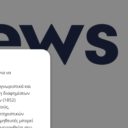
για να
αγνωριστικά και
ση διαφημίσεων
 (1852)
πούς,
κτηριστικών
ομηθευτές μπορεί
ντιταχθείτε στις