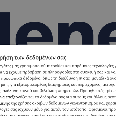
ρήση των δεδομένων σας
εργάτες μας χρησιμοποιούμε cookies και παρόμοιες τεχνολογίες 
ι να έχουμε πρόσβαση σε πληροφορίες στη συσκευή σας και να
 προσωπικά δεδομένα, όπως τη διεύθυνση IP σας, μοναδικά αν
σης, για εξατομικευμένες διαφημίσεις και περιεχόμενο, μέτρη
υ, ανάλυση κοινού και βελτίωση υπηρεσιών.
Προμηθευτές τρίτων
 να επεξεργάζονται τα δεδομένα σας για αυτούς και άλλους σκο
ένης της χρήσης ακριβών δεδομένων γεωεντοπισμού και χαρα
λογές σας ισχύουν μόνο για αυτόν τον ιστότοπο. Ορισμένοι πρ
 έννομο συμφέρον αντί για συγκατάθεση· έχετε το δικαίωμα να α