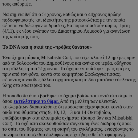
τους απέρριψε.
Να σημειωθεί ότι ο 51χρονος, καθώς και ο 44χρονος πρώην
ποδοσφαιριστής και ιδιοκτήτης της μοτοσικλέτας με την οποία
φέρεται να διέφυγαν οι δράστες, θα παρουσιαστούν αύριο, Τρίτη
(4/11), εκ νέου ενώπιον του Δικαστηρίου Λεμεσού για ανανέωση
της κράτησής τους.
Το
DNA
και η σκιά της «πρόβας θανάτου»
Ένα όχημα μάρκας Mitsubishi Colt, που είχε κλαπεί 12 ημέρες πριν
από τη δολοφονία του Δημοσθένους και ανήκε σε ιερέα, οδήγησε
στη σύλληψη του 51χρονου. Το όχημα εντοπίστηκε τρεις ημέρες
πριν από τον φόνο, κοντά στο κοιμητήριο Σφαλαγγιώτισσας,
φέροντας πινακίδες άλλου οχήματος και με δύο μπιτόνια εύφλεκτης
ύλης στο εσωτερικό του.
Η τοποθεσία όπου βρέθηκε το όχημα βρίσκεται κοντά στο σημείο
όπου
εκτελέστηκε το θύμα
.
Από τη μελέτη των κλειστών
κυκλωμάτων διαπιστώθηκε ότι πρόσωπα είχαν φτάσει κοντά στην
οικία του θύματος στις 9, 10, 12, 13 και 14 Οκτωβρίου,
επιβιβάστηκαν στα κλοπιμαία οχήματα (άσπρο βαν και Mitsubishi
Colt). Τα οχήματα ακολουθούσαν συγκεκριμένες διαδρομές προς
το σπίτι του θύματος και τη σκηνή του εγκλήματος, ενισχύοντας το
σενάριο ότι το σχέδιο δολοφονίας είχε ήδη τεθεί σε εφαρμογή.