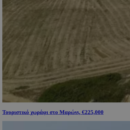
Τουριστικό χωράφι στο Μαρώνι, €225,000