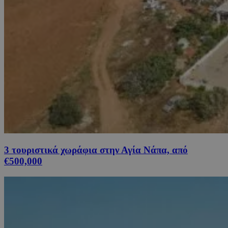
3 τουριστικά χωράφια στην Αγία Νάπα, από
€500,000