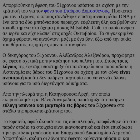
Απορρίφθηκε η έφεση του 51χρονου υπόπτου σε σχέση με την
κράτησή του για τον
φόνο του Σταύρου Δημοσθένους.
Πρόκειται
για τον 51χρονο, ο οποίος συνδέθηκε επιστημονικά μέσω DNA με
ένα από τα δύο μπιτόνια που περιείχαν εύφλεκτη ύλη και βρέθηκαν
τοποθετημένα στο όχημα μάρκας Mitsubishi Colt, το οποίο ανήκει
σε ιερέα και είχε κλαπεί στις αρχές Οκτωβρίου. Το συγκεκριμένο
όχημα φέρεται να κινούνταν, μαζί με ένα βαν, έξω από την οικία
του θύματος τις ημέρες πριν από τον φόνο.
Ο δικηγόρος του 51χρονου, Αλέξανδρος Αλεξάνδρου, προχώρησε
σε έφεση σχετικά με την κράτηση του πελάτη του. Στους
τρεις
λόγους
της έφεσης υποστήριξε ότι τα στοιχεία που παρουσίασε η
Αστυνομία εις βάρος του 51χρονου σε σχέση με τον φόνο
είναι
ανεπαρκή
και ότι δεν υπάρχει μαρτυρία που να γεννά εύλογη
υπόνοια για τα υπό διερεύνηση αδικήματα.
Από την πλευρά της, η Κατηγορούσα Αρχή, την οποία
εκπροσώπησε η κ. Βένη Δανιηλίδου, υποστήριξε ότι υπάρχει
εύλογη υπόνοια και μαρτυρία εις βάρος του 51χρονου
στο
στάδιο της προσωποκράτησης του.
Το Εφετείο, αφού άκουσε και τις δύο πλευρές, αποφάνθηκε ότι στο
παρόν στάδιο τα στοιχεία είναι ικανοποιητικά και έτσι επικύρωσε
την πρωτόδικη απόφαση του Επαρχιακού Δικαστηρίου Λεμεσού.
Υποστήριξε, ακόμη οι λόγοι της έφεσης κρίνονται αβάσιμοι και