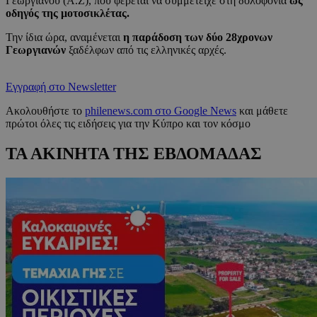
Γεωργιανού (Α.Ζ), που φέρεται να συμμετείχε στη δολοφονία
ως
οδηγός της μοτοσικλέτας.
Την ίδια ώρα, αναμένεται
η παράδοση των δύο 28χρονων
Γεωργιανών
ξαδέλφων από τις ελληνικές αρχές.
Εγγραφή στο Newsletter
Ακολουθήστε το
philenews.com στο Google News
και μάθετε
πρώτοι όλες τις ειδήσεις για την Κύπρο και τον κόσμο
ΤΑ ΑΚΙΝΗΤΑ ΤΗΣ ΕΒΔΟΜΑΔΑΣ