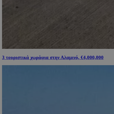
3 τουριστικά χωράφια στην Αλαμινό, €4,000,000