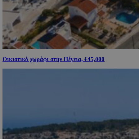
Οικιστικό χωράφι στην Πέγεια, €45,000