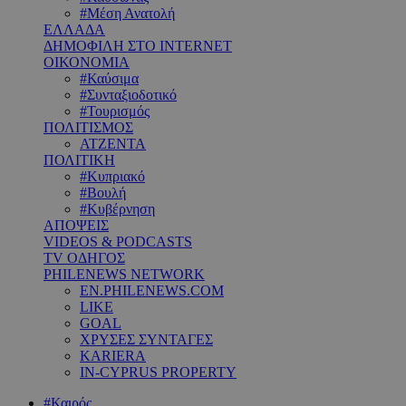
#Μέση Ανατολή
ΕΛΛΑΔΑ
ΔΗΜΟΦΙΛΗ ΣΤΟ INTERNET
ΟΙΚΟΝΟΜΙΑ
#Καύσιμα
#Συνταξιοδοτικό
#Τουρισμός
ΠΟΛΙΤΙΣΜΟΣ
ΑΤΖΕΝΤΑ
ΠΟΛΙΤΙΚΗ
#Κυπριακό
#Βουλή
#Κυβέρνηση
ΑΠΟΨΕΙΣ
VIDEOS & PODCASTS
TV ΟΔΗΓΟΣ
PHILENEWS NETWORK
EN.PHILENEWS.COM
LIKE
GOAL
ΧΡΥΣΕΣ ΣΥΝΤΑΓΕΣ
KARIERA
IN-CYPRUS PROPERTY
#Καιρός