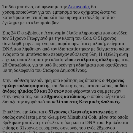
Τα δύο μπιτόνια, σύμφωνα με την
Αστυνομία,
θα
χρησιμοποιούνταν για τον εμπρησμό του οχήματος ώστε να
καταστραφούν τεκμήρια κάτι που πράγματι συνέβη μετά το
έγκλημα με το κλοπιμαίο βαν.
Στις 24 Οκτωβρίου, η Αστυνομία έλαβε πληροφορία που συνέδεε
τον 51χρονο Γεωργιανό με την κλοπή του Colt. Ο 51χρονος
συνελήφθη την επομένη και, παρότι αρνείται εμπλοκή, δείγματα
DNA που λήφθηκαν από τον ίδιο ταυτίστηκαν με δείγμα στο πώμα
ενός από τα μπιτόνια που περιείχαν εύφλεκτη ύλη. Η εξέλιξη αυτή
είχε ως αποτέλεσμα την έκδοση
νέου εντάλματος σύλληψης
, στις
26 Οκτωβρίου, για τα υπό διερεύνηση αδικήματα που σχετίζονται
με τη δολοφονία του Σταύρου Δημοσθένους.
Στην υπόθεση τελούν ήδη υπό κράτηση ως ύποπτοι:
ο 44χρονος
πρώην ποδοσφαιριστή
ς και ιδιοκτήτης της μοτοσικλέτας,
οι δύο
άνδρες ηλικίας 59 και 30 ετών
που φέρονται να συμμετείχαν
στην αγορά της, και ο
30χρονος κατάδικος,
ο οποίος φέρεται να
διέταξε την αγορά από
το κελί του στις Κεντρικές Φυλακές.
Επιπλέον, εμπλέκεται ο
51χρονος ελληνικής καταγωγής,
ο
οποίος συνδέεται με το κλεμμένο Mitsubishi Colt, μέσα στο οποίο
βρέθηκαν μπιτόνια με εύφλεκτη ύλη και το DNA του. Εμπλέκεται
επίσης ο 31χρονος φερόμενος συνεργός του ενός 28χρονου