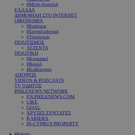
#Μέση Ανατολή
ΕΛΛΑΔΑ
ΔΗΜΟΦΙΛΗ ΣΤΟ INTERNET
ΟΙΚΟΝΟΜΙΑ
#Καύσιμα
#Συνταξιοδοτικό
#Τουρισμός
ΠΟΛΙΤΙΣΜΟΣ
ΑΤΖΕΝΤΑ
ΠΟΛΙΤΙΚΗ
#Κυπριακό
#Βουλή
#Κυβέρνηση
ΑΠΟΨΕΙΣ
VIDEOS & PODCASTS
TV ΟΔΗΓΟΣ
PHILENEWS NETWORK
EN.PHILENEWS.COM
LIKE
GOAL
ΧΡΥΣΕΣ ΣΥΝΤΑΓΕΣ
KARIERA
IN-CYPRUS PROPERTY
#Καιρός