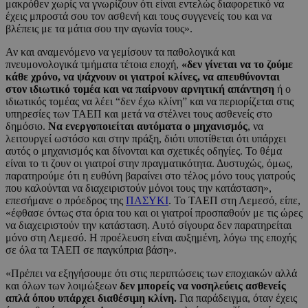
μακρόθεν χωρίς να γνωρίζουν ότι είναι εντελώς διαφορετικό να
έχεις μπροστά σου τον ασθενή και τους συγγενείς του και να
βλέπεις με τα μάτια σου την αγωνία τους».
Αν και αναμενόμενο να γεμίσουν τα παθολογικά και
πνευμονολογικά τμήματα τέτοια εποχή,
«δεν γίνεται να το ζούμε
κάθε χρόνο, να ψάχνουν οι γιατροί κλίνες, να απευθύνονται
στον ιδιωτικό τομέα και να παίρνουν αρνητική απάντηση
ή ο
ιδιωτικός τομέας να λέει “δεν έχω κλίνη” και να περιορίζεται στις
υπηρεσίες των ΤΑΕΠ και μετά να στέλνει τους ασθενείς στο
δημόσιο.
Να ενεργοποιείται αυτόματα ο μηχανισμός
, να
λειτουργεί ωστόσο και στην πράξη, διότι υποτίθεται ότι υπάρχει
αυτός ο μηχανισμός και δίνονται και σχετικές οδηγίες. Το θέμα
είναι το τι ζουν οι γιατροί στην πραγματικότητα. Δυστυχώς, όμως,
παρατηρούμε ότι η ευθύνη βαραίνει στο τέλος μόνο τους γιατρούς
που καλούνται να διαχειριστούν μόνοι τους την κατάσταση»,
επεσήμανε ο πρόεδρος της
ΠΑΣΥΚΙ
. Το ΤΑΕΠ στη Λεμεσό, είπε,
«έφθασε όντως στα όρια του και οι γιατροί προσπαθούν με τις ώρες
να διαχειριστούν την κατάσταση. Αυτό σίγουρα δεν παρατηρείται
μόνο στη Λεμεσό. Η προέλευση είναι αυξημένη, λόγω της εποχής
σε όλα τα ΤΑΕΠ σε παγκύπρια βάση».
«Πρέπει να εξηγήσουμε ότι στις περιπτώσεις των εποχιακών αλλά
και όλων των λοιμώξεων
δεν μπορείς να νοσηλεύεις ασθενείς
απλά όπου υπάρχει διαθέσιμη κλίνη.
Για παράδειγμα, όταν έχεις