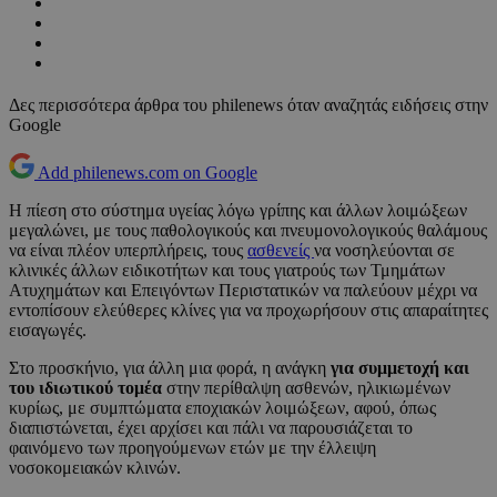
Δες περισσότερα άρθρα του philenews όταν αναζητάς ειδήσεις στην
Google
Add philenews.com on Google
Η πίεση στο σύστημα υγείας λόγω γρίπης και άλλων λοιμώξεων
μεγαλώνει, με τους παθολογικούς και πνευμονολογικούς θαλάμους
να είναι πλέον υπερπλήρεις, τους
ασθενείς
να νοσηλεύονται σε
κλινικές άλλων ειδικοτήτων και τους γιατρούς των Τμημάτων
Ατυχημάτων και Επειγόντων Περιστατικών να παλεύουν μέχρι να
εντοπίσουν ελεύθερες κλίνες για να προχωρήσουν στις απαραίτητες
εισαγωγές.
Στο προσκήνιο, για άλλη μια φορά, η ανάγκη
για συμμετοχή και
του ιδιωτικού τομέα
στην περίθαλψη ασθενών, ηλικιωμένων
κυρίως, με συμπτώματα εποχιακών λοιμώξεων, αφού, όπως
διαπιστώνεται, έχει αρχίσει και πάλι να παρουσιάζεται το
φαινόμενο των προηγούμενων ετών με την έλλειψη
νοσοκομειακών κλινών.