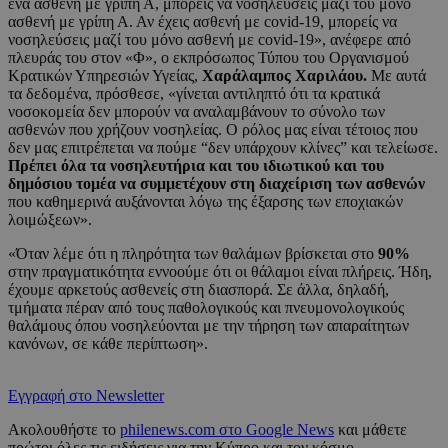
ένα ασθενή με γρίπη Α, μπορείς να νοσηλεύσεις μαζί του μόνο
ασθενή με γρίπη Α. Αν έχεις ασθενή με covid-19, μπορείς να
νοσηλεύσεις μαζί του μόνο ασθενή με covid-19», ανέφερε από
πλευράς του στον «Φ», ο εκπρόσωπος Τύπου του Οργανισμού
Κρατικών Υπηρεσιών Υγείας,
Χαράλαμπος Χαριλάου.
Με αυτά
τα δεδομένα, πρόσθεσε, «γίνεται αντιληπτό ότι τα κρατικά
νοσοκομεία δεν μπορούν να αναλαμβάνουν το σύνολο των
ασθενών που χρήζουν νοσηλείας. Ο ρόλος μας είναι τέτοιος που
δεν μας επιτρέπεται να πούμε “δεν υπάρχουν κλίνες” και τελείωσε.
Πρέπει όλα τα νοσηλευτήρια και του ιδιωτικού και του
δημόσιου τομέα να συμμετέχουν στη διαχείριση των ασθενών
που καθημερινά αυξάνονται λόγω της έξαρσης των εποχιακών
λοιμώξεων».
«Όταν λέμε ότι η πληρότητα των θαλάμων βρίσκεται στο
90%
στην πραγματικότητα εννοούμε ότι οι θάλαμοι είναι πλήρεις. Ήδη,
έχουμε αρκετούς ασθενείς στη διασπορά. Σε άλλα, δηλαδή,
τμήματα πέραν από τους παθολογικούς και πνευμονολογικούς
θαλάμους όπου νοσηλεύονται με την τήρηση των απαραίτητων
κανόνων, σε κάθε περίπτωση».
Εγγραφή στο Newsletter
Ακολουθήστε το
philenews.com στο Google News
και μάθετε
πρώτοι όλες τις ειδήσεις για την Κύπρο και τον κόσμο