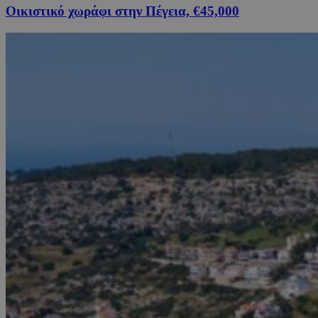
Οικιστικό χωράφι στην Πέγεια, €45,000