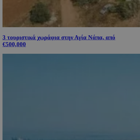
3 τουριστικά χωράφια στην Αγία Νάπα, από
€500,000