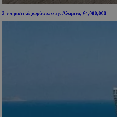
3 τουριστικά χωράφια στην Αλαμινό, €4,000,000