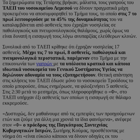
Τα ξημερώματα της Τετάρτης βρήκαν, μάλιστα, τους γιατρούς του
ΤΑΕΠ του νοσοκομείου Λεμεσού
να δίνουν πραγματικά μάχη
προκειμένου να αποσυμφορηθεί το Τμήμα τους, το οποίο
στις 7 το
πρωί λειτουργούσε με το
45% της δυναμικότητας
του να
καταλαμβάνεται από ασθενείς που έχρηζαν νοσηλείας σε
παθολογικούς και πνευμονολογικούς θαλάμους, χωρίς όμως να
είναι δυνατή η εισαγωγή τους λόγω ανυπαρξίας ελεύθερων κλινών.
Συνολικά από το ΤΑΕΠ κρίθηκε ότι έχρηζαν νοσηλείας 17
ασθενείς.
Μέχρι τις 7 το πρωί, 8 ασθενείς, παθολογικά και
πνευμονολογικά περιστατικά, παρέμεναν
στο Τμήμα με την
επικοινωνία των
γιατρών
με
τα υπόλοιπα κρατικά και κάποια
ιδιωτικά νοσοκομεία του Γενικού Συστήματος Υγείας να
δηλώνουν αδυναμία να τους εξυπηρετήσουν
. Θετική απάντηση
στις κλήσεις του ΤΑΕΠ έδωσε μόνο το νοσοκομείο Τροόδους το
οποίο μπορούσε, όπως ενημέρωσε, να φιλοξενήσει 5 ασθενείς.
Στις 2:30 μετά το μεσημέρι, όπως πληροφορήθηκε ο «Φ», στο
ΤΑΕΠ υπήρχαν έξι ασθενείς των οποίων η εισαγωγή σε θάλαμο
εκκρεμούσε.
«Δυστυχώς, δεν μαθαίνουμε από τις εμπειρίες των προηγούμενων
ετών και ζούμε για άλλη μια χρονιά τα ίδια φαινόμενα», ανέφερε
στον «Φ»
ο πρόεδρος της Παγκύπριας Συντεχνίας
Κυβερνητικών Ιατρών,
Σωτήρης Κούμας, προσθέτοντας με
νόημα ότι «είναι εύκολο κάποιοι να δίνουν οδηγίες εκ του