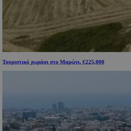
Τουριστικό χωράφι στο Μαρώνι, €225,000