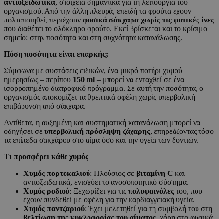
αντιοξειδωτικά
, στοιχεία σημαντικά για τη λειτουργία του
οργανισμού. Από την άλλη πλευρά, επειδή τα φρούτα έχουν
πολτοποιηθεί, περιέχουν
φυσικά σάκχαρα χωρίς τις φυτικές ίνες
που διαθέτει το ολόκληρο φρούτο. Εκεί βρίσκεται και το κρίσιμο
σημείο: στην ποσότητα και στη συχνότητα κατανάλωσης.
Πόση ποσότητα είναι επαρκής;
Σύμφωνα με συστάσεις ειδικών, ένα μικρό ποτήρι χυμού
ημερησίως – περίπου
150 ml
– μπορεί να ενταχθεί σε ένα
ισορροπημένο διατροφικό πρόγραμμα. Σε αυτή την ποσότητα, ο
οργανισμός αποκομίζει τα θρεπτικά οφέλη χωρίς υπερβολική
επιβάρυνση από σάκχαρα.
Αντίθετα, η αυξημένη και συστηματική κατανάλωση μπορεί να
οδηγήσει σε
υπερβολική πρόσληψη ζάχαρης
, επηρεάζοντας τόσο
τα επίπεδα σακχάρου στο αίμα όσο και την υγεία των δοντιών.
Τι προσφέρει κάθε χυμός
Χυμός πορτοκαλιού
: Πλούσιος σε
βιταμίνη C
και
αντιοξειδωτικά, ενισχύει το ανοσοποιητικό σύστημα.
Χυμός ροδιού
: Ξεχωρίζει για τις
πολυφαινόλες
του, που
έχουν συνδεθεί με οφέλη για την καρδιαγγειακή υγεία.
Χυμός παντζαριού
: Έχει μελετηθεί για τη συμβολή του στη
βελτίωση της κυκλοφορίας του αίματος
, χάρη στα φυσικά