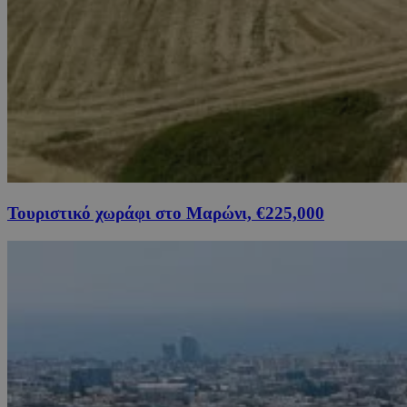
Τουριστικό χωράφι στο Μαρώνι, €225,000