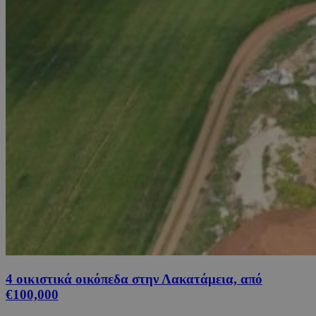
4 οικιστικά οικόπεδα στην Λακατάμεια, από
€100,000