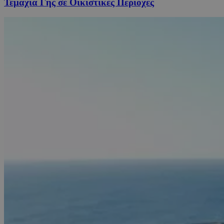
Τεμάχια Γης σε Οικιστικές Περιοχές