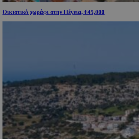
Οικιστικό χωράφι στην Πέγεια, €45,000