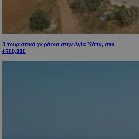
3 τουριστικά χωράφια στην Αγία Νάπα, από
€500,000