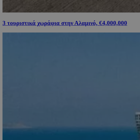
3 τουριστικά χωράφια στην Αλαμινό, €4,000,000