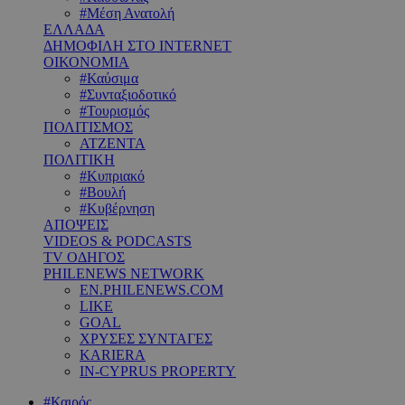
#Μέση Ανατολή
ΕΛΛΑΔΑ
ΔΗΜΟΦΙΛΗ ΣΤΟ INTERNET
ΟΙΚΟΝΟΜΙΑ
#Καύσιμα
#Συνταξιοδοτικό
#Τουρισμός
ΠΟΛΙΤΙΣΜΟΣ
ΑΤΖΕΝΤΑ
ΠΟΛΙΤΙΚΗ
#Κυπριακό
#Βουλή
#Κυβέρνηση
ΑΠΟΨΕΙΣ
VIDEOS & PODCASTS
TV ΟΔΗΓΟΣ
PHILENEWS NETWORK
EN.PHILENEWS.COM
LIKE
GOAL
ΧΡΥΣΕΣ ΣΥΝΤΑΓΕΣ
KARIERA
IN-CYPRUS PROPERTY
#Καιρός