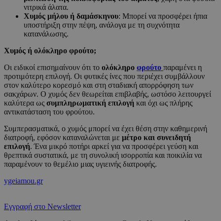
νιτρικά άλατα.
Χυμός μήλου ή δαμάσκηνου
: Μπορεί να προσφέρει ήπια
υποστήριξη στην πέψη, ανάλογα με τη συχνότητα
κατανάλωσης.
Χυμός ή ολόκληρο φρούτο;
Οι ειδικοί επισημαίνουν ότι το
ολόκληρο
φρούτο
παραμένει η
προτιμότερη επιλογή. Οι φυτικές ίνες που περιέχει συμβάλλουν
στον καλύτερο κορεσμό και στη σταδιακή απορρόφηση των
σακχάρων. Ο χυμός δεν θεωρείται επιβλαβής, ωστόσο λειτουργεί
καλύτερα ως
συμπληρωματική επιλογή
και όχι ως πλήρης
αντικατάσταση του φρούτου.
Συμπερασματικά, ο χυμός μπορεί να έχει θέση στην καθημερινή
διατροφή, εφόσον καταναλώνεται με
μέτρο και συνειδητή
επιλογή
. Ένα μικρό ποτήρι αρκεί για να προσφέρει γεύση και
θρεπτικά συστατικά, με τη συνολική ισορροπία και ποικιλία να
παραμένουν το θεμέλιο μιας υγιεινής διατροφής.
ygeiamou.gr
Εγγραφή στο Newsletter